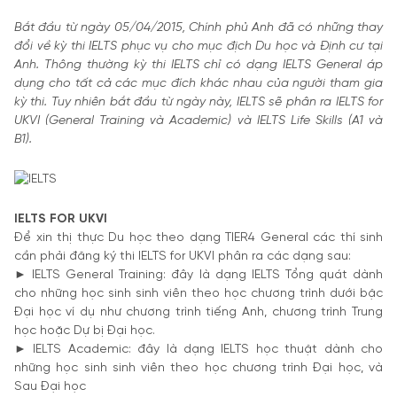
Bắt đầu từ ngày 05/04/2015, Chính phủ Anh đã có những thay
đổi về kỳ thi IELTS phục vụ cho mục địch Du học và Định cư tại
Anh. Thông thường kỳ thi IELTS chỉ có dạng IELTS General áp
dụng cho tất cả các mục đích khác nhau của người tham gia
kỳ thi. Tuy nhiên bắt đầu từ ngày này, IELTS sẽ phân ra IELTS for
UKVI (General Training và Academic) và IELTS Life Skills (A1 và
B1).
IELTS FOR UKVI
Để xin thị thực Du học theo dạng TIER4 General các thí sinh
cần phải đăng ký thi IELTS for UKVI phân ra các dạng sau:
► IELTS General Training: đây là dạng IELTS Tổng quát dành
cho những học sinh sinh viên theo học chương trình dưới bậc
Đại học ví dụ như chương trình tiếng Anh, chương trình Trung
học hoặc Dự bị Đại học.
► IELTS Academic: đây là dạng IELTS học thuật dành cho
những học sinh sinh viên theo học chương trình Đại học, và
Sau Đại học