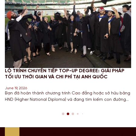
LỘ TRÌNH CHUYỂN TIẾP TOP-UP DEGREE: GIẢI PHÁP
TỐI ƯU THỜI GIAN VÀ CHI PHÍ TẠI ANH QUỐC
June 19, 2026
Bạn đã hoàn thành chương trình Cao đẳng hoặc sở hữu bằng
HND (Higher National Diploma) và đang tìm kiếm con đường
ngắn nhất để sở hữu tấm bằng Cử nhân danh giá từ một
Quốc gia có nền giáo dục hàng đầu? Lộ trình chuyển tiếp
Top-up degree tại Anh chính là câu trả […]