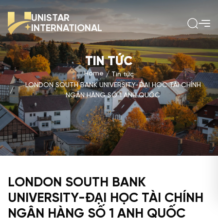
UNISTAR
INTERNATIONAL
TIN TỨC
Home
Tin tức
LONDON SOUTH BANK UNIVERSITY-ĐẠI HỌC TÀI CHÍNH
NGÂN HÀNG SỐ 1 ANH QUỐC
LONDON SOUTH BANK
UNIVERSITY-ĐẠI HỌC TÀI CHÍNH
NGÂN HÀNG SỐ 1 ANH QUỐC