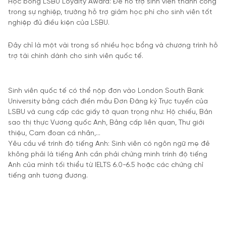
Học bổng LSBU Loyalty Award: Để hỗ trợ sinh viên thành công
trong sự nghiệp, trường hỗ trợ giảm học phí cho sinh viên tốt
nghiệp đủ điều kiện của LSBU.
Đây chỉ là một vài trong số nhiều học bổng và chương trình hỗ
trợ tài chính dành cho sinh viên quốc tế.
Sinh viên quốc tế có thể nộp đơn vào London South Bank
University bằng cách điền mẫu Đơn Đăng ký Trực tuyến của
LSBU và cung cấp các giấy tờ quan trọng như: Hộ chiếu, Bản
sao thị thực Vương quốc Anh, Bằng cấp liên quan, Thư giới
thiệu, Cam đoan cá nhân,…
Yêu cầu về trình độ tiếng Anh: Sinh viên có ngôn ngữ mẹ đẻ
không phải là tiếng Anh cần phải chứng minh trình độ tiếng
Anh của mình tối thiểu từ IELTS 6.0-6.5 hoặc các chứng chỉ
tiếng anh tương đương.