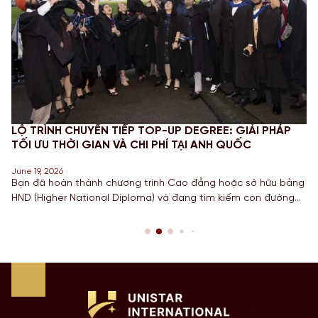
LỘ TRÌNH CHUYỂN TIẾP TOP-UP DEGREE: GIẢI PHÁP
TỐI ƯU THỜI GIAN VÀ CHI PHÍ TẠI ANH QUỐC
June 19, 2026
Bạn đã hoàn thành chương trình Cao đẳng hoặc sở hữu bằng
HND (Higher National Diploma) và đang tìm kiếm con đường
ngắn nhất để sở hữu tấm bằng Cử nhân danh giá từ một
Quốc gia có nền giáo dục hàng đầu? Lộ trình chuyển tiếp
Top-up degree tại Anh chính là câu trả […]