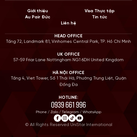
Giới thiệu
Visa Thực tập
Au Pair Đức
Tin tức
Liên hệ
HEAD OFFICE
Tầng 72, Landmark 81, Vinhomes Central Park, TP. Hồ Chí Minh
UK OFFICE
57-59 Friar Lane Nottingham NG1 6DH United Kingdom
HÀ NỘI OFFICE
Tầng 4, Viet Tower, Số 1 Thái Hà, Phường Trung Liệt, Quận
Đống Đa
HOTLINE:
0939 661 996
Phone / Zalo / Telegram / WhatsApp
© All Rights Reserved UniStar International