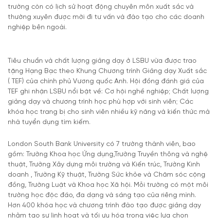
trường còn có lịch sử hoạt động chuyên môn xuất sắc và
thường xuyên được mời đi tư vấn và đào tạo cho các doanh
nghiệp bên ngoài.
Tiêu chuẩn và chất lượng giảng dạy ở LSBU vừa được trao
tặng Hạng Bạc theo Khung Chương trình Giảng dạy Xuất sắc
( TEF) của chính phủ Vương quốc Anh. Hội đồng đánh giá của
TEF ghi nhận LSBU nổi bật về: Cơ hội nghề nghiệp; Chất lượng
giảng dạy và chương trình học phù hợp với sinh viên; Các
khóa học trang bị cho sinh viên nhiều kỹ năng và kiến thức mà
nhà tuyển dụng tìm kiếm.
London South Bank University có 7 trường thành viên, bao
gồm: Trường Khoa học Ứng dụng,Trường Truyền thông và nghệ
thuật, Trường Xây dựng môi trường và Kiến trúc, Trường Kinh
doanh , Trường Kỹ thuật, Trường Sức khỏe và Chăm sóc cộng
đồng, Trường Luật và Khoa học Xã hội. Mỗi trường có một môi
trường học độc đáo, đa dạng và sáng tạo của riêng mình.
Hơn 400 khóa học và chương trình đào tạo được giảng dạy
nhằm tạo sự linh hoạt và tối ưu hóa trong việc lựa chọn