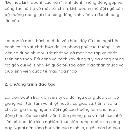
“Đại học kinh doanh của năm”, vinh danh những đóng góp và
công tác hỗ trợ về mặt tài chính, kinh doanh mà đội ngũ cán
bộ trường mang lại cho cộng đồng sinh viên và địa phương
lân cận.
London là một thành phố đa văn hóa, đầy đủ tiện nghi bên
cạnh cơ sở vật chất hiện đại và phong phú của trường, sinh
viên sẽ được phục vụ tốt nhất về cả mặt học tập và phát
triển tinh thần. Bối cảnh và cách xây dựng tuy đa dạng nhưng
rất gần gũi với sinh viên quốc tế, tạo cảm giác thân thuộc và
giúp sinh viên quốc tế mau hòa nhập.
2. Chương trình đào tạo:
London South Bank University có đội ngũ đông đảo cán bộ
giảng viên tận tâm và nhiệt huyết. Là giáo sư, tiến sĩ và là
chuyên gia trong ngành, đội ngũ của trường làm cho hoạt
động học tập của sinh viên thêm phong phú và tích cực nhờ
liên hệ trực tiếp kinh nghiệm thực tiễn trong quá trình giảng
dạy. Ngoài nền tảng học vấn của mình ra, nhiều cán bộ của