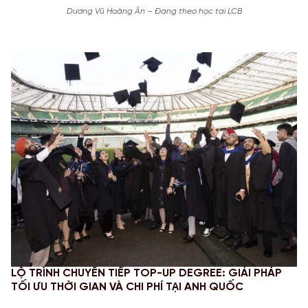
Dương Vũ Hoàng Ân – Đang theo học tại LCB
TIẾP TOP-UP DEGREE: GIẢI PHÁP
CHINH PHỤC STEM OP
VÀ CHI PHÍ TẠI ANH QUỐC
MỚI VÀ NGHĨA VỤ BÁ