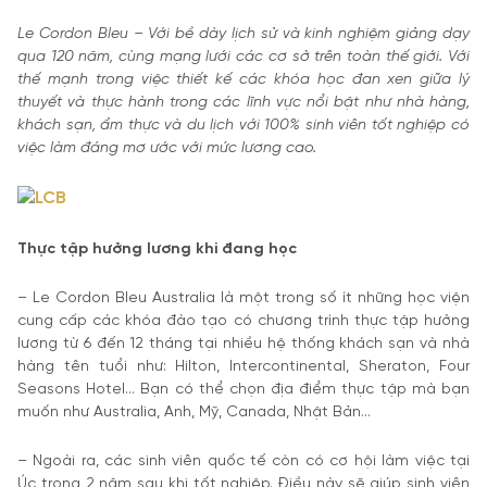
Le Cordon Bleu – Với bề dày lịch sử và kinh nghiệm giảng dạy
qua 120 năm, cùng mạng lưới các cơ sở trên toàn thế giới. Với
thế mạnh trong việc thiết kế các khóa học đan xen giữa lý
thuyết và thực hành trong các lĩnh vực nổi bật như nhà hàng,
khách sạn, ẩm thực và du lịch với 100% sinh viên tốt nghiệp có
việc làm đáng mơ ước với mức lương cao.
Thực tập hưởng lương khi đang học
– Le Cordon Bleu Australia là một trong số ít những học viện
cung cấp các khóa đào tạo có chương trình thực tập hưởng
lương từ 6 đến 12 tháng tại nhiều hệ thống khách sạn và nhà
hàng tên tuổi như: Hilton, Intercontinental, Sheraton, Four
Seasons Hotel… Bạn có thể chọn địa điểm thực tập mà bạn
muốn như Australia, Anh, Mỹ, Canada, Nhật Bản…
– Ngoài ra, các sinh viên quốc tế còn có cơ hội làm việc tại
Úc trong 2 năm sau khi tốt nghiệp. Điều này sẽ giúp sinh viên