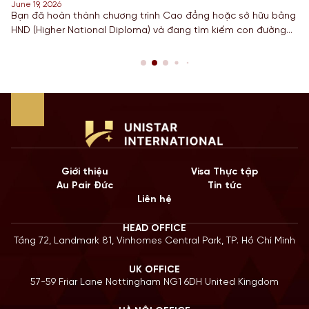
June 18, 2026
hương trình Cao đẳng hoặc sở hữu bằng
Đối với các bạn Sinh vi
 Diploma) và đang tìm kiếm con đường
học, Công nghệ, Kỹ thuật
 tấm bằng Cử nhân danh giá từ một
hạn STEM OPT không chỉ 
 dục hàng đầu? Lộ trình chuyển tiếp
còn là “bước đệm” quan 
chính là câu trả […]
năm 2026, Chính […]
Giới thiệu
Visa Thực tập
Au Pair Đức
Tin tức
Liên hệ
HEAD OFFICE
Tầng 72, Landmark 81, Vinhomes Central Park, TP. Hồ Chí Minh
UK OFFICE
57-59 Friar Lane Nottingham NG1 6DH United Kingdom