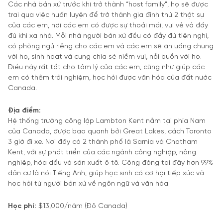
Các nhà bản xứ trước khi trở thành “host family”, họ sẽ được
trai qua việc huấn luyện để trở thành gia đình thứ 2 thật sự
của các em, nơi các em có được sự thoải mái, vui vẻ và đầy
đủ khi xa nhà. Mỗi nhà người bản xứ đều có đầy đủ tiện nghi,
có phòng ngủ riêng cho các em và các em sẽ ăn uống chung
với họ, sinh hoạt và cung chia sẻ niềm vui, nỗi buồn với họ.
Điều này rất tốt cho tâm lý của các em, cũng như giúp các
em có thêm trải nghiệm, học hỏi được văn hóa của đất nước
Canada.
Địa điểm:
Hệ thống trường công lập Lambton Kent nằm tại phía Nam
của Canada, được bao quanh bởi Great Lakes, cách Toronto
3 giờ đi xe. Nơi đây có 2 thành phố là Sarnia và Chatham
Kent, với sự phát triển của các ngành công nghiệp, nông
nghiệp, hóa dầu và sản xuất ô tô. Cộng động tại đây hơn 99%
dân cư là nói Tiếng Anh, giúp học sinh có cơ hội tiếp xúc và
học hỏi từ người bản xứ về ngôn ngữ và văn hóa.
Học phí:
$13,000/năm (Đô Canada)