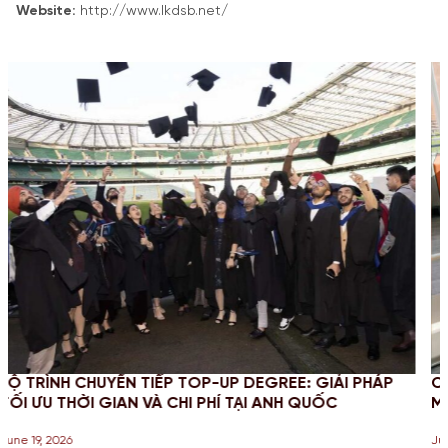
Website:
http://www.lkdsb.net/
 DEGREE: GIẢI PHÁP
CHINH PHỤC STEM OPT 2026: CẬ
TẠI ANH QUỐC
MỚI VÀ NGHĨA VỤ BÁO CÁO CHO 
June 18, 2026