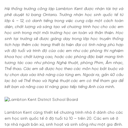
Hệ thống trường công lập Lambton Kent được nhận tài trợ và
phê duyệt từ bang Ontario. Trường nhận học sinh quốc tế từ
lớp 4 – 12, có danh tiếng trong việc cung cấp một cách toàn
diện, chất lượng và sáng tạo về chương trình học cho các em
học sinh trong một môi trường học an toàn và thân thiện. Học
sinh tại trường sẽ được giảng dạy trong lớp học truyền thống
tích hợp thêm các trang thiết bị hiện đại có tính năng phù hợp
với độ tuổi và trình độ của các em như các phòng thí nghiệm
khoa học chất lượng cao, hoặc các phòng đặc biệt mang tính
tương tác cao như phòng Nghệ thuật, phòng Phim, Âm nhạc,
Thể thao. Các em sẽ được học theo các môn học bắt buộc và
tự chọn dựa vào khả năng của từng em. Ngoài ra, gần 40 câu
lạc bộ về Thể thao và Nghệ thuật các em có thể tham gia để
kết bạn và nâng cao kĩ năng giao tiếp tiếng Anh của mình.
Lambton Kent cũng thiết kế chương trình nhà ở dành cho các
em học sinh quốc tế ở độ tuổi từ 10 – trên 20. Các em sẽ ở
tại nhà người bản xứ, sinh hoạt và sinh sống như một gia đình.