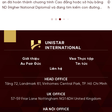
ao đẳng hoặc sở hữu bằng
Đối với các bạn Sinh viên đang theo đ
ang tìm kiếm con đường
học, Công nghệ, Kỹ thuật và Toán học t
hân danh giá từ một
hạn STEM OPT không chỉ là cơ hội để t
 Lộ trình chuyển tiếp
còn là “bước đệm” quan trọng cho lộ t
rả […]
năm 2026, Chính […]
Giới thiệu
Visa Thực tập
Au Pair Đức
Tin tức
Liên hệ
HEAD OFFICE
Tầng 72, Landmark 81, Vinhomes Central Park, TP. Hồ Chí Minh
UK OFFICE
57-59 Friar Lane Nottingham NG1 6DH United Kingdom
HÀ NỘI OFFICE