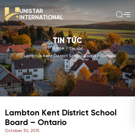
UNISTAR
INTERNATIONAL
TIN TỨC
Home
Tin tức
Lambton Kent District School Board – Ontario
Lambton Kent District School
Board – Ontario
October 30, 2015