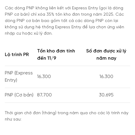
Các dòng PNP không liên kết với Express Entry (gọi là dòng
PNP cơ bản) chỉ xóa 35% tồn kho đơn trong năm 2025. Các
dòng PNP cơ bản bao gồm tất cả các dòng PNP còn lại
không sử dụng hệ thống Express Entry để lựa chọn ứng viên
nhập cư hoặc xử lý đơn.
Tồn kho đơn tính
Số đơn được xử lý
Lộ trình PR
đến 11/9
năm nay
PNP (Express
16.300
16.300
Entry)
PNP (Cơ bản)
87.700
30.695
Thời gian chờ đơn (tháng) trong năm qua cho các lộ trình này
như sau: