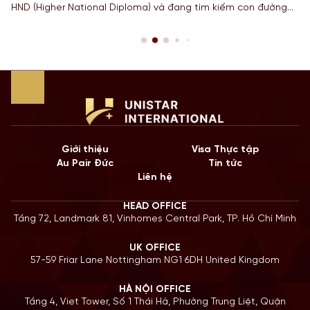
HND (Higher National Diploma) và đang tìm kiếm con đường
ngắn nhất để sở hữu tấm bằng Cử nhân danh giá từ một
Quốc gia có nền giáo dục hàng đầu? Lộ trình chuyển tiếp
Top-up degree tại Anh chính là câu trả […]
Giới thiệu
Visa Thực tập
Au Pair Đức
Tin tức
Liên hệ
HEAD OFFICE
Tầng 72, Landmark 81, Vinhomes Central Park, TP. Hồ Chí Minh
UK OFFICE
57-59 Friar Lane Nottingham NG1 6DH United Kingdom
HÀ NỘI OFFICE
Tầng 4, Viet Tower, Số 1 Thái Hà, Phường Trung Liệt, Quận