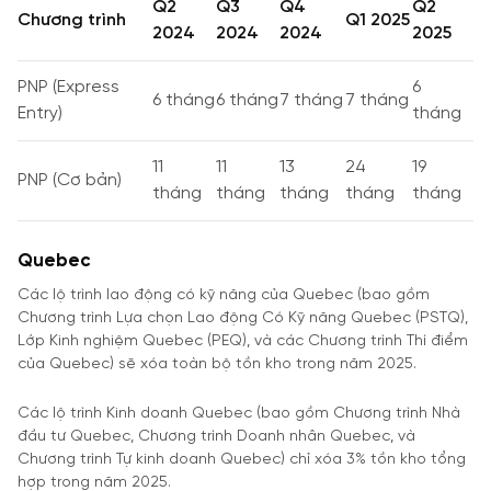
Q2
Q3
Q4
Q2
Chương trình
Q1 2025
2024
2024
2024
2025
PNP (Express
6
6 tháng
6 tháng
7 tháng
7 tháng
Entry)
tháng
11
11
13
24
19
PNP (Cơ bản)
tháng
tháng
tháng
tháng
tháng
Quebec
Các lộ trình lao động có kỹ năng của Quebec (bao gồm
Chương trình Lựa chọn Lao động Có Kỹ năng Quebec (PSTQ),
Lớp Kinh nghiệm Quebec (PEQ), và các Chương trình Thí điểm
của Quebec) sẽ xóa toàn bộ tồn kho trong năm 2025.
Các lộ trình Kinh doanh Quebec (bao gồm Chương trình Nhà
đầu tư Quebec, Chương trình Doanh nhân Quebec, và
Chương trình Tự kinh doanh Quebec) chỉ xóa 3% tồn kho tổng
hợp trong năm 2025.