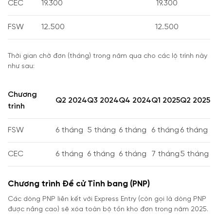
CEC
19.300
19.300
FSW
12.500
12.500
Thời gian chờ đơn (tháng) trong năm qua cho các lộ trình này
như sau:
Chương
Q2 2024
Q3 2024
Q4 2024
Q1 2025
Q2 2025
trình
FSW
6 tháng
5 tháng
6 tháng
6 tháng
6 tháng
CEC
6 tháng
6 tháng
6 tháng
7 tháng
5 tháng
Chương trình Đề cử Tỉnh bang (PNP)
Các dòng PNP liên kết với Express Entry (còn gọi là dòng PNP
được nâng cao) sẽ xóa toàn bộ tồn kho đơn trong năm 2025.