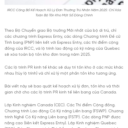
IRCC Công Bố Kế Hoạch Xử Lý Đơn Thường Trú Nhân Năm 2025: Chỉ Xóa
Toàn Bộ Tồn Kho Một Số Dòng Chính
Theo Bộ Chuyển giao Bộ trưởng Mới nhất của bộ di trú, chỉ
các chương trình Express Entry, các dòng Chương trình Đề cử
Tỉnh bang (PNP) liên kết với Express Entry, các thí điểm cộng
đồng của IRCC, và lộ trình lao động có kỹ năng của Quebec
sẽ xóa toàn bộ tồn kho đơn trong năm 2025.
Các lộ trình PR kinh tế khác sẽ duy trì tồn kho ở các mức khác
nhau (tùy lộ trình) và chỉ xử lý một phần tồn kho tương ứng.
Bài viết này sẽ bao quát kế hoạch xử lý đơn, tồn kho và thời
gian chờ cho các lộ trình PR kinh tế liên bang của Canada.
Lớp Kinh nghiệm Canada (CEC). Các Thí điểm Cộng đồng.
Chương trình Lao động Có Kỹ năng Liên bang (FSWP). Chương
trình Nghề Có Kỹ năng Liên bang (FSTP). Các dòng PNP được
nâng cao (liên kết Express Entry). Lớp Kinh nghiệm Quebec