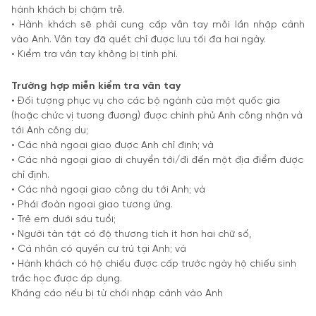
hành khách bị chậm trễ.
• Hành khách sẽ phải cung cấp vân tay mỗi lần nhập cảnh
vào Anh. Vân tay đã quét chỉ được lưu tối đa hai ngày.
• Kiểm tra vân tay không bị tính phí.
Trường hợp miễn kiểm tra vân tay
• Đối tượng phục vụ cho các bộ ngành của một quốc gia
(hoặc chức vị tương đương) được chính phủ Anh công nhận và
tới Anh công du;
• Các nhà ngoại giao được Anh chỉ định; và
• Các nhà ngoại giao di chuyển tới/đi đến một địa điểm được
chỉ định.
• Các nhà ngoại giao công du tới Anh; và
• Phái đoàn ngoại giao tương ứng.
• Trẻ em dưới sáu tuổi;
• Người tàn tật có độ thương tích ít hơn hai chữ số,
• Cá nhân có quyền cư trú tại Anh; và
• Hành khách có hộ chiếu được cấp trước ngày hộ chiếu sinh
trắc học được áp dụng.
Kháng cáo nếu bị từ chối nhập cảnh vào Anh