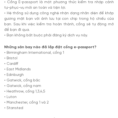
• Cổng E-passport là một phương thức kiểm tra nhập cảnh
tự-phục-vụ mới an toàn và tiện lợi.
• Hệ thống sử dụng công nghệ nhận dạng nhân diện để khớp
gương mặt bạn với ảnh lưu tại con chip trong hộ chiếu của
bạn. Sau khi việc kiểm tra hoàn thành, cổng sẽ tự động mở
để bạn đi qua.
• Bạn không bắt buộc phải đăng ký dịch vụ này.
Những sân bay nào đã lắp đặt cổng e-passport?
• Birmingham International, cổng 1
• Bristol
• Cardiff
• East Midlands
• Edinburgh
• Gatwick, cổng bắc
• Gatwick, cổng nam
• Heathrow, cổng 1,3,4,5
• Luton
• Manchester, cổng 1 và 2
• Stansted