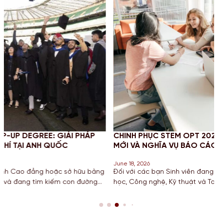
P
CHINH PHỤC STEM OPT 2026: CẬP NHẬT QUY ĐỊNH
MỚI VÀ NGHĨA VỤ BÁO CÁO CHO SINH VIÊN MỸ
June 18, 2026
ằng
Đối với các bạn Sinh viên đang theo đuổi khối ngành Khoa
g
học, Công nghệ, Kỹ thuật và Toán học tại Mỹ, chương trình gi
hạn STEM OPT không chỉ là cơ hội để tích lũy kinh nghiệm mà
còn là “bước đệm” quan trọng cho lộ trình Định cư. Bước san
năm 2026, Chính […]