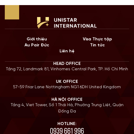
Giới thiệu
Visa Thực tập
Au Pair Đức
Tin tức
Liên hệ
HEAD OFFICE
Tầng 72, Landmark 81, Vinhomes Central Park, TP. Hồ Chí Minh
UK OFFICE
57-59 Friar Lane Nottingham NG1 6DH United Kingdom
HÀ NỘI OFFICE
Tầng 4, Viet Tower, Số 1 Thái Hà, Phường Trung Liệt, Quận
Đống Đa
HOTLINE:
0939 661 996