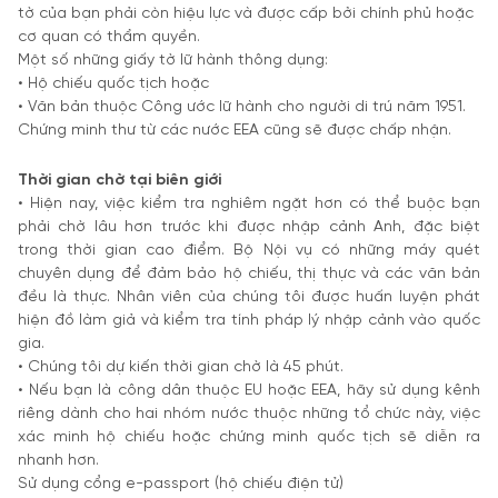
tờ của bạn phải còn hiệu lực và được cấp bởi chính phủ hoặc
cơ quan có thẩm quyền.
Một số những giấy tờ lữ hành thông dụng:
• Hộ chiếu quốc tịch hoặc
• Văn bản thuộc Công ước lữ hành cho người di trú năm 1951.
Chứng minh thư từ các nước EEA cũng sẽ được chấp nhận.
Thời gian chờ tại biên giới
• Hiện nay, việc kiểm tra nghiêm ngặt hơn có thể buộc bạn
phải chờ lâu hơn trước khi được nhập cảnh Anh, đặc biệt
trong thời gian cao điểm. Bộ Nội vụ có những máy quét
chuyên dụng để đảm bảo hộ chiếu, thị thực và các văn bản
đều là thực. Nhân viên của chúng tôi được huấn luyện phát
hiện đồ làm giả và kiểm tra tính pháp lý nhập cảnh vào quốc
gia.
• Chúng tôi dự kiến thời gian chờ là 45 phút.
• Nếu bạn là công dân thuộc EU hoặc EEA, hãy sử dụng kênh
riêng dành cho hai nhóm nước thuộc những tổ chức này, việc
xác minh hộ chiếu hoặc chứng minh quốc tịch sẽ diễn ra
nhanh hơn.
Sử dụng cổng e-passport (hộ chiếu điện tử)