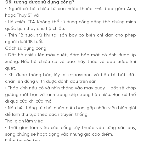
Đối tượng được sử dụng cổng?
• Người có hộ chiếu từ các nước thuộc EEA, bao gồm Anh,
hoặc Thụy Sĩ; và
• Hộ chiếu EEA. Không thể sử dụng cổng bằng thẻ chứng minh
quốc tịch thay cho hộ chiếu.
• Trên 18 tuổi, trừ khi tại sân bay có biển chỉ dẫn cho phép
người dưới 18 tuổi.
Cách sử dụng cổng
• Đặt hộ chiếu lên máy quét, đảm bảo mặt có ảnh được úp
xuống. Nếu hộ chiếu có vỏ bao, hãy tháo vỏ bao trước khi
quét.
• Khi được thông báo, lấy lại e-passport và tiến tới bốt, đặt
chân lên đúng vị trí được đánh dấu trên sàn.
• Tháo kính nếu có và nhìn thẳng vào máy quay – bốt sẽ khớp
gương mặt bạn với ảnh trong chip trong hộ chiếu. Bạn có thể
đi qua cửa khi cửa mở.
• Nếu hệ thống từ chối nhận diện bạn, gặp nhân viên biên giới
để làm thủ tục theo cách truyền thống.
Thời gian làm việc
• Thời gian làm việc của cổng tùy thuộc vào từng sân bay,
song chúng sẽ hoạt động vào những giờ cao điểm.