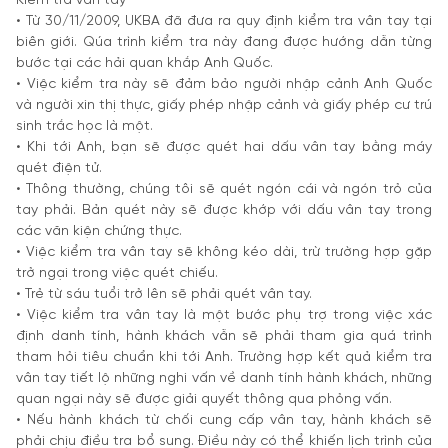
Kiểm tra vân tay
• Từ 30/11/2009, UKBA đã đưa ra quy định kiểm tra vân tay tại
biên giới. Qúa trình kiểm tra này đang được hướng dẫn từng
bước tại các hải quan khắp Anh Quốc.
• Việc kiểm tra này sẽ đảm bảo người nhập cảnh Anh Quốc
và người xin thị thực, giấy phép nhập cảnh và giấy phép cư trú
sinh trắc học là một.
• Khi tới Anh, bạn sẽ được quét hai dấu vân tay bằng máy
quét điện tử.
• Thông thường, chúng tôi sẽ quét ngón cái và ngón trỏ của
tay phải. Bản quét này sẽ được khớp với dấu vân tay trong
các văn kiện chứng thực.
• Việc kiểm tra vân tay sẽ không kéo dài, trừ trường hợp gặp
trở ngại trong việc quét chiếu.
• Trẻ từ sáu tuổi trở lên sẽ phải quét vân tay.
• Việc kiểm tra vân tay là một bước phụ trợ trong việc xác
định danh tính, hành khách vẫn sẽ phải tham gia quá trình
tham hỏi tiêu chuẩn khi tới Anh. Trường hợp kết quả kiểm tra
vân tay tiết lộ những nghi vấn về danh tính hành khách, những
quan ngại này sẽ được giải quyết thông qua phỏng vấn.
• Nếu hành khách từ chối cung cấp vân tay, hành khách sẽ
phải chịu điều tra bổ sung. Điều này có thể khiến lịch trình của