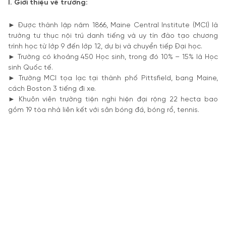
I. Giới thiệu về trường:
► Được thành lập năm 1866, Maine Central Institute (MCI) là
trường tư thục nội trú danh tiếng và uy tín đào tạo chương
trình học từ lớp 9 đến lớp 12, dự bị và chuyển tiếp Đại học.
► Trường có khoảng 450 Học sinh, trong đó 10% – 15% là Học
sinh Quốc tế.
► Trường MCI tọa lạc tại thành phố Pittsfield, bang Maine,
cách Boston 3 tiếng đi xe.
► Khuôn viên trường tiện nghi hiện đại rộng 22 hecta bao
gồm 19 tòa nhà liên kết với sân bóng đá, bóng rổ, tennis.