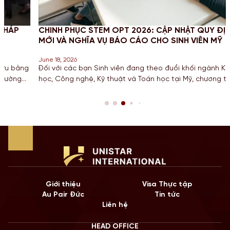
CHINH PHỤC STEM OPT 2026: CẬP NHẬT QUY ĐỊNH
MỚI VÀ NGHĨA VỤ BÁO CÁO CHO SINH VIÊN MỸ
June 18, 2026
Đối với các bạn Sinh viên đang theo đuổi khối ngành Khoa
học, Công nghệ, Kỹ thuật và Toán học tại Mỹ, chương trình gia
hạn STEM OPT không chỉ là cơ hội để tích lũy kinh nghiệm mà
còn là “bước đệm” quan trọng cho lộ trình Định cư. Bước sang
năm 2026, Chính […]
Giới thiệu
Visa Thực tập
Au Pair Đức
Tin tức
Liên hệ
HEAD OFFICE