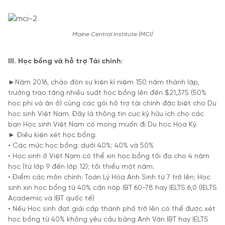
Maine Central Institute (MCI)
III. Học bổng và hỗ trợ Tài chính:
►Năm 2016, chào đón sự kiện kỉ niệm 150 năm thành lập,
trường trao tặng nhiều suất học bổng lên đến $21,375 (50%
học phí và ăn ở) cùng các gói hỗ trợ tài chính đặc biệt cho Du
học sinh Việt Nam. Đây là thông tin cực kỳ hữu ích cho các
bạn Học sinh Việt Nam có mong muốn đi Du học Hoa Kỳ.
► Điều kiện xét học bổng:
• Các mức học bổng: dưới 40%; 40% và 50%
• Học sinh ở Việt Nam có thể xin học bổng tối đa cho 4 năm
học (từ lớp 9 đến lớp 12); tối thiểu một năm.
• Điểm các môn chính: Toán Lý Hóa Anh Sinh từ 7 trở lên; Học
sinh xin học bổng từ 40% cần nộp IBT 60-78 hay IELTS 6,0 (IELTS
Academic và IBT quốc tế)
• Nếu Học sinh đạt giải cấp thành phố trở lên có thể được xét
học bổng từ 40% không yêu cầu bằng Anh Văn IBT hay IELTS