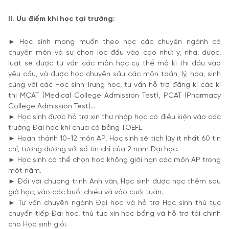
II. Ưu điểm khi học tại trường:
► Học sinh mong muốn theo học các chuyên ngành có
chuyên môn và sự chọn lọc đầu vào cao như: y, nha, dược,
luật sẽ được tư vấn các môn học cụ thể mà kì thi đầu vào
yêu cầu, và được học chuyên sâu các môn toán, lý, hóa, sinh
cùng với các Học sinh Trung học, tư vấn hỗ trợ đăng kí các kì
thi MCAT (Medical College Admission Test), PCAT (Pharmacy
College Admission Test)…
► Học sinh được hỗ trợ xin thư nhập học có điều kiện vào các
trường Đại học khi chưa có bằng TOEFL.
► Hoàn thành 10-12 môn AP, Học sinh sẽ tích lũy ít nhất 60 tín
chỉ, tương đương với số tín chỉ của 2 năm Đại học.
► Học sinh có thể chọn học không giới hạn các môn AP trong
một năm.
► Đối với chương trình Anh văn, Học sinh được học thêm sau
giờ học, vào các buổi chiều và vào cuối tuần.
► Tư vấn chuyên ngành Đại học và hỗ trợ Học sinh thủ tục
chuyển tiếp Đại học, thủ tục xin học bổng và hỗ trợ tài chính
cho Học sinh giỏi.