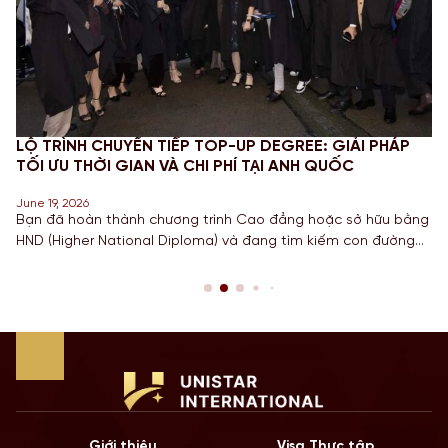
LỘ TRÌNH CHUYỂN TIẾP TOP-UP DEGREE: GIẢI PHÁP
TỐI ƯU THỜI GIAN VÀ CHI PHÍ TẠI ANH QUỐC
June 19, 2026
Bạn đã hoàn thành chương trình Cao đẳng hoặc sở hữu bằng
HND (Higher National Diploma) và đang tìm kiếm con đường
ngắn nhất để sở hữu tấm bằng Cử nhân danh giá từ một
Quốc gia có nền giáo dục hàng đầu? Lộ trình chuyển tiếp
Top-up degree tại Anh chính là câu trả […]
Giới thiệu
Visa Thực tập