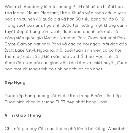
Wasatch Academy là một trường PTTH nội trú dự bị đại học
tọa lạc tại Mount Pleasant, Utah. Khuôn viên toàn cầu quy tụ
học sinh từ hơn 40 quốc gia và hơn 30 tiểu bang từ lớp 8-12.
Trong suốt cả năm, học sinh được tận hưởng một khung cảnh
tuyệt đẹp ở trung tâm Utah, được bao quanh bởi một số
công viên quốc gia (Arches National Park, Zions National Park,
Bryce Canyon National Park) và các cơ hội ngoài trời độc đáo
(Salt Lake City). Ngoài ra, mỗi cuối tuần sinh viên có cơ hội
tham dự một số sự kiện văn hóa và thể thao. Học sinh sẽ
được đào tạo bởi các giáo viên tận tâm và nhiệt huyết, được
học một chương trình có tính học thuật cao nhất.
Xếp Hạng
Được xếp hạng trường tốt nhất Utah trong 8 năm liên tiếp.
Được bình chọn là trường THPT đẹp nhất bang Utah.
Vị Trí Giao Thông
Chỉ một giờ bay đến các thành phố lớn ở bờ Đông. Wasatch