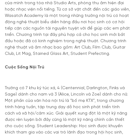
của mình trong tòa nhà Studio Arts, phòng thu âm hiện đại
hoặc nhạc viện nổi tiếng. Từ cơ sở vật chất đến các giáo viên,
Wasatch Academy là một trong những trường nội trú có hoạt
động nghệ thuật biểu diễn hàng đầu nơi học sinh có cơ hội
tiếp cận các nguồn tài nguyên tuyệt vời để giúp các em phát
triển. Chương trình tại đây phù hợp cả cho học sinh mới bắt
đầu hoặc đã có kinh nghiệm trong nghệ thuật. Chương trình
nghệ thuật và âm nhạc bao gồm: Art Club, Film Club, Guitar
Club, Lit Mag, Stained Glass Art, Student Prefecting.
Cuộc Sống Nội Trú
Trường có 7 khu ký túc xá, 4 (Centennial, Darlington, Finks và
Sage) dành cho nam và 3 (Alice, Lincoln và Zoe) dành cho nữ.
Một phần của văn hóa nội trú là “bố mẹ KTX”, trong chương
trình hàng tuần, tập trung dạy dỗ học sinh phát triển tính
cách và xã hội/cảm xúc. Giải quyết xung đột là một kỹ năng
được rèn luyện bởi đây cũng là một kỹ năng chính cần thiết
cho cuộc sống. Student Leadership: Học sinh được khuyến
khích tham gia vào các vai trò lãnh đạo trong hội học sinh,