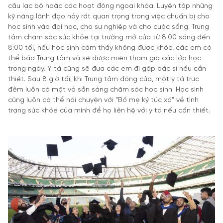
câu lạc bộ hoặc các hoạt động ngoại khóa. Luyện tập những
kỹ năng lãnh đạo này rất quan trọng trong việc chuẩn bị cho
học sinh vào đại học, cho sự nghiệp và cho cuộc sống. Trung
tâm chăm sóc sức khỏe tại trường mở cửa từ 8:00 sáng đến
8:00 tối, nếu học sinh cảm thấy không được khỏe, các em có
thể báo Trung tâm và sẽ được miễn tham gia các lớp học
trong ngày. Y tá cũng sẽ đưa các em đi gặp bác sĩ nếu cần
thiết. Sau 8 giờ tối, khi Trung tâm đóng cửa, một y tá trực
đêm luôn có mặt và sẵn sàng chăm sóc học sinh. Học sinh
cũng luôn có thể nói chuyện với “Bố mẹ ký túc xá” về tình
trạng sức khỏe của mình để họ liên hệ với y tá nếu cần thiết.