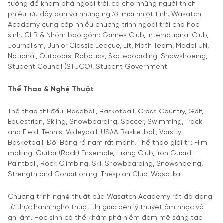
tưởng để khám phá ngoài trời, cả cho những người thích
phiêu lưu dày dạn và những người mới nhiệt tình. Wasatch
Academy cung cấp nhiều chương trình ngoài trời cho học
sinh. CLB & Nhóm bao gồm: Games Club, International Club,
Journalism, Junior Classic League, Lit, Math Team, Model UN,
National, Outdoors, Robotics, Skateboarding, Snowshoeing,
Student Council (STUCO), Student Government.
Thể Thao & Nghệ Thuật
Thể thao thi đấu: Baseball, Basketball, Cross Country, Golf,
Equestrian, Skiing, Snowboarding, Soccer, Swimming, Track
and Field, Tennis, Volleyball, USAA Basketball, Varsity
Basketball. Đội Bóng rổ nam rất mạnh. Thể thao giải trí: Film
making, Guitar (Rock) Ensemble, Hiking Club, Iron Guard,
Paintball, Rock Climbing, Ski, Snowboarding, Snowshoeing,
Strength and Conditioning, Thespian Club, Wasatka.
Chương trình nghệ thuật của Wasatch Academy rất đa dạng
từ thực hành nghệ thuật thị giác đến lý thuyết âm nhạc và
ghi âm. Học sinh có thể khám phá niềm đam mê sáng tạo