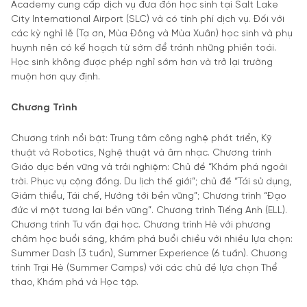
Academy cung cấp dịch vụ đưa đón học sinh tại Salt Lake
City International Airport (SLC) và có tính phí dịch vụ. Đối với
các kỳ nghỉ lễ (Tạ ơn, Mùa Đông và Mùa Xuân) học sinh và phụ
huynh nên có kế hoạch từ sớm để tránh những phiền toái.
Học sinh không được phép nghỉ sớm hơn và trở lại trường
muộn hơn quy định.
Chương Trình
Chương trình nổi bật: Trung tâm công nghệ phát triển, Kỹ
thuật và Robotics, Nghệ thuật và âm nhạc. Chương trình
Giáo dục bền vững và trải nghiệm: Chủ đề “Khám phá ngoài
trời. Phục vụ cộng đồng. Du lịch thế giới”; chủ đề “Tái sử dụng,
Giảm thiểu, Tái chế, Hướng tới bền vững”; Chương trình “Đạo
đức vì một tương lai bền vững”. Chương trình Tiếng Anh (ELL).
Chương trình Tư vấn đại học. Chương trình Hè với phương
châm học buổi sáng, khám phá buổi chiều với nhiều lựa chọn:
Summer Dash (3 tuần), Summer Experience (6 tuần). Chương
trình Trại Hè (Summer Camps) với các chủ đề lựa chọn Thể
thao, Khám phá và Học tập.