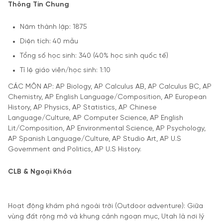
Thông Tin Chung
Năm thành lập: 1875
Diện tích: 40 mẫu
Tổng số học sinh: 340 (40% học sinh quốc tế)
Tỉ lệ giáo viên/học sinh: 1:10
CÁC MÔN AP: AP Biology, AP Calculus AB, AP Calculus BC, AP
Chemistry, AP English Language/Composition, AP European
History, AP Physics, AP Statistics, AP Chinese
Language/Culture, AP Computer Science, AP English
Lit/Composition, AP Environmental Science, AP Psychology,
AP Spanish Language/Culture, AP Studio Art, AP U.S
Government and Politics, AP U.S History.
CLB & Ngoại Khóa
Hoạt động khám phá ngoài trời (Outdoor adventure): Giữa
vùng đất rộng mở và khung cảnh ngoạn mục, Utah là nơi lý