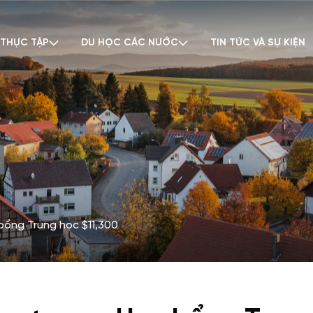
 THỰC TẬP
DU HỌC CÁC NƯỚC
TIN TỨC VÀ SỰ KIỆN
ổng Trung học $11,300