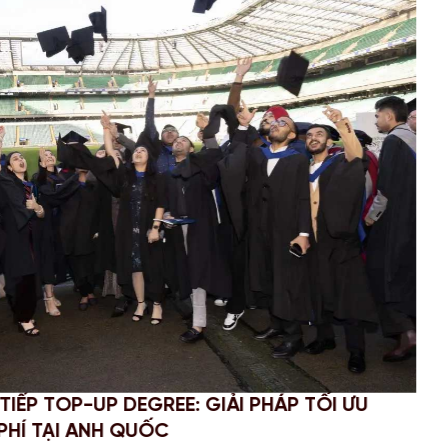
PHỤC STEM OPT 2026: CẬP NHẬT QUY ĐỊNH MỚI
VỤ BÁO CÁO CHO SINH VIÊN MỸ