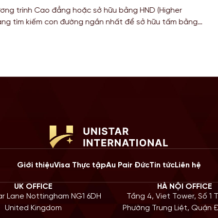
6
ác bạn Sinh viên đang theo đuổi khối ngành Khoa học, Công 
Toán học tại Mỹ, chương trình gia hạn STEM OPT không chỉ là
ũy kinh nghiệm mà còn là “bước đệm” quan trọng cho lộ trình Đ
 năm 2026, Chính […]
Giới thiệu
Visa Thực tập
Au Pair Đức
Tin tức
Liên hệ
UK OFFICE
HÀ NỘI OFFICE
iar Lane Nottingham NG1 6DH
Tầng 4, Viet Tower, Số 1 
United Kingdom
Phường Trung Liệt, Quận