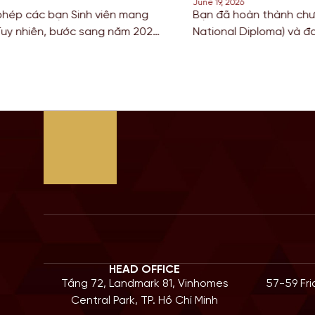
June 18, 202
Cao đẳng hoặc sở hữu bằng HND (Higher
Đối với c
iếm con đường ngắn nhất để sở hữu tấm bằng
thuật và 
 có nền giáo dục hàng đầu? Lộ trình chuyển
để tích l
à câu trả […]
Bước sang
HEAD OFFICE
Tầng 72, Landmark 81, Vinhomes
57-59 Fr
Central Park, TP. Hồ Chí Minh