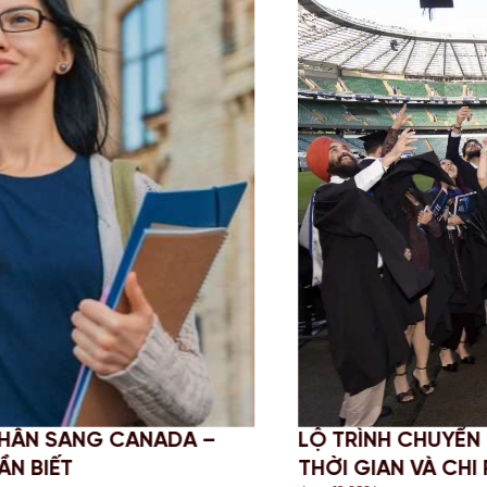
-UP DEGREE: GIẢI PHÁP TỐI ƯU
CHINH 
 ANH QUỐC
NGHĨA 