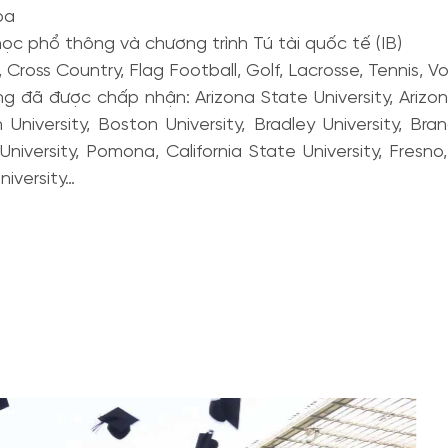
oa
ọc phổ thông và chương trình Tú tài quốc tế (IB)
ross Country, Flag Football, Golf, Lacrosse, Tennis, Vol
 đã được chấp nhận: Arizona State University, Arizona 
 University, Boston University, Bradley University, Bran
iversity, Pomona, California State University, Fresno, C
niversity…