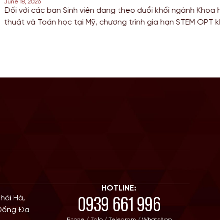
June 16, 2026
nghệ, Kỹ
Trong bối cảnh cuộc đua giành tấm thẻ thườn
 cơ hội
nên khốc liệt vào năm 2026, các bạn Sinh vi
ịnh cư.
(IT), Kỹ thuật (Engineering) và Kế toán đang t
điểm số trên thang điểm di trú. […]
HOTLINE:
0939 661 996
Thái Hà,
 Đống Đa
Phone / Zalo / Telegram / WhatsApp