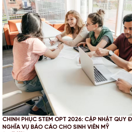
 VÀ
PROFESSIONAL YEAR (PY) LÀ GÌ? T
VÀNG ĐỂ CỘNG ĐIỂM ĐỊNH CƯ ÚC 2