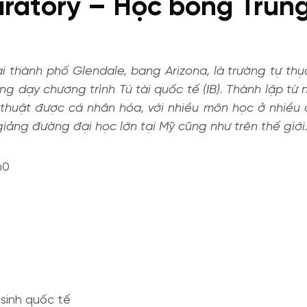
atory – Học bổng Trung
i thành phố Glendale, bang Arizona, là trường tự thục
ng dạy chương trình Tú tài quốc tế (IB). Thành lập từ n
c thuật được cá nhân hóa, với nhiều môn học ở nhiều 
iảng đường đại học lớn tại Mỹ cũng như trên thế giới
 sinh quốc tế