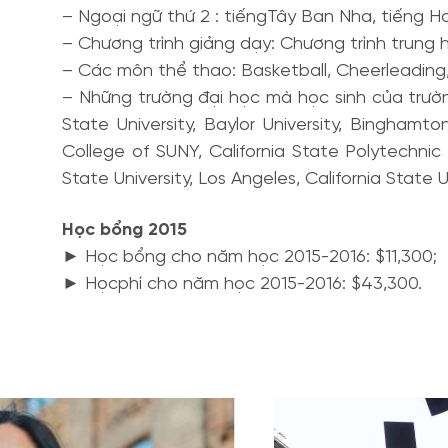
– Ngoại ngữ thứ 2 : tiếngTây Ban Nha, tiếng H
– Chương trình giảng dạy: Chương trình trung h
– Các môn thể thao: Basketball, Cheerleading, C
– Những trường đại học mà học sinh của trường
State University, Baylor University, Binghamton
College of SUNY, California State Polytechnic Un
State University, Los Angeles, California State U
Học bổng 2015
► Học bổng cho năm học 2015-2016: $11,300;
► Họcphí cho năm học 2015-2016: $43,300.