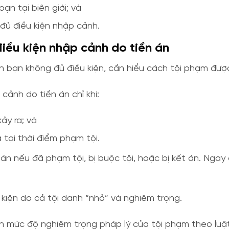
ạn tại biên giới; và
đủ điều kiện nhập cảnh.
ều kiện nhập cảnh do tiền án
iến bạn không đủ điều kiện, cần hiểu cách tội phạm đượ
cảnh do tiền án chỉ khi:
ảy ra; và
tại thời điểm phạm tội.
n án nếu đã phạm tội, bị buộc tội, hoặc bị kết án. Ng
 kiện do cả tội danh “nhỏ” và nghiêm trọng.
 mức độ nghiêm trọng pháp lý của tội phạm theo luật