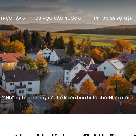
 THỰC TẬP
DU HỌC CÁC NƯỚC
TIN TỨC VÀ SỰ KIỆN
s? Những tội nhẹ này có thể khiến bạn bị từ chối Nhập cảnh