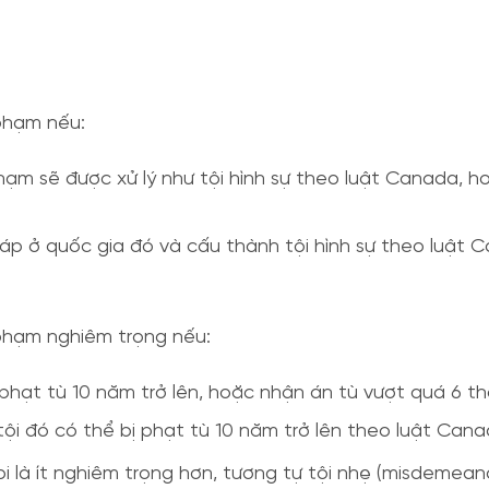
 phạm nếu:
phạm sẽ được xử lý như tội hình sự theo luật Canada, h
p ở quốc gia đó và cấu thành tội hình sự theo luật 
 phạm nghiêm trọng nếu:
 phạt tù 10 năm trở lên, hoặc nhận án tù vượt quá 6 t
i đó có thể bị phạt tù 10 năm trở lên theo luật Cana
 là ít nghiêm trọng hơn, tương tự tội nhẹ (misdemeanou