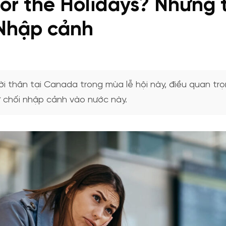
r the Holidays? Những t
 Nhập cảnh
 thân tại Canada trong mùa lễ hội này, điều quan trọ
từ chối nhập cảnh vào nước này.