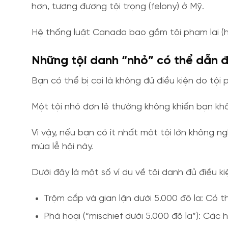
hơn, tương đương tội trọng (felony) ở Mỹ.
Hệ thống luật Canada bao gồm tội phạm lai (hyb
Những tội danh “nhỏ” có thể dẫn 
Bạn có thể bị coi là không đủ điều kiện do tội
Một tội nhỏ đơn lẻ thường không khiến bạn khô
Vì vậy, nếu bạn có ít nhất một tội lớn không n
mùa lễ hội này.
Dưới đây là một số ví dụ về tội danh đủ điều ki
Trộm cắp và gian lận dưới 5.000 đô la: Có t
Phá hoại (“mischief dưới 5.000 đô la”): Các 