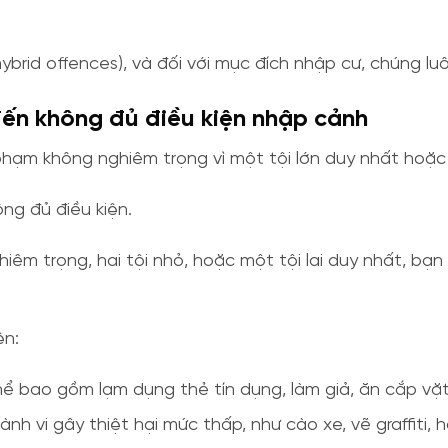
rid offences), và đối với mục đích nhập cư, chúng luôn
đến không đủ điều kiện nhập cảnh
 phạm không nghiêm trọng vì một tội lớn duy nhất hoặc 
ng đủ điều kiện.
ghiêm trọng, hai tội nhỏ, hoặc một tội lai duy nhất, b
ện:
hể bao gồm lạm dụng thẻ tín dụng, làm giả, ăn cắp vặt
hành vi gây thiệt hại mức thấp, như cào xe, vẽ graffiti,