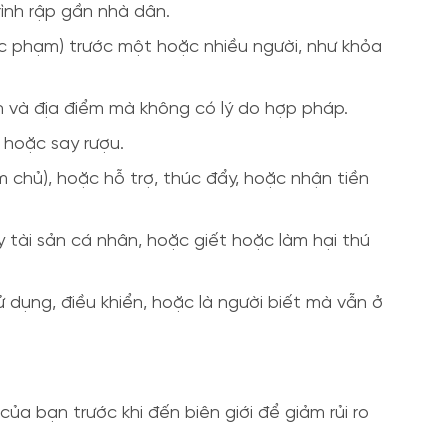
ình rập gần nhà dân.
xúc phạm) trước một hoặc nhiều người, như khỏa
n và địa điểm mà không có lý do hợp pháp.
 hoặc say rượu.
 chủ), hoặc hỗ trợ, thúc đẩy, hoặc nhận tiền
tài sản cá nhân, hoặc giết hoặc làm hại thú
 dụng, điều khiển, hoặc là người biết mà vẫn ở
a bạn trước khi đến biên giới để giảm rủi ro