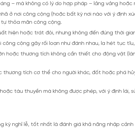
sáng – mà không có lý do hợp pháp – lảng vảng hoặc r
 nhã ở nơi công cộng (hoặc bất kỳ nơi nào với ý định 
 tự thỏa mãn công cộng.
ất hiện hoặc trát đòi, nhưng không đến đúng thời gia
công cộng gây rối loạn như đánh nhau, la hét tục tĩu,
ớn hoặc thương tích không cần thiết cho động vật (làm
thương tích cơ thể cho người khác, đốt hoặc phá hủy 
oặc tàu thuyền mà không được phép, với ý định lái, sử
ỳ nghỉ lễ, tốt nhất là đánh giá khả năng nhập cảnh củ