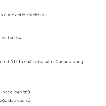
 được coi là tội hình sự.
hai tội nhỏ.
ạn có thể bị từ chối nhập cảnh Canada trong
, hoặc biển thủ.
 hoặc đập cửa sổ.