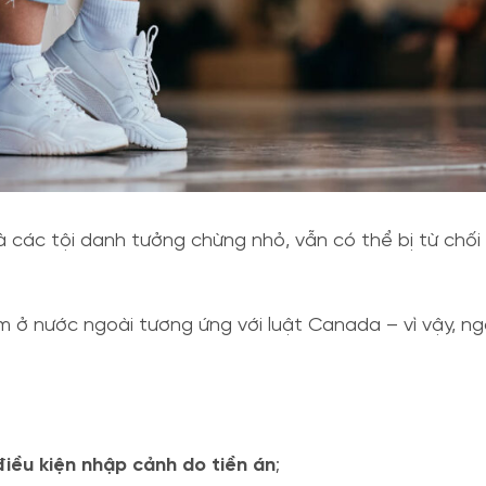
à các tội danh tưởng chừng nhỏ, vẫn có thể bị từ chối t
 ở nước ngoài tương ứng với luật Canada – vì vậy, ng
iều kiện nhập cảnh do tiền án
;