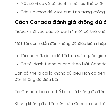
Một số ví dụ về tội danh “nhỏ” có thể chặn b
Các lựa chọn để vượt qua tình trạng không 
Cách Canada đánh giá không đủ đi
Trước khi đi vào các tội danh “nhỏ” có thể kh
Một tội danh dẫn đến không đủ điều kiện nhập 
Tội phạm được coi là tội hình sự ở quốc gia x
Có tội danh tương đương theo luật Canada 
Bạn có thể bị coi là không đủ điều kiện do tiề
đến không đủ điều kiện.
Tại Canada, bạn có thể bị coi là không đủ điều
Khung không đủ điều kiện của Canada dựa trên