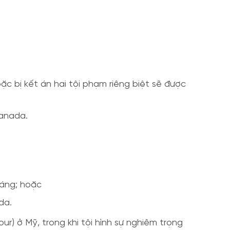
oặc bị kết án hai tội phạm riêng biệt sẽ được
Canada.
háng; hoặc
da.
r) ở Mỹ, trong khi tội hình sự nghiêm trọng