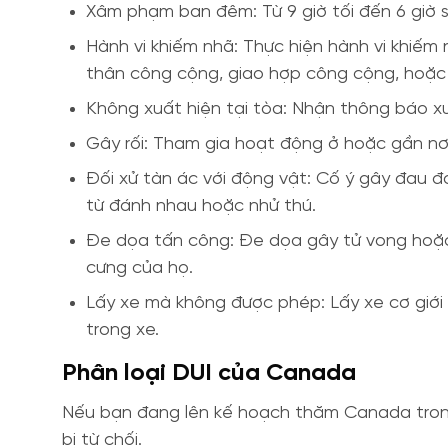
Xâm phạm ban đêm: Từ 9 giờ tối đến 6 giờ 
Hành vi khiếm nhã: Thực hiện hành vi khiếm
thân công cộng, giao hợp công cộng, hoặc
Không xuất hiện tại tòa: Nhận thông báo xu
Gây rối: Tham gia hoạt động ở hoặc gần nơi 
Đối xử tàn ác với động vật: Cố ý gây đau đ
từ đánh nhau hoặc nhử thú.
Đe dọa tấn công: Đe dọa gây tử vong hoặc 
cưng của họ.
Lấy xe mà không được phép: Lấy xe cơ giới h
trong xe.
Phân loại DUI của Canada
Nếu bạn đang lên kế hoạch thăm Canada trong k
bị từ chối.