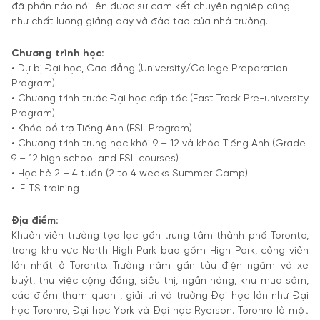
đã phần nào nói lên được sự cam kết chuyên nghiệp cũng
như chất lượng giảng dạy và đào tạo của nhà trường.
Chương trình học:
• Dự bị Đại học, Cao đẳng (University/College Preparation
Program)
• Chương trình trước Đại học cấp tốc (Fast Track Pre-university
Program)
• Khóa bổ trợ Tiếng Anh (ESL Program)
• Chương trình trung học khối 9 – 12 và khóa Tiếng Anh (Grade
9 – 12 high school and ESL courses)
• Học hè 2 – 4 tuần (2 to 4 weeks Summer Camp)
• IELTS training
Địa điểm:
Khuôn viên trường tọa lạc gần trung tâm thành phố Toronto,
trong khu vực North High Park bao gồm High Park, công viên
lớn nhất ở Toronto. Trường nằm gần tàu điện ngầm và xe
buýt, thư việc cộng đồng, siêu thị, ngân hàng, khu mua sắm,
các điểm tham quan , giải trí và trường Đại học lớn như Đại
học Toronro, Đại học York và Đại học Ryerson. Toronro là một