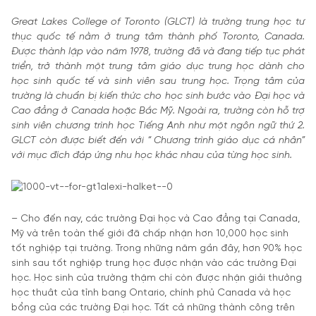
Great Lakes College of Toronto (GLCT) là trường trung học tư
thục quốc tế nằm ở trung tâm thành phố Toronto, Canada.
Được thành lập vào năm 1978, trường đã và đang tiếp tục phát
triển, trở thành một trung tâm giáo dục trung học dành cho
học sinh quốc tế và sinh viên sau trung học. Trọng tâm của
trường là chuẩn bị kiến thức cho học sinh bước vào Đại học và
Cao đẳng ở Canada hoặc Bắc Mỹ. Ngoài ra, trường còn hỗ trợ
sinh viên chương trình học Tiếng Anh như một ngôn ngữ thứ 2.
GLCT còn được biết đến với “ Chương trình giáo dục cá nhân”
với mục đích đáp ứng nhu học khác nhau của từng học sinh.
– Cho đến nay, các trường Đại học và Cao đẳng tại Canada,
Mỹ và trên toàn thế giới đã chấp nhận hơn 10,000 học sinh
tốt nghiệp tại trường. Trong những năm gần đây, hơn 90% học
sinh sau tốt nghiệp trung học được nhận vào các trường Đại
học. Học sinh của trường thậm chí còn được nhận giải thưởng
học thuât của tỉnh bang Ontario, chính phủ Canada và học
bổng của các trường Đại học. Tất cả những thành công trên