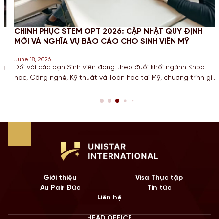
CHINH PHỤC STEM OPT 2026: CẬP NHẬT QUY ĐỊNH
MỚI VÀ NGHĨA VỤ BÁO CÁO CHO SINH VIÊN MỸ
June 18, 2026
Đối với các bạn Sinh viên đang theo đuổi khối ngành Khoa
học, Công nghệ, Kỹ thuật và Toán học tại Mỹ, chương trình gia
hạn STEM OPT không chỉ là cơ hội để tích lũy kinh nghiệm mà
còn là “bước đệm” quan trọng cho lộ trình Định cư. Bước sang
năm 2026, Chính […]
Giới thiệu
Visa Thực tập
Au Pair Đức
Tin tức
Liên hệ
HEAD OFFICE