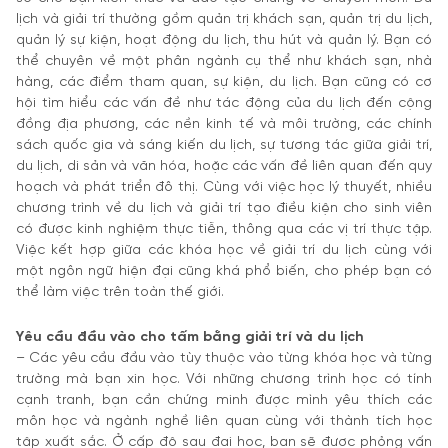
lịch và giải trí thường gồm quản trị khách sạn, quản trị du lịch,
quản lý sự kiện, hoạt động du lịch, thu hút và quản lý. Bạn có
thể chuyên về một phân ngành cụ thể như khách sạn, nhà
hàng, các điểm tham quan, sự kiện, du lịch. Bạn cũng có cơ
hội tìm hiểu các vấn đề như tác động của du lịch đến cộng
đồng địa phương, các nền kinh tế và môi trường, các chính
sách quốc gia và sáng kiến du lịch, sự tương tác giữa giải trí,
du lịch, di sản và văn hóa, hoặc các vấn đề liên quan đến quy
hoạch và phát triển đô thị. Cùng với việc học lý thuyết, nhiều
chương trình về du lịch và giải trí tạo điều kiện cho sinh viên
có được kinh nghiệm thực tiễn, thông qua các vị trí thực tập.
Việc kết hợp giữa các khóa học về giải trí du lịch cùng với
một ngôn ngữ hiện đại cũng khá phổ biến, cho phép bạn có
thể làm việc trên toàn thế giới.
Yêu cầu đầu vào cho tấm bằng giải trí và du lịch
– Các yêu cầu đầu vào tùy thuộc vào từng khóa học và từng
trường mà bạn xin học. Với những chương trình học có tính
cạnh tranh, bạn cần chứng minh được mình yêu thích các
môn học và ngành nghề liên quan cùng với thành tích học
tập xuất sắc. Ở cấp độ sau đại học, bạn sẽ được phỏng vấn