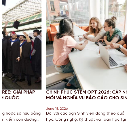
P
CHINH PHỤC STEM OPT 2026: CẬP NHẬT QUY ĐỊNH
MỚI VÀ NGHĨA VỤ BÁO CÁO CHO SINH VIÊN MỸ
June 18, 2026
ằng
Đối với các bạn Sinh viên đang theo đuổi khối ngành Khoa
g
học, Công nghệ, Kỹ thuật và Toán học tại Mỹ, chương trình gi
hạn STEM OPT không chỉ là cơ hội để tích lũy kinh nghiệm mà