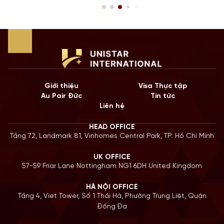
còn là “bước đệm” quan trọng cho lộ trình Định cư. Bước san
năm 2026, Chính […]
Giới thiệu
Visa Thực tập
Au Pair Đức
Tin tức
Liên hệ
HEAD OFFICE
Tầng 72, Landmark 81, Vinhomes Central Park, TP. Hồ Chí Minh
UK OFFICE
57-59 Friar Lane Nottingham NG1 6DH United Kingdom
HÀ NỘI OFFICE
Tầng 4, Viet Tower, Số 1 Thái Hà, Phường Trung Liệt, Quận
Đống Đa