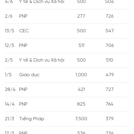
4/6
Y tế & Dịch vụ Xã hội
500
504
2/6
PNP
277
726
13/5
CEC
500
547
12/5
PNP
511
706
2/5
Y tế & Dịch vụ Xã hội
500
510
1/5
Giáo dục
1.000
479
28/4
PNP
421
727
14/4
PNP
825
764
21/3
Tiếng Pháp
7.500
379
17/3
PNP
536
736