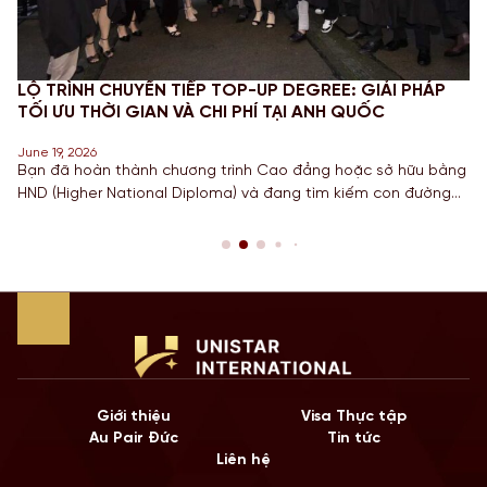
LỘ TRÌNH CHUYỂN TIẾP TOP-UP DEGREE: GIẢI PHÁP
TỐI ƯU THỜI GIAN VÀ CHI PHÍ TẠI ANH QUỐC
June 19, 2026
Bạn đã hoàn thành chương trình Cao đẳng hoặc sở hữu bằng
HND (Higher National Diploma) và đang tìm kiếm con đường
ngắn nhất để sở hữu tấm bằng Cử nhân danh giá từ một
Quốc gia có nền giáo dục hàng đầu? Lộ trình chuyển tiếp
Top-up degree tại Anh chính là câu trả […]
Giới thiệu
Visa Thực tập
Au Pair Đức
Tin tức
Liên hệ