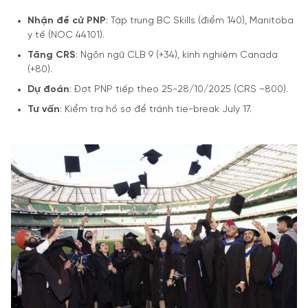
Nhận đề cử PNP
: Tập trung BC Skills (điểm 140), Manitoba
y tế (NOC 44101).
Tăng CRS
: Ngôn ngữ CLB 9 (+34), kinh nghiệm Canada
(+80).
Dự đoán
: Đợt PNP tiếp theo 25-28/10/2025 (CRS ~800).
Tư vấn
: Kiểm tra hồ sơ để tránh tie-break July 17.