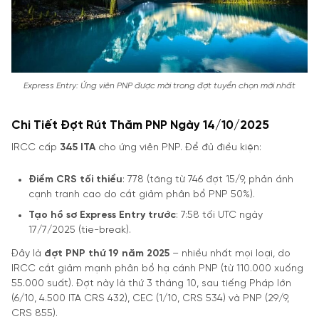
Express Entry: Ứng viên PNP được mời trong đợt tuyển chọn mới nhất
Chi Tiết Đợt Rút Thăm PNP Ngày 14/10/2025
IRCC cấp
345 ITA
cho ứng viên PNP. Để đủ điều kiện:
Điểm CRS tối thiểu
: 778 (tăng từ 746 đợt 15/9, phản ánh
cạnh tranh cao do cắt giảm phân bổ PNP 50%).
Tạo hồ sơ Express Entry trước
: 7:58 tối UTC ngày
17/7/2025 (tie-break).
Đây là
đợt PNP thứ 19 năm 2025
– nhiều nhất mọi loại, do
IRCC cắt giảm mạnh phân bổ hạ cánh PNP (từ 110.000 xuống
55.000 suất). Đợt này là thứ 3 tháng 10, sau tiếng Pháp lớn
(6/10, 4.500 ITA CRS 432), CEC (1/10, CRS 534) và PNP (29/9,
CRS 855).