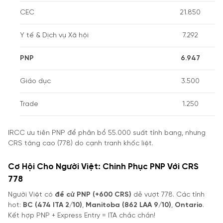
CEC
21.850
Y tế & Dịch vụ Xã hội
7.292
PNP
6.947
Giáo dục
3.500
Trade
1.250
IRCC ưu tiên PNP để phân bổ 55.000 suất tỉnh bang, nhưng
CRS tăng cao (778) do cạnh tranh khốc liệt.
Cơ Hội Cho Người Việt: Chinh Phục PNP Với CRS
778
Người Việt có
đề cử PNP (+600 CRS)
dễ vượt 778. Các tỉnh
hot:
BC (474 ITA 2/10)
,
Manitoba (862 LAA 9/10)
,
Ontario
.
Kết hợp PNP + Express Entry = ITA chắc chắn!