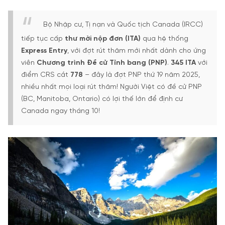
Bộ Nhập cư, Tị nạn và Quốc tịch Canada (IRCC)
tiếp tục cấp
thư mời nộp đơn (ITA)
qua hệ thống
Express Entry
, với đợt rút thăm mới nhất dành cho ứng
viên
Chương trình Đề cử Tỉnh bang (PNP)
.
345 ITA
với
điểm CRS cắt
778
– đây là đợt PNP thứ 19 năm 2025,
nhiều nhất mọi loại rút thăm! Người Việt có đề cử PNP
(BC, Manitoba, Ontario) có lợi thế lớn để định cư
Canada ngay tháng 10!