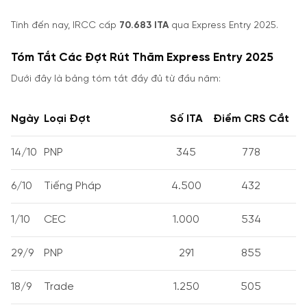
Tính đến nay, IRCC cấp
70.683 ITA
qua Express Entry 2025.
Tóm Tắt Các Đợt Rút Thăm Express Entry 2025
Dưới đây là bảng tóm tắt đầy đủ từ đầu năm:
Ngày
Loại Đợt
Số ITA
Điểm CRS Cắt
14/10
PNP
345
778
6/10
Tiếng Pháp
4.500
432
1/10
CEC
1.000
534
29/9
PNP
291
855
18/9
Trade
1.250
505