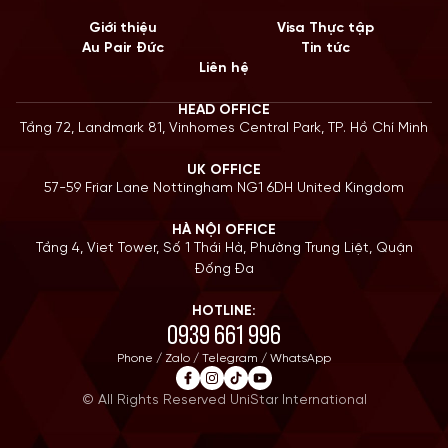
Giới thiệu
Visa Thực tập
Au Pair Đức
Tin tức
Liên hệ
HEAD OFFICE
Tầng 72, Landmark 81, Vinhomes Central Park, TP. Hồ Chí Minh
UK OFFICE
57-59 Friar Lane Nottingham NG1 6DH United Kingdom
HÀ NỘI OFFICE
Tầng 4, Viet Tower, Số 1 Thái Hà, Phường Trung Liệt, Quận
Đống Đa
HOTLINE:
0939 661 996
Phone / Zalo / Telegram / WhatsApp
© All Rights Reserved UniStar International