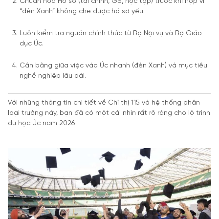
Chuẩn hóa Hồ sơ (tài chính, GS, học tập) trước khi nộp vì
“đèn Xanh” không che được hồ sơ yếu.
Luôn kiểm tra nguồn chính thức từ Bộ Nội vụ và Bộ Giáo
dục Úc.
Cân bằng giữa việc vào Úc nhanh (đèn Xanh) và mục tiêu
nghề nghiệp lâu dài.
Với những thông tin chi tiết về Chỉ thị 115 và hệ thống phân
loại trường này, bạn đã có một cái nhìn rất rõ ràng cho lộ trình
du học Úc năm 2026