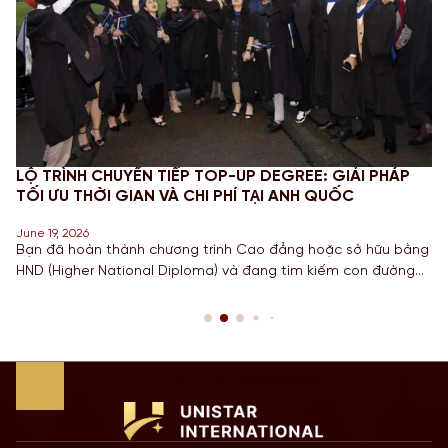
LỘ TRÌNH CHUYỂN TIẾP TOP-UP DEGREE: GIẢI PHÁP
TỐI ƯU THỜI GIAN VÀ CHI PHÍ TẠI ANH QUỐC
June 19, 2026
Bạn đã hoàn thành chương trình Cao đẳng hoặc sở hữu bằng
HND (Higher National Diploma) và đang tìm kiếm con đường
ngắn nhất để sở hữu tấm bằng Cử nhân danh giá từ một
Quốc gia có nền giáo dục hàng đầu? Lộ trình chuyển tiếp
Top-up degree tại Anh chính là câu trả […]