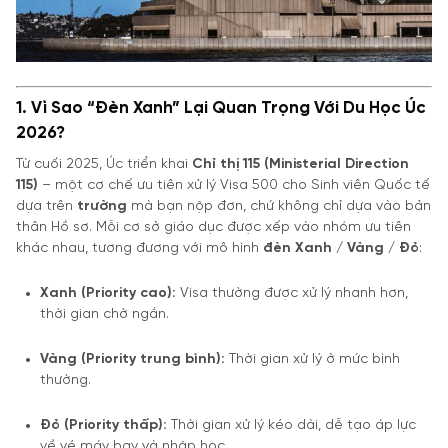
1. Vì Sao “Đèn Xanh” Lại Quan Trọng Với Du Học Úc
2026?
Từ cuối 2025, Úc triển khai
Chỉ thị 115 (Ministerial Direction
115)
– một cơ chế ưu tiên xử lý Visa 500 cho Sinh viên Quốc tế
dựa trên
trường
mà bạn nộp đơn, chứ không chỉ dựa vào bản
thân Hồ sơ. Mỗi cơ sở giáo dục được xếp vào nhóm ưu tiên
khác nhau, tương đương với mô hình
đèn Xanh / Vàng / Đỏ
:
Xanh (Priority cao):
Visa thường được xử lý nhanh hơn,
thời gian chờ ngắn.
Vàng (Priority trung bình):
Thời gian xử lý ở mức bình
thường.
Đỏ (Priority thấp):
Thời gian xử lý kéo dài, dễ tạo áp lực
về vé máy bay và nhập học.