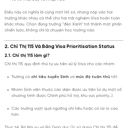
Điều này có nghĩa là cùng một Hồ sơ, nhưng nộp vào hai
trường khác nhau có thể cho hai trải nghiệm Visa hoàn toàn
khác nhau. Chọn đúng trường “đèn Xanh” trở thành một phần
chiến lược, không chỉ là chuyện học trường nào.
2. Chỉ Thị 115 Và Bảng Visa Prioritisation Status
2.1. Chỉ thị 115 làm gì?
Chỉ thị 115 quy định thứ tự ưu tiên xử lý Visa cho các nhóm:
Trường có
chỉ tiêu tuyển Sinh
và
mức độ tuân thủ
tốt.
Nhóm Sinh viên thuộc các diện được ưu tiên (ví dụ một số
chương trình được Chính phủ hỗ trợ, khu vực priority…).
Các trường vượt quá ngưỡng chỉ tiêu hoặc có rủi ro cao
hơn.
Thực tế, Bộ Nội vụ và Bộ Giáo dục Úc sử dụng Chỉ thị 115 để