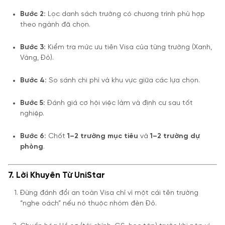
Bước 2:
Lọc danh sách trường có chương trình phù hợp
theo ngành đã chọn.
Bước 3:
Kiểm tra mức ưu tiên Visa của từng trường (Xanh,
Vàng, Đỏ).
Bước 4:
So sánh chi phí và khu vực giữa các lựa chọn.
Bước 5:
Đánh giá cơ hội việc làm và định cư sau tốt
nghiệp.
Bước 6:
Chốt
1–2 trường mục tiêu
và
1–2 trường dự
phòng
.
7. Lời Khuyên Từ UniStar
Đừng đánh đổi an toàn Visa chỉ vì một cái tên trường
“nghe oách” nếu nó thuộc nhóm đèn Đỏ.