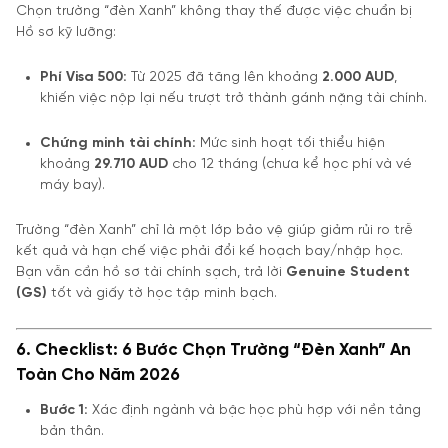
Chọn trường “đèn Xanh” không thay thế được việc chuẩn bị
Hồ sơ kỹ lưỡng:
Phí Visa 500:
Từ 2025 đã tăng lên khoảng
2.000 AUD
,
khiến việc nộp lại nếu trượt trở thành gánh nặng tài chính.
Chứng minh tài chính:
Mức sinh hoạt tối thiểu hiện
khoảng
29.710 AUD
cho 12 tháng (chưa kể học phí và vé
máy bay).
Trường “đèn Xanh” chỉ là một lớp bảo vệ giúp giảm rủi ro trễ
kết quả và hạn chế việc phải đổi kế hoạch bay/nhập học.
Bạn vẫn cần hồ sơ tài chính sạch, trả lời
Genuine Student
(GS)
tốt và giấy tờ học tập minh bạch.
6. Checklist: 6 Bước Chọn Trường “Đèn Xanh” An
Toàn Cho Năm 2026
Bước 1:
Xác định ngành và bậc học phù hợp với nền tảng
bản thân.