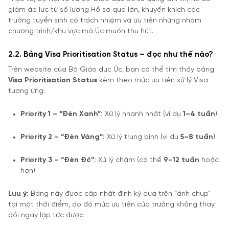
giảm áp lực từ số lượng Hồ sơ quá lớn, khuyến khích các
trường tuyển sinh có trách nhiệm và ưu tiên những nhóm
chương trình/khu vực mà Úc muốn thu hút.
2.2. Bảng Visa Prioritisation Status – đọc như thế nào?
Trên website của Bộ Giáo dục Úc, bạn có thể tìm thấy bảng
Visa Prioritisation Status
kèm theo mức ưu tiên xử lý Visa
tương ứng:
Priority 1 – “Đèn Xanh”:
Xử lý nhanh nhất (ví dụ
1–4 tuần
).
Priority 2 – “Đèn Vàng”:
Xử lý trung bình (ví dụ
5–8 tuần
).
Priority 3 – “Đèn Đỏ”:
Xử lý chậm (có thể
9–12 tuần
hoặc
hơn).
Lưu ý:
Bảng này được cập nhật định kỳ dựa trên “ảnh chụp”
tại một thời điểm, do đó mức ưu tiên của trường không thay
đổi ngay lập tức được.