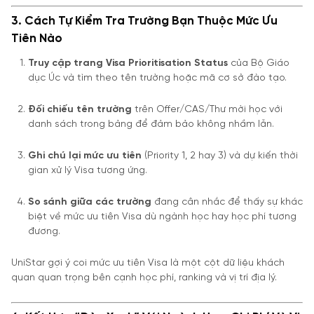
3. Cách Tự Kiểm Tra Trường Bạn Thuộc Mức Ưu
Tiên Nào
Truy cập trang Visa Prioritisation Status
của Bộ Giáo
dục Úc và tìm theo tên trường hoặc mã cơ sở đào tạo.
Đối chiếu tên trường
trên Offer/CAS/Thư mời học với
danh sách trong bảng để đảm bảo không nhầm lẫn.
Ghi chú lại mức ưu tiên
(Priority 1, 2 hay 3) và dự kiến thời
gian xử lý Visa tương ứng.
So sánh giữa các trường
đang cân nhắc để thấy sự khác
biệt về mức ưu tiên Visa dù ngành học hay học phí tương
đương.
UniStar gợi ý coi mức ưu tiên Visa là một cột dữ liệu khách
quan quan trọng bên cạnh học phí, ranking và vị trí địa lý.