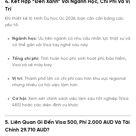
4. Kết Hợp “Đèn Xanh” Với Ngành Học, Chi Phí Và Vị
Trí
Khi thiết kế lộ trình Du học Úc 2026, bạn cần cân bằng các
yếu tố:
Ngành học:
Ưu tiên ngành có nhu cầu nhân lực thật sự và
có thể gắn với Visa tay nghề sau này.
Tổng chi phí:
Tính toán học phí, sinh hoạt phí, bảo hiểm,
Visa và vé máy bay.
Vị trí:
Thành phố lớn có chi phí cao hơn khu vực regional
nhưng nhiều cơ hội việc làm hơn.
Cơ hội:
Xem xét chính sách việc làm sau tốt nghiệp (Visa
485) hoặc các diện định cư khác.
5. Liên Quan Gì Đến Visa 500, Phí 2.000 AUD Và Tài
Chính 29.710 AUD?