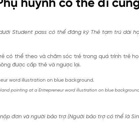
Phụ huynh có thể đi cùn
ới Student pass có thể đăng ký Thẻ tạm trú dài hạn (
rẻ có thể theo và chăm sóc trẻ trong quá trình trẻ h
hông được cấp thẻ và ngược lại.
Hand pointing at a Entrepreneur word illustration on blue background
 nộp đơn và người bảo trợ (Người bảo trợ có thể là Si