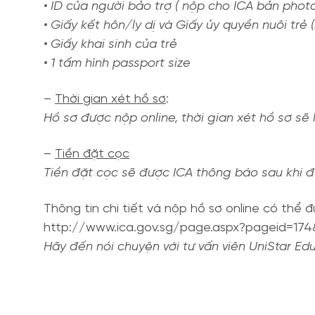
• ID của người bảo trợ ( nộp cho ICA bản phot
• Giấy kết hôn/ly dị và Giấy ủy quyền nuôi trẻ (
• Giấy khai sinh của trẻ
• 1 tấm hình passport size
–
Thời gian xét hồ sơ
:
Hồ sơ được nộp online, thời gian xét hồ sơ sẽ 
–
Tiền đặt cọc
Tiền đặt cọc sẽ được ICA thông báo sau khi 
Thông tin chi tiết và nộp hồ sơ online có thể
http://www.ica.gov.sg/page.aspx?pageid=174
Hãy đến nói chuyện với tư vấn viên UniStar E