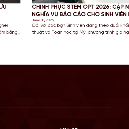
 VÀ
PROFESSIONAL YEAR (PY) LÀ GÌ? T
VÀNG ĐỂ CỘNG ĐIỂM ĐỊNH CƯ ÚC 
June 16, 2026
nghệ, Kỹ
Trong bối cảnh cuộc đua giành tấm thẻ thườn
 cơ hội
nên khốc liệt vào năm 2026, các bạn Sinh vi
Định cư.
(IT), Kỹ thuật (Engineering) và Kế toán đang t
điểm số trên thang điểm di trú. […]