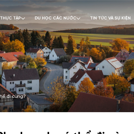
 THỰC TẬP
DU HỌC CÁC NƯỚC
TIN TỨC VÀ SỰ KIỆN
hể đi cùng?