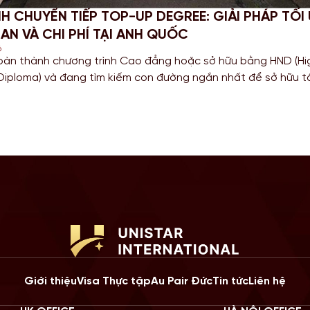
PHỤC STEM OPT 2026: CẬP NHẬT QUY ĐỊNH MỚI
VỤ BÁO CÁO CHO SINH VIÊN MỸ
6
các bạn Sinh viên đang theo đuổi khối ngành Khoa học, Công 
Toán học tại Mỹ, chương trình gia hạn STEM OPT không chỉ là
ũy kinh nghiệm mà còn là “bước đệm” quan trọng cho lộ trình 
g năm 2026, Chính […]
Giới thiệu
Visa Thực tập
Au Pair Đức
Tin tức
Liên hệ