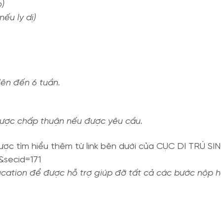
o)
nếu ly dị)
lên đến 6 tuần.
được chấp thuận nếu được yêu cầu.
 được tìm hiểu thêm từ link bên dưới của CỤC DI TRÚ 
&secid=171
ducation để được hỗ trợ giúp đỡ tất cả các bước nộp 