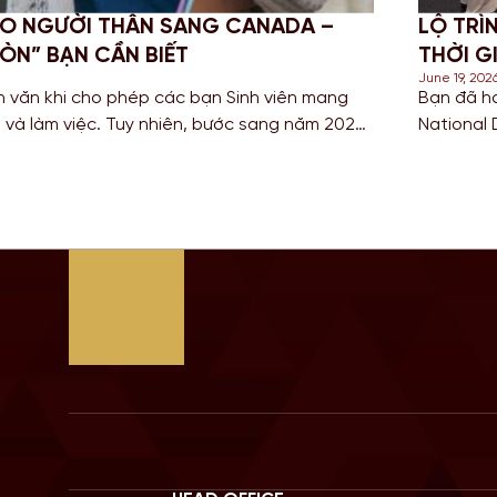
-UP DEGREE: GIẢI PHÁP TỐI ƯU
CHINH 
 ANH QUỐC
NGHĨA 
June 18, 202
Cao đẳng hoặc sở hữu bằng HND (Higher
Đối với 
iếm con đường ngắn nhất để sở hữu tấm bằng
thuật và 
a có nền giáo dục hàng đầu? Lộ trình chuyển
để tích l
à câu trả […]
Bước san