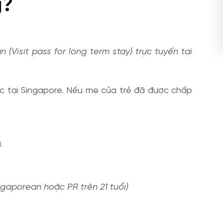
g?
Visit pass for long term stay) trực tuyến tại
ọc tại Singapore. Nếu mẹ của trẻ đã được chấp
.
ngaporean hoặc PR trên 21 tuổi)