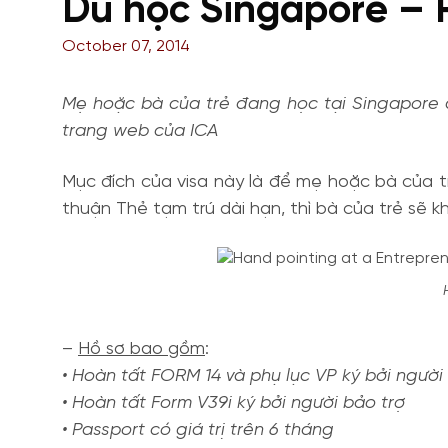
Du học Singapore – 
October 07, 2014
Mẹ hoặc bà của trẻ đang học tại Singapore dư
trang web của ICA
Mục đích của visa này là để mẹ hoặc bà của t
thuận Thẻ tạm trú dài hạn, thì bà của trẻ sẽ k
–
Hồ sơ bao gồm
:
• Hoàn tất FORM 14 và phụ lục VP ký bởi người
• Hoàn tất Form V39i ký bởi người bảo trợ
• Passport có giá trị trên 6 tháng