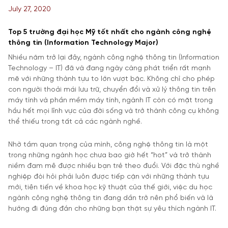
July 27, 2020
Top 5 trường đại học Mỹ tốt nhất cho ngành công nghệ
thông tin (Information Technology Major)
Nhiều năm trở lại đây, ngành công nghệ thông tin (Information
Technology – IT) đã và đang ngày càng phát triển rất mạnh
mẽ với những thành tựu to lớn vượt bậc. Không chỉ cho phép
con người thoải mái lưu trữ, chuyển đổi và xử lý thông tin trên
máy tính và phần mềm máy tính, ngành IT còn có mặt trong
hầu hết mọi lĩnh vực của đời sống và trở thành công cụ không
thể thiếu trong tất cả các ngành nghề.
Nhờ tầm quan trọng của mình, công nghệ thông tin là một
trong những ngành học chưa bao giờ hết “hot” và trở thành
niềm đam mê được nhiều bạn trẻ theo đuổi. Với đặc thù nghề
nghiệp đòi hỏi phải luôn được tiếp cận với những thành tựu
mới, tiên tiến về khoa học kỹ thuật của thế giới, việc du học
ngành công nghệ thông tin đang dần trở nên phổ biến và là
hướng đi đúng đắn cho những bạn thật sự yêu thích ngành IT.