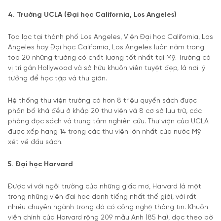
4. Trường UCLA (Đại học California, Los Angeles)
Tọa lạc tại thành phố Los Angeles, Viện Đại học California, Los
Angeles hay Đại học California, Los Angeles luôn nằm trong
top 20 những trường có chất lượng tốt nhất tại Mỹ. Trường có
vị trí gần Hollywood và sở hữu khuôn viên tuyệt đẹp, là nơi lý
tưởng để học tập và thư giãn.
Hệ thống thư viện trường có hơn 8 triệu quyển sách được
phân bố khá đều ở khắp 20 thư viện và 8 cơ sở lưu trữ, các
phòng đọc sách và trung tâm nghiên cứu. Thư viện của UCLA
được xếp hạng 14 trong các thư viện lớn nhất của nước Mỹ
xét về đầu sách.
5. Đại học Harvard
Được ví với ngôi trường của những giấc mơ, Harvard là một
trong những viện đại học danh tiếng nhất thế giới, với rất
nhiều chuyên ngành trong đó có công nghệ thông tin. Khuôn
viên chính của Harvard rộng 209 mẫu Anh (85 ha), dọc theo bờ