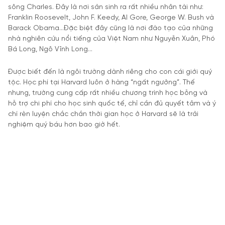
sông Charles. Đây là nơi sản sinh ra rất nhiều nhân tài như:
Franklin Roosevelt, John F. Keedy, Al Gore, George W. Bush và
Barack Obama…Đặc biệt đây cũng là nơi đào tạo của những
nhà nghiên cứu nổi tiếng của Việt Nam như Nguyễn Xuân, Phó
Bá Long, Ngô Vĩnh Long…
Được biết đến là ngôi trường dành riêng cho con cái giới quý
tộc. Học phí tại Harvard luôn ở hàng “ngất ngưởng”. Thế
nhưng, trường cung cấp rất nhiều chương trình học bỗng và
hỗ trợ chi phí cho học sinh quốc tế, chỉ cần đủ quyết tâm và ý
chí rèn luyện chắc chắn thời gian học ở Harvard sẽ là trải
nghiệm quý báu hơn bao giờ hết.