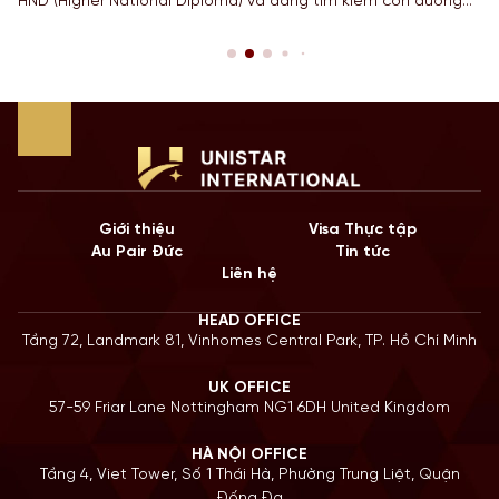
HND (Higher National Diploma) và đang tìm kiếm con đường
ngắn nhất để sở hữu tấm bằng Cử nhân danh giá từ một
Quốc gia có nền giáo dục hàng đầu? Lộ trình chuyển tiếp
Top-up degree tại Anh chính là câu trả […]
Giới thiệu
Visa Thực tập
Au Pair Đức
Tin tức
Liên hệ
HEAD OFFICE
Tầng 72, Landmark 81, Vinhomes Central Park, TP. Hồ Chí Minh
UK OFFICE
57-59 Friar Lane Nottingham NG1 6DH United Kingdom
HÀ NỘI OFFICE
Tầng 4, Viet Tower, Số 1 Thái Hà, Phường Trung Liệt, Quận
Đống Đa