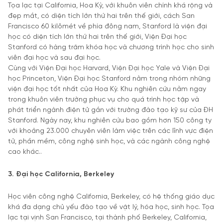
Tọa lạc tại California, Hoa Kỳ, với khuôn viên chính khá rộng và
đẹp mắt, có diện tích lớn thứ hai trên thế giới, cách San
Francisco 60 kilômét về phía đông nam, Stanford là viện đại
học có diện tích lớn thứ hai trên thế giới, Viện Đại học
Stanford có hàng trăm khóa học và chương trình học cho sinh
viên đại học và sau đại học.
Cùng với Viện Đại học Harvard, Viện Đại học Yale và Viện Đại
học Princeton, Viện Đại học Stanford nằm trong nhóm những
viện đại học tốt nhất của Hoa Kỳ. Khu nghiên cứu nằm ngay
trong khuôn viên trường phục vụ cho quá trình học tập và
phát triển ngành điện tử gắn với trường đào tạo kỹ sư của ĐH
Stanford. Ngày nay, khu nghiên cứu bao gồm hơn 150 công ty
với khoảng 23.000 chuyên viên làm việc trên các lĩnh vực điện
tử, phần mềm, công nghệ sinh học, và các ngành công nghệ
cao khác..
3. Đại học California, Berkeley
Học viên công nghệ California, Berkeley, có hệ thống giáo dục
khá đa dạng chủ yếu đào tạo về vật lý, hóa học, sinh học. Tọa
lạc tại vịnh San Francisco, tại thành phố Berkeley, California,