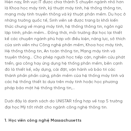
Hiện nay, lĩnh vực IT được chia thành 5 chuyên ngành nhỏ hơn
là Khoa học máy tính, kỹ thuật máy tính, hệ thống thông tin,
mạng máy tính truyền thông và kỹ thuật phần mềm. Du học ở
những trường quốc tế, Sinh viên sẽ được trang bị khối kiến
thức chung về mạng máy tính, hệ thống thông tin, ngôn ngữ
lập trình, phần mềm… Đồng thời, mỗi trường đại học lại thiết
kế các chuyên ngành phù hợp với điều kiện, năng lực, sở thích
của sinh viên như Công nghệ phần mềm, Khoa học máy tính,
Hệ thống thông tin, An toàn thông tin, Mạng máy tính và
truyền thông… Cho phép người học tiếp cận, nghiên cứu phát
triển, gia công hay ứng dụng hệ thống phần mềm, bên cạnh
đó là thiết kế, xây dựng, cài đặt, vận hành và bảo trì các
thành phần phần cứng, phần mềm của hệ thống máy tính và
các hệ thống thiết bị dựa trên máy tính hoặc học phương
pháp bảo mật hệ thống thông tin,…
Dưới đây là danh sách do UNISTAR tổng hợp về top 5 trường
đại học Mỹ tốt nhất cho ngành công nghệ thông tin.
1. Học viên công nghệ Massachusetts