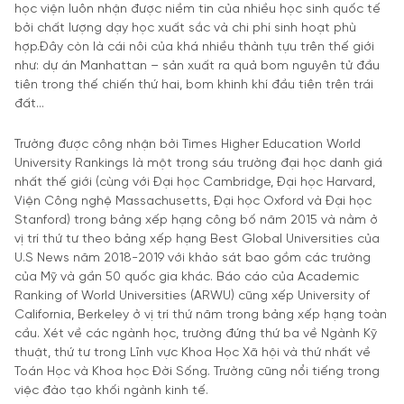
học viện luôn nhận được niềm tin của nhiều học sinh quốc tế
bởi chất lượng dạy học xuất sắc và chi phí sinh hoạt phù
hợp.Đây còn là cái nôi của khá nhiều thành tựu trên thế giới
như: dự án Manhattan – sản xuất ra quả bom nguyên tử đầu
tiên trong thế chiến thứ hai, bom khinh khí đầu tiên trên trái
đất…
Trường được công nhận bởi Times Higher Education World
University Rankings là một trong sáu trường đại học danh giá
nhất thế giới (cùng với Đại học Cambridge, Đại học Harvard,
Viện Công nghệ Massachusetts, Đại học Oxford và Đại học
Stanford) trong bảng xếp hạng công bố năm 2015 và nằm ở
vị trí thứ tư theo bảng xếp hạng Best Global Universities của
U.S News năm 2018-2019 với khảo sát bao gồm các trường
của Mỹ và gần 50 quốc gia khác. Báo cáo của Academic
Ranking of World Universities (ARWU) cũng xếp University of
California, Berkeley ở vị trí thứ năm trong bảng xếp hạng toàn
cầu. Xét về các ngành học, trường đứng thứ ba về Ngành Kỹ
thuật, thứ tư trong Lĩnh vực Khoa Học Xã hội và thứ nhất về
Toán Học và Khoa học Đời Sống. Trường cũng nổi tiếng trong
việc đào tạo khối ngành kinh tế.