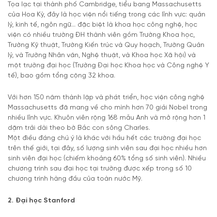
Tọa lạc tại thành phố Cambridge, tiểu bang Massachusetts
của Hoa Kỳ, đây là học viện nổi tiếng trong các lĩnh vực: quản
lý, kinh tế, ngôn ngữ… đặc biệt là khoa học công nghệ, học
viện có nhiều trường ĐH thành viên gồm Trường Khoa học,
Trường Kỹ thuật, Trường Kiến trúc và Quy hoạch, Trường Quản
lý, và Trường Nhân văn, Nghệ thuật, và Khoa học Xã hội) và
một trường đại học (Trường Đại học Khoa học và Công nghệ Y
tế), bao gồm tổng cộng 32 khoa.
Với hơn 150 năm thành lập và phát triển, học viện công nghệ
Massachusetts đã mang về cho mình hơn 70 giải Nobel trong
nhiều lĩnh vực. Khuôn viên rộng 168 mẫu Anh và mở rộng hơn 1
dặm trải dài theo bờ Bắc con sông Charles.
Một điều đáng chú ý là khác với hầu hết các trường đại học
trên thế giới, tại đây, số lượng sinh viên sau đại học nhiều hơn
sinh viên đại học (chiếm khoảng 60% tổng số sinh viên). Nhiều
chương trình sau đại học tại trường được xếp trong số 10
chương trình hàng đầu của toàn nước Mỹ.
2. Đại học Stanford