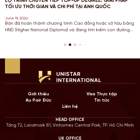
LỘ TRÌNH CHUYỂN TIẾP TOP-UP DEGREE: GIẢI PHÁP
TỐI ƯU THỜI GIAN VÀ CHI PHÍ TẠI ANH QUỐC
June 19, 2026
Bạn đã hoàn thành chương trình Cao đẳng hoặc sở hữu bằng
HND (Higher National Diploma) và đang tìm kiếm con đường
ngắn nhất để sở hữu tấm bằng Cử nhân danh giá từ một
Quốc gia có nền giáo dục hàng đầu? Lộ trình chuyển tiếp
Top-up degree tại Anh chính là câu trả […]
Giới thiệu
Visa Thực tập
Au Pair Đức
Tin tức
Liên hệ
HEAD OFFICE
Tầng 72, Landmark 81, Vinhomes Central Park, TP. Hồ Chí Minh
UK OFFICE