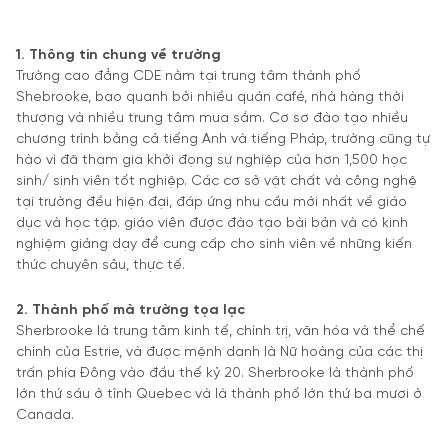
1. Thông tin chung về trường
Trường cao đẳng CDE nằm tại trung tâm thành phố
Shebrooke, bao quanh bởi nhiều quán café, nhà hàng thời
thượng và nhiều trung tâm mua sắm. Cơ sơ đào tạo nhiều
chương trình bằng cả tiếng Anh và tiếng Pháp, trường cũng tự
hào vì đã tham gia khởi đọng sự nghiệp của hơn 1,500 học
sinh/ sinh viên tốt nghiệp. Các cơ sở vật chất và công nghệ
tại trường đều hiện đại, đáp ứng nhu cầu mới nhất về giáo
dục và học tập. giáo viên được đào tạo bài bản và có kinh
nghiệm giảng dạy để cung cấp cho sinh viên về những kiến
thức chuyên sâu, thực tế.
2. Thành phố mà trường tọa lạc
Sherbrooke là trung tâm kinh tế, chính trị, văn hóa và thể chế
chính của Estrie, và được mệnh danh là Nữ hoàng của các thị
trấn phía Đông vào đầu thế kỷ 20. Sherbrooke là thành phố
lớn thứ sáu ở tỉnh Quebec và là thành phố lớn thứ ba mươi ở
Canada.