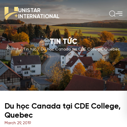
UNISTAR
INTERNATIONAL
TIN TỨC
Home
Tin tức
Du học Canada tại CDE College, Quebec
Du học Canada tại CDE College,
Quebec
March 29, 2019