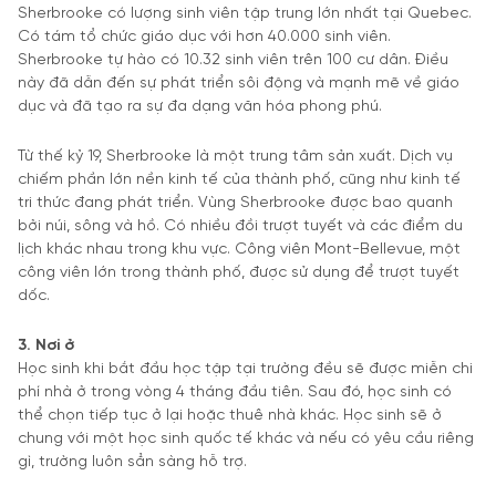
Sherbrooke có lượng sinh viên tập trung lớn nhất tại Quebec.
Có tám tổ chức giáo dục với hơn 40.000 sinh viên.
Sherbrooke tự hào có 10.32 sinh viên trên 100 cư dân. Điều
này đã dẫn đến sự phát triển sôi động và mạnh mẽ về giáo
dục và đã tạo ra sự đa dạng văn hóa phong phú.
Từ thế kỷ 19, Sherbrooke là một trung tâm sản xuất. Dịch vụ
chiếm phần lớn nền kinh tế của thành phố, cũng như kinh tế
tri thức đang phát triển. Vùng Sherbrooke được bao quanh
bởi núi, sông và hồ. Có nhiều đồi trượt tuyết và các điểm du
lịch khác nhau trong khu vực. Công viên Mont-Bellevue, một
công viên lớn trong thành phố, được sử dụng để trượt tuyết
dốc.
3. Nơi ở
Học sinh khi bắt đầu học tập tại trường đều sẽ được miễn chi
phí nhà ở trong vòng 4 tháng đầu tiên. Sau đó, học sinh có
thể chọn tiếp tục ở lại hoặc thuê nhà khác. Học sinh sẽ ở
chung với một học sinh quốc tế khác và nếu có yêu cầu riêng
gì, trường luôn sẳn sàng hỗ trợ.