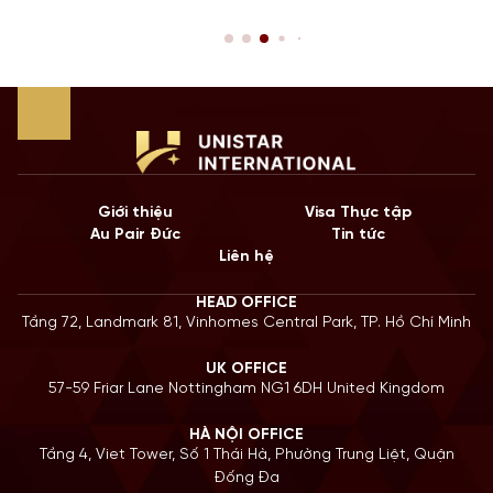
 từ một
hạn STEM OPT không chỉ là cơ hội để tích lũy kinh n
yển tiếp
còn là “bước đệm” quan trọng cho lộ trình Định cư. 
năm 2026, Chính […]
Giới thiệu
Visa Thực tập
Au Pair Đức
Tin tức
Liên hệ
HEAD OFFICE
Tầng 72, Landmark 81, Vinhomes Central Park, TP. Hồ Chí Minh
UK OFFICE
57-59 Friar Lane Nottingham NG1 6DH United Kingdom
HÀ NỘI OFFICE
Tầng 4, Viet Tower, Số 1 Thái Hà, Phường Trung Liệt, Quận
Đống Đa