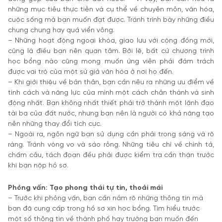
những mục tiêu thực tiễn và cụ thể về chuyên môn, văn hóa,
cuộc sống mà bạn muốn đạt được. Tránh trình bày những điều
chung chung hay quá viển vông.
– Những hoạt động ngoại khóa, giao lưu với cộng đồng mới,
cũng là điều bạn nên quan tâm. Bởi lẽ, bất cứ chương trình
học bổng nào cũng mong muốn ứng viên phải đảm trách
được vai trò của một sứ giả văn hóa ở nơi họ đến.
– Khi giới thiệu về bản thân, bạn cần nêu ra những ưu điểm về
tính cách và năng lực của mình một cách chân thành và sinh
động nhất. Bạn không nhất thiết phải trở thành một lãnh đạo
tài ba của đất nước, nhưng bạn nên là người có khả năng tạo
nên những thay đổi tích cực.
– Ngoài ra, ngôn ngữ bạn sử dụng cần phải trong sáng và rõ
ràng. Tránh vòng vo và sáo rỗng. Những tiêu chí về chính tả,
chấm câu, tách đoạn đều phải được kiểm tra cẩn thận trước
khi bạn nộp hồ sơ.
Phỏng vấn: Tạo phong thái tự tin, thoải mái
– Trước khi phỏng vấn, bạn cần nắm rõ những thông tin mà
bạn đã cung cấp trong hồ sơ xin học bổng. Tìm hiểu trước
một số thông tin về thành phố hay trường bạn muốn đến