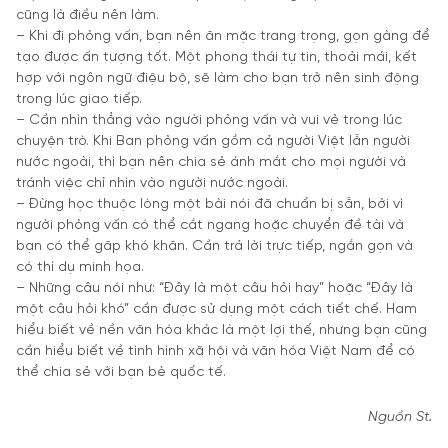
cũng là điều nên làm.
– Khi đi phỏng vấn, bạn nên ăn mặc trang trọng, gọn gàng để
tạo được ấn tượng tốt. Một phong thái tự tin, thoải mái, kết
hợp với ngôn ngữ điệu bộ, sẽ làm cho bạn trở nên sinh động
trong lúc giao tiếp.
– Cần nhìn thẳng vào người phỏng vấn và vui vẻ trong lúc
chuyện trò. Khi Ban phỏng vấn gồm cả người Việt lẫn người
nước ngoài, thì bạn nên chia sẻ ánh mắt cho mọi người và
tránh việc chỉ nhìn vào người nước ngoài.
– Đừng học thuộc lòng một bài nói đã chuẩn bị sẵn, bởi vì
người phỏng vấn có thể cắt ngang hoặc chuyển đề tài và
bạn có thể găp khó khăn. Cần trả lời trực tiếp, ngắn gọn và
có thí dụ minh họa.
– Những câu nói như: “Đây là một câu hỏi hay” hoặc “Đây là
một câu hỏi khó” cần được sử dụng một cách tiết chế. Ham
hiểu biết về nền văn hóa khác là một lợi thế, nhưng bạn cũng
cần hiểu biết về tình hình xã hội và văn hóa Việt Nam để có
thể chia sẻ với bạn bè quốc tế.
Nguồn St.