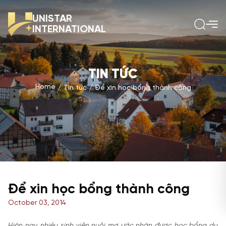
UNISTAR
INTERNATIONAL
TIN TỨC
Home
Tin tức
Để xin học bổng thành công
Để xin học bổng thành công
October 03, 2014
Hiện nay, nhiều sinh viên nuôi mơ ước nhận được học bổng du