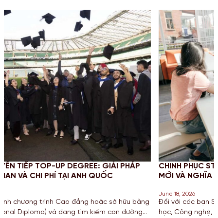
ẢI PHÁP
CHINH PHỤC STEM OPT 2026: CẬP NHẬT QUY 
C
MỚI VÀ NGHĨA VỤ BÁO CÁO CHO SINH VIÊN M
June 18, 2026
sở hữu bằng
Đối với các bạn Sinh viên đang theo đuổi khối ngàn
con đường
học, Công nghệ, Kỹ thuật và Toán học tại Mỹ, chương