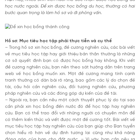
học nước ngoài. Để xin được học bổng du học, thường có hai
bước quan trọng là làm hồ sơ và đi phỏng vấn.
Hồ sơ: Mục tiêu học tập phải thực tiễn và cụ thể
– Trong hồ sơ xin học bổng, đề cương nghiên cứu, các bài viết
về mục tiêu học tập hay giới thiệu bản thân thường là những
cơ sở quyết định bạn có được học bổng hay không. Khi viết
đề cương nghiên cứu, bạn nên theo sát hướng dẫn trên trang
web về học bổng muốn xin. Một đề cương mang tính cạnh
tranh thường có dàn bài rõ ràng, bao gồm các lý do chọn đề
tài, câu hỏi cần nghiên cứu, đối tượng nghiên cứu, phương
pháp nghiên cứu và các đóng góp dự kiến của đề tài.
– Ngoài ra, bạn cần nêu một cách thuyết phục lý do tại sao
cần phải xin học bổng đến nước đó để học tập hay nghiên
cứu. Bạn có thể trao đổi với những người có chuyên môn để
có thêm kiến thức và viết được một đề cương tốt. Bài viết về
mục tiêu học tập hay nghiên cứu của bạn giúp cho Ban tuyển
chọn hiểu rõ hơn về dự định tương lai cũng như khả năng
đóng góp của bạn cho đất nước. – Vì vậy, bạn cần nêu ra