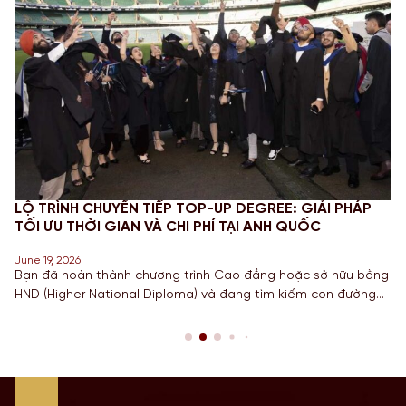
LỘ TRÌNH CHUYỂN TIẾP TOP-UP DEGREE: GIẢI PHÁP
TỐI ƯU THỜI GIAN VÀ CHI PHÍ TẠI ANH QUỐC
June 19, 2026
Bạn đã hoàn thành chương trình Cao đẳng hoặc sở hữu bằng
HND (Higher National Diploma) và đang tìm kiếm con đường
ngắn nhất để sở hữu tấm bằng Cử nhân danh giá từ một
Quốc gia có nền giáo dục hàng đầu? Lộ trình chuyển tiếp
Top-up degree tại Anh chính là câu trả […]