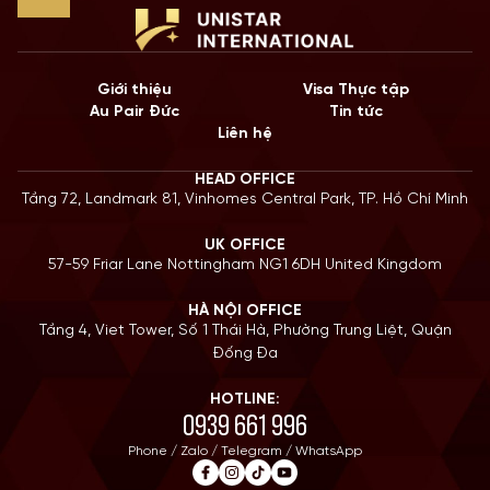
Giới thiệu
Visa Thực tập
Au Pair Đức
Tin tức
Liên hệ
HEAD OFFICE
Tầng 72, Landmark 81, Vinhomes Central Park, TP. Hồ Chí Minh
UK OFFICE
57-59 Friar Lane Nottingham NG1 6DH United Kingdom
HÀ NỘI OFFICE
Tầng 4, Viet Tower, Số 1 Thái Hà, Phường Trung Liệt, Quận
Đống Đa
HOTLINE:
0939 661 996
Phone / Zalo / Telegram / WhatsApp