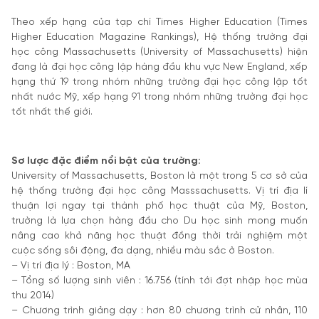
Theo xếp hạng của tạp chí Times Higher Education (Times
Higher Education Magazine Rankings), Hệ thống trường đại
học công Massachusetts (University of Massachusetts) hiện
đang là đại học công lập hàng đầu khu vực New England, xếp
hạng thứ 19 trong nhóm những trường đại học công lập tốt
nhất nước Mỹ, xếp hạng 91 trong nhóm những trường đại học
tốt nhất thế giới.
Sơ lược đặc điểm nổi bật của trường:
University of Massachusetts, Boston là một trong 5 cơ sở của
hệ thống trường đại học công Masssachusetts. Vị trí địa lí
thuận lợi ngay tại thành phố học thuật của Mỹ, Boston,
trường là lựa chọn hàng đầu cho Du học sinh mong muốn
nâng cao khả năng học thuật đồng thời trải nghiệm một
cuộc sống sôi động, đa dạng, nhiều màu sắc ở Boston.
– Vị trí địa lý : Boston, MA
– Tổng số lượng sinh viên : 16.756 (tính tới đợt nhập học mùa
thu 2014)
– Chương trình giảng dạy : hơn 80 chương trình cử nhân, 110