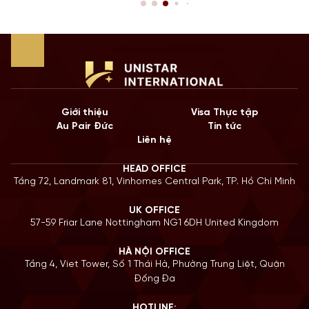
 tiếp
còn là “bước đệm” quan trọng cho lộ trình Định cư. Bư
năm 2026, Chính […]
Giới thiệu
Visa Thực tập
Au Pair Đức
Tin tức
Liên hệ
HEAD OFFICE
Tầng 72, Landmark 81, Vinhomes Central Park, TP. Hồ Chí Minh
UK OFFICE
57-59 Friar Lane Nottingham NG1 6DH United Kingdom
HÀ NỘI OFFICE
Tầng 4, Viet Tower, Số 1 Thái Hà, Phường Trung Liệt, Quận
Đống Đa
HOTLINE: