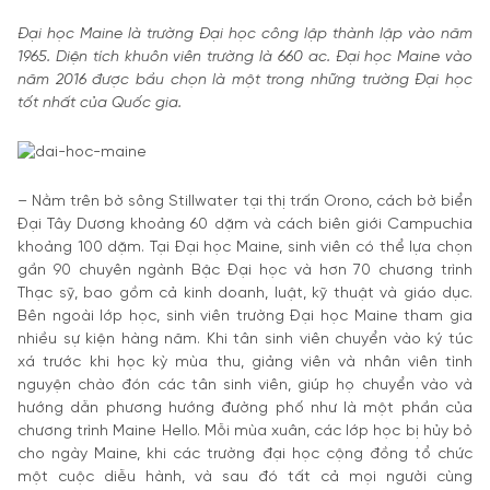
Đại học Maine là trường Đại học công lập thành lập vào năm
1965. Diện tích khuôn viên trường là 660 ac. Đại học Maine vào
năm 2016 được bầu chọn là một trong những trường Đại học
tốt nhất của Quốc gia.
– Nằm trên bờ sông Stillwater tại thị trấn Orono, cách bờ biển
Đại Tây Dương khoảng 60 dặm và cách biên giới Campuchia
khoảng 100 dặm. Tại Đại học Maine, sinh viên có thể lựa chọn
gần 90 chuyên ngành Bậc Đại học và hơn 70 chương trình
Thạc sỹ, bao gồm cả kinh doanh, luật, kỹ thuật và giáo dục.
Bên ngoài lớp học, sinh viên trường Đại học Maine tham gia
nhiều sự kiện hàng năm. Khi tân sinh viên chuyển vào ký túc
xá trước khi học kỳ mùa thu, giảng viên và nhân viên tình
nguyện chào đón các tân sinh viên, giúp họ chuyển vào và
hướng dẫn phương hướng đường phố như là một phần của
chương trình Maine Hello. Mỗi mùa xuân, các lớp học bị hủy bỏ
cho ngày Maine, khi các trường đại học cộng đồng tổ chức
một cuộc diễu hành, và sau đó tất cả mọi người cùng