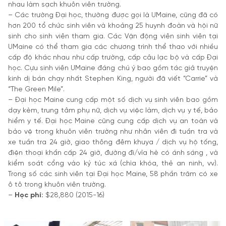
nhau làm sạch khuôn viên trường.
– Các trường Đại học, thường được gọi là UMaine, cũng đã có
hơn 200 tổ chức sinh viên và khoảng 25 huynh đoàn và hội nữ
sinh cho sinh viên tham gia. Các Vận động viên sinh viên tại
UMaine có thể tham gia các chương trình thể thao với nhiều
cấp độ khác nhau như cấp trường, cấp câu lạc bộ và cấp Đại
học. Cựu sinh viên UMaine đáng chú ý bao gồm tác giả truyện
kinh dị bán chạy nhất Stephen King, người đã viết “Carrie” và
“The Green Mile”.
– Đại học Maine cung cấp một số dịch vụ sinh viên bao gồm
dạy kèm, trung tâm phụ nữ, dịch vụ việc làm, dịch vụ y tế, bảo
hiểm y tế. Đại học Maine cũng cung cấp dịch vụ an toàn và
bảo vệ trong khuôn viên trường như nhân viên đi tuần tra và
xe tuần tra 24 giờ, giao thông đêm khuya / dịch vụ hộ tống,
điện thoại khẩn cấp 24 giờ, đường đi/vỉa hè có ánh sáng , và
kiểm soát cổng vào ký túc xá (chìa khóa, thẻ an ninh, vv).
Trong số các sinh viên tại Đại học Maine, 58 phần trăm có xe
ô tô trong khuôn viên trường.
–
Học phí:
$28,880 (2015-16)