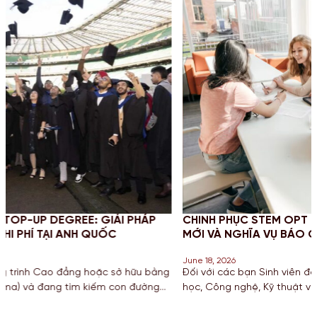
 PHÁP
CHINH PHỤC STEM OPT 2026: CẬP NHẬT QUY ĐỊ
MỚI VÀ NGHĨA VỤ BÁO CÁO CHO SINH VIÊN MỸ
June 18, 2026
 hữu bằng
Đối với các bạn Sinh viên đang theo đuổi khối ngành 
n đường
học, Công nghệ, Kỹ thuật và Toán học tại Mỹ, chương tr
ừ một
hạn STEM OPT không chỉ là cơ hội để tích lũy kinh ngh