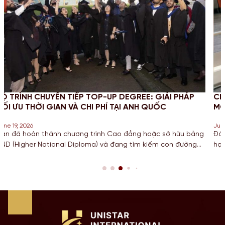
REE: GIẢI PHÁP
CHINH PHỤC STEM OPT 2026: CẬP NH
ANH QUỐC
MỚI VÀ NGHĨA VỤ BÁO CÁO CHO SINH
June 18, 2026
ẳng hoặc sở hữu bằng
Đối với các bạn Sinh viên đang theo đuổi 
tìm kiếm con đường
học, Công nghệ, Kỹ thuật và Toán học tại M
 danh giá từ một
hạn STEM OPT không chỉ là cơ hội để tích 
trình chuyển tiếp
còn là “bước đệm” quan trọng cho lộ trình 
…]
năm 2026, Chính […]