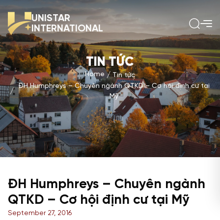
UNISTAR
INTERNATIONAL
TIN TỨC
Home
Tin tức
ĐH Humphreys – Chuyên ngành QTKD – Cơ hội định cư tại
Mỹ
ĐH Humphreys – Chuyên ngành
QTKD – Cơ hội định cư tại Mỹ
September 27, 2016