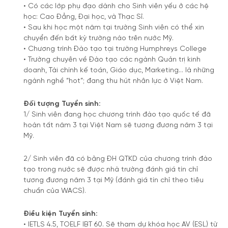
• Có các lớp phụ đạo dành cho Sinh viên yếu ở các hệ
học: Cao Đẳng, Đại học, và Thạc Sĩ.
• Sau khi học một năm tại trường Sinh viên có thể xin
chuyển đến bất kỳ trường nào trên nước Mỹ.
• Chương trình Đào tạo tại trường Humphreys College
• Trường chuyên về Đào tạo các ngành Quản trị kinh
doanh, Tài chính kế toán, Giáo dục, Marketing… là những
ngành nghề “hot”; đang thu hút nhân lực ở Việt Nam.
Đối tượng Tuyển sinh:
1/ Sinh viên đang học chương trình đào tạo quốc tế đã
hoàn tất năm 3 tại Việt Nam sẽ tương đương năm 3 tại
Mỹ.
2/ Sinh viên đã có bằng ĐH QTKD của chương trình đào
tạo trong nước sẽ được nhà trường đánh giá tín chỉ
tương đương năm 3 tại Mỹ (đánh giá tín chỉ theo tiêu
chuẩn của WACS).
Điều kiện Tuyển sinh:
• IETLS 4.5, TOELF IBT 60. Sẽ tham dự khóa học AV (ESL) từ