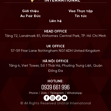
Giới thiệu
Visa Thực tập
Au Pair Đức
Tin tức
Liên hệ
HEAD OFFICE
Tầng 72, Landmark 81, Vinhomes Central Park, TP. Hồ Chí Minh
UK OFFICE
57-59 Friar Lane Nottingham NG1 6DH United Kingdom
HÀ NỘI OFFICE
Tầng 4, Viet Tower, Số 1 Thái Hà, Phường Trung Liệt, Quận
Đống Đa
HOTLINE:
0939 661 996
Phone / Zalo / Telegram / WhatsApp
© All Rights Reserved UniStar International