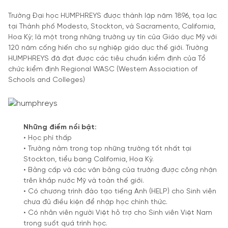
Trường Đại học HUMPHREYS được thành lập năm 1896, tọa lạc
tại Thành phố Modesto, Stockton, và Sacramento, California,
Hoa Kỳ; là một trong những trường uy tín của Giáo dục Mỹ với
120 năm cống hiến cho sự nghiệp giáo dục thế giới. Trường
HUMPHREYS đã đạt được các tiêu chuẩn kiểm định của Tổ
chức kiểm định Regional WASC (Western Association of
Schools and Colleges)
Những điểm nổi bật:
• Học phí thấp
• Trường nằm trong top những trường tốt nhất tại
Stockton, tiểu bang California, Hoa Kỳ.
• Bằng cấp và các văn bằng của trường được công nhận
trên khắp nước Mỹ và toàn thế giới.
• Có chương trình đào tạo tiếng Anh (HELP) cho Sinh viên
chưa đủ điều kiện để nhập học chính thức.
• Có nhân viên người Việt hỗ trợ cho Sinh viên Việt Nam
trong suốt quá trình học.