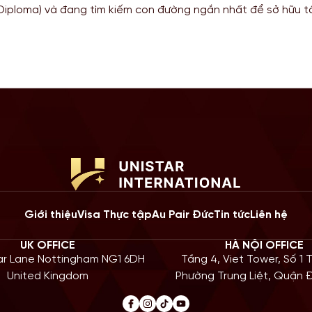
 Toán học tại Mỹ, chương trình gia hạn STEM OPT không chỉ l
lũy kinh nghiệm mà còn là “bước đệm” quan trọng cho lộ trình
ng năm 2026, Chính […]
Giới thiệu
Visa Thực tập
Au Pair Đức
Tin tức
Liên hệ
UK OFFICE
HÀ NỘI OFFICE
iar Lane Nottingham NG1 6DH
Tầng 4, Viet Tower, Số 1 
United Kingdom
Phường Trung Liệt, Quận