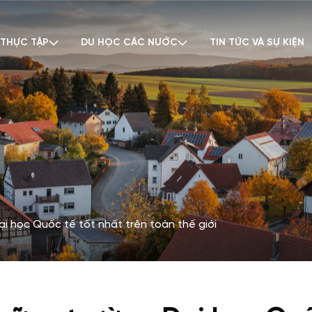
 THỰC TẬP
DU HỌC CÁC NƯỚC
TIN TỨC VÀ SỰ KIỆN
 học Quốc tế tốt nhất trên toàn thế giới