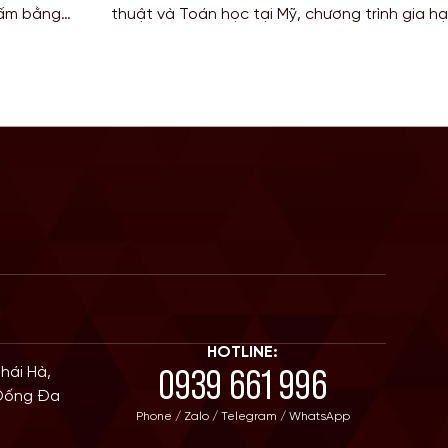
à cơ hội
nên khốc liệt vào năm 2026, các bạn Sinh v
 Định cư.
(IT), Kỹ thuật (Engineering) và Kế toán đang 
điểm số trên thang điểm di trú. […]
HOTLINE:
0939 661 996
Thái Hà,
 Đống Đa
Phone / Zalo / Telegram / WhatsApp