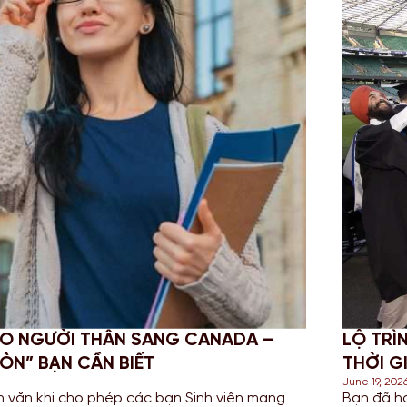
P-UP DEGREE: GIẢI PHÁP TỐI ƯU
CHINH
I ANH QUỐC
NGHĨA
June 18, 2
 Cao đẳng hoặc sở hữu bằng HND (Higher
Đối với