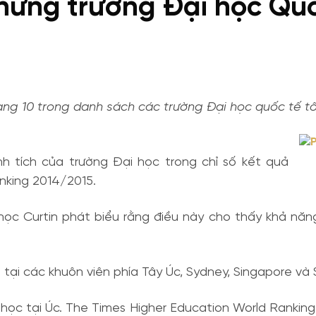
̃ng trường Đại học Quốc
 10 trong danh sách các trường Đại học quốc tế tốt 
 tích của trường Đại học trong chỉ số kết quả
anking 2014/2015.
̣c Curtin phát biểu rằng điều này cho thấy khả năng 
 ba tại các khuôn viên phía Tây Úc, Sydney, Singapore và
 học tại Úc. The Times Higher Education World Ranking la