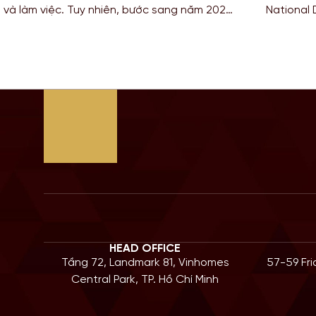
kiếm con đường ngắn nhất để sở hữu tấm bằng
thuật và
ia có nền giáo dục hàng đầu? Lộ trình chuyển
để tích 
 là câu trả […]
Bước sa
HEAD OFFICE
Tầng 72, Landmark 81, Vinhomes
57-59 Fr
Central Park, TP. Hồ Chí Minh