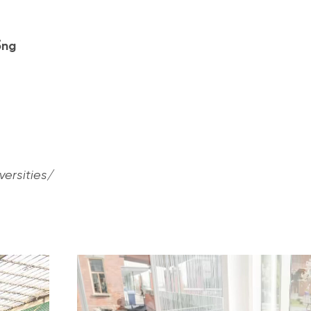
ổng
ersities/