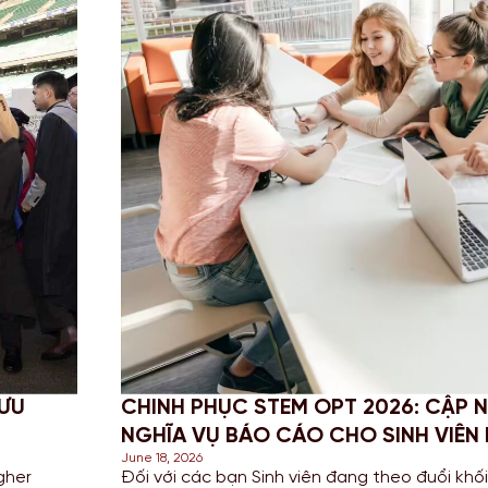
I VÀ
PROFESSIONAL YEAR (PY) LÀ GÌ? 
VÀNG ĐỂ CỘNG ĐIỂM ĐỊNH CƯ ÚC 
June 16, 2026
g nghệ, Kỹ
Trong bối cảnh cuộc đua giành tấm thẻ thườ