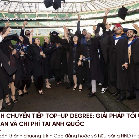
 PHỤC STEM OPT 2026: CẬP NHẬT QUY ĐỊNH MỚ
 VỤ BÁO CÁO CHO SINH VIÊN MỸ
026
 các bạn Sinh viên đang theo đuổi khối ngành Khoa học, Côn