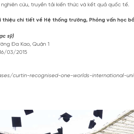
nghiên cứu, truyền tải kiến thức và kết quả quốc tế.
giới thiệu chi tiết về Hệ thống trường, Phỏng vấn học b
ạc sỹ)
ường Đa Kao, Quận 1
 16/03/2015
ases/curtin-recognised-one-worlds-international-univ