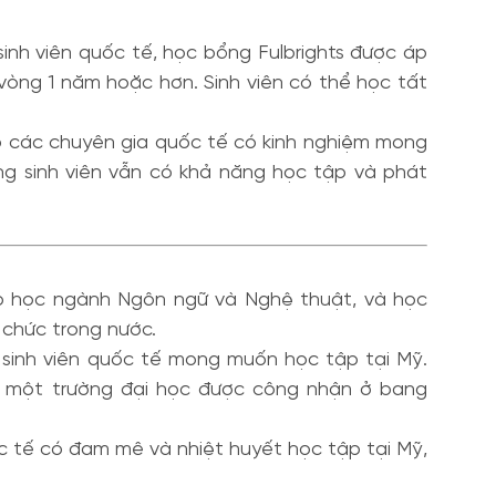
inh viên quốc tế, học bổng Fulbrights được áp
 vòng 1 năm hoặc hơn. Sinh viên có thể học tất
 các chuyên gia quốc tế có kinh nghiệm mong
g sinh viên vẫn có khả năng học tập và phát
eo học ngành Ngôn ngữ và Nghệ thuật, và học
 chức trong nước.
sinh viên quốc tế mong muốn học tập tại Mỹ.
vào một trường đại học được công nhận ở bang
 tế có đam mê và nhiệt huyết học tập tại Mỹ,