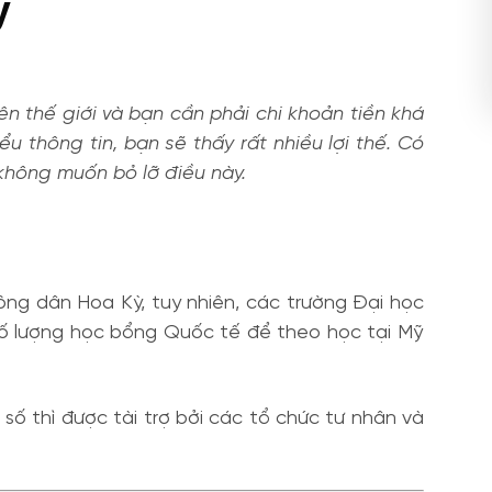
ỹ
n thế giới và bạn cần phải chi khoản tiền khá
u thông tin, bạn sẽ thấy rất nhiều lợi thế. Có
 không muốn bỏ lỡ điều này.
ông dân Hoa Kỳ, tuy nhiên, các trường Đại học
, số lượng học bổng Quốc tế để theo học tại Mỹ
số thì được tài trợ bởi các tổ chức tư nhân và