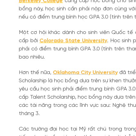
Berkeley College
cung cấp học bổng cho sinh 
bổng này, học sinh cần phải nộp đơn cùng vớ
nếu có điểm trung bình học GPA 3.0 (tính trên
Một cơ hội khác dành cho sinh viên Quốc tế 
cấp bởi
Colorado State University
. Học sinh 
phải có điểm trung bình GPA 3.0 (tính trên t
bao nhiêu.
Hơn thế nữa,
Oklahoma City University
đã triể
Scholarship là học bổng dựa trên sự khen thư
yêu cầu học sinh phải điểm trung bình GPA 3.0
cấp Talent Scholarship, học bổng này dựa trên
các tài năng trong các lĩnh vực sau: Nghệ th
tháng 3.
Các trường đại học tại Mỹ rất chú trọng tro