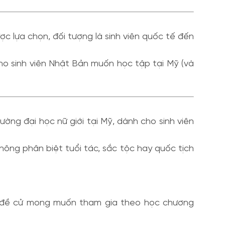
c lựa chọn, đối tượng là sinh viên quốc tế đến
cho sinh viên Nhật Bản muốn học tập tại Mỹ (và
ờng đại học nữ giới tại Mỹ, dành cho sinh viên
ông phân biệt tuổi tác, sắc tộc hay quốc tịch
 đề cử mong muốn tham gia theo học chương