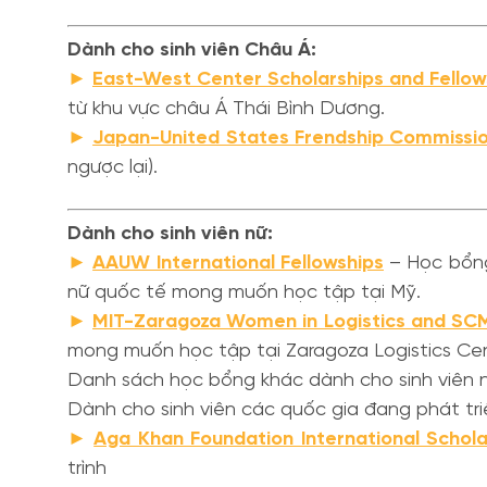
Dành cho sinh viên Châu Á:
►
East-West Center Scholarships and Fellow
từ khu vực châu Á Thái Bình Dương.
►
Japan-United States Frendship Commissi
ngược lại).
Dành cho sinh viên nữ:
►
AAUW International Fellowships
– Học bổng 
nữ quốc tế mong muốn học tập tại Mỹ.
►
MIT-Zaragoza Women in Logistics and SCM
mong muốn học tập tại Zaragoza Logistics Cen
Danh sách học bổng khác dành cho sinh viên nữ
Dành cho sinh viên các quốc gia đang phát tri
►
Aga Khan Foundation International Schol
trình