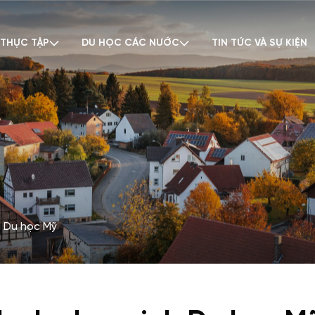
 THỰC TẬP
DU HỌC CÁC NƯỚC
TIN TỨC VÀ SỰ KIỆN
h Du học Mỹ