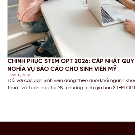
 VÀ
PROFESSIONAL YEAR (PY) LÀ GÌ? T
VÀNG ĐỂ CỘNG ĐIỂM ĐỊNH CƯ ÚC 2
June 16, 2026
nghệ, Kỹ
Trong bối cảnh cuộc đua giành tấm thẻ thườn
 cơ hội
nên khốc liệt vào năm 2026, các bạn Sinh vi
ịnh cư.
(IT), Kỹ thuật (Engineering) và Kế toán đang t
điểm số trên thang điểm di trú. […]