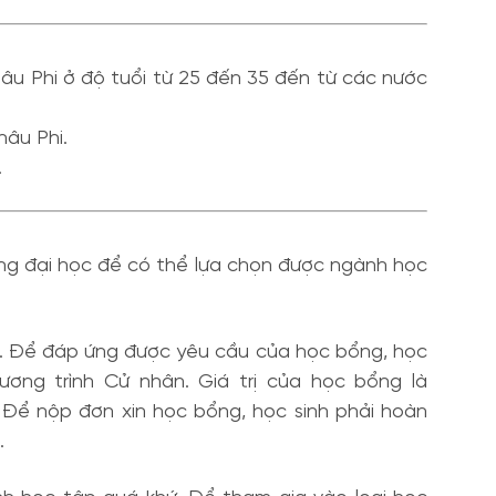
âu Phi ở độ tuổi từ 25 đến 35 đến từ các nước
hâu Phi.
.
ường đại học để có thể lựa chọn được ngành học
p. Để đáp ứng được yêu cầu của học bổng, học
ơng trình Cử nhân. Giá trị của học bổng là
 Để nộp đơn xin học bổng, học sinh phải hoàn
.