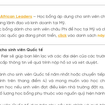
 African Leaders
– Học bổng áp dụng cho sinh viên ch
ng lãnh đạo và kinh doanh tại Mỹ.
 bổng dành cho sinh viên châu Phi để học tại Mỹ và c
các quốc gia đang phát triển,
click
vào danh sách
này
cho sinh viên Quốc tế
 Fair
sẽ giúp bạn liên lạc với các đại diện của các tr
cấp thông tin về quá trình nộp hồ sơ và xét duyệt.
ành cho sinh viên Quốc tế năm nhất hoặc chuyển tiế
(tính trên thang điểm 4) và mong muốn vào học chư
 học nếu sinh viên đạt điều kiện nhà trường đặt ra.
ố lượng học bổng phụ thuộc vào nguồn quỹ hiện hành