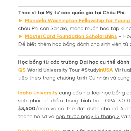
Thạc sĩ tại Mỹ từ các quốc gia tại Châu Phi.
►
Mandela Washington Fellowship for Young
châu Phi cận Sahara, mong muốn học tập kĩ nă
►
MasterCard Foundation Scholarships
– Học
Để biết thêm học bổng dành cho sinh viên từ 
Học bổng từ các trường Đại học cụ thể dành 
QS
World University Tour #Study
inUSA
Virtual
tiếp theo trong chương trình Cử nhân và cung 
Idaho University
cung cấp hai loại học bổng d
sinh phải có điểm trung bình học GPA 3.0 
$
3,500
/năm và có thể đạt được cho cả 4 năm
thành hồ sơ và
nộp trước ngày 15 tháng 2
và s