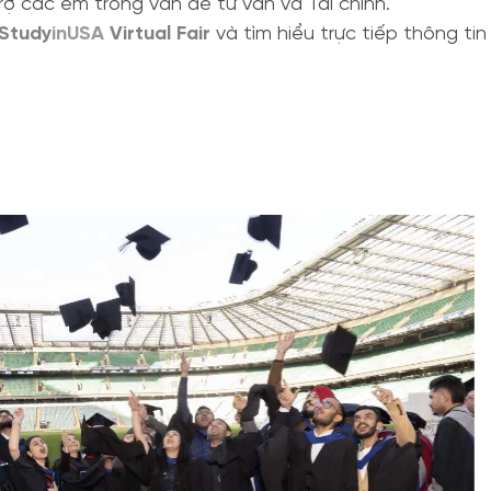
rợ các em trong vấn đề tư vấn và Tài chính.
#Study
inUSA
Virtual Fair
và tìm hiểu trực tiếp thông tin