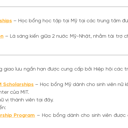
ships
– Học bổng học tập tại Mỹ tại các trung tâm đượ
on
– Là sáng kiến giữa 2 nước Mỹ-Nhật, nhằm tài trợ 
giao lưu ngắn hạn được cung cấp bởi Hiệp hội các trư
 Scholarships
– Học bổng Mỹ dành cho sinh viên nữ kh
ter của MIT.
 vị thành viên tại đây.
ển:
arship Program
– Học bổng dành cho sinh viên được