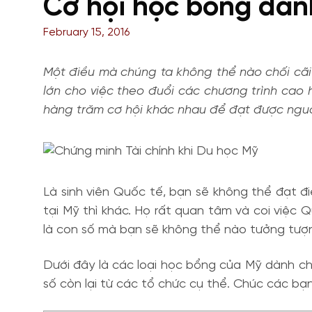
Cơ hội học bổng dàn
February 15, 2016
Một điều mà chúng ta không thể nào chối cãi 
lớn cho việc theo đuổi các chương trình cao h
hàng trăm cơ hội khác nhau để đạt được nguồn 
Là sinh viên Quốc tế, bạn sẽ không thể đạt đ
tại Mỹ thì khác. Họ rất quan tâm và coi việc 
là con số mà bạn sẽ không thể nào tưởng tượ
Dưới đây là các loại học bổng của Mỹ dành cho
số còn lại từ các tổ chức cụ thể. Chúc các bạ