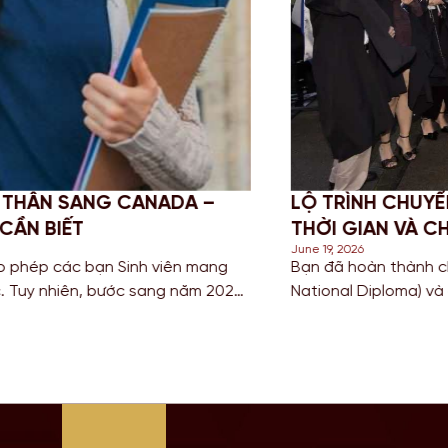
-UP DEGREE: GIẢI PHÁP TỐI ƯU
CHINH 
 ANH QUỐC
NGHĨA 
June 18, 202
Cao đẳng hoặc sở hữu bằng HND (Higher
Đối với c
iếm con đường ngắn nhất để sở hữu tấm bằng
thuật và 
 có nền giáo dục hàng đầu? Lộ trình chuyển
để tích l
à câu trả […]
Bước sang