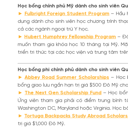
Học bổng chính phủ Mỹ dành cho sinh viên Qu
►
Fulbright Foreign Student Program
– Hầu h
dụng dành cho sinh viên học chương trình thạc
cả các ngành ngoại trừ Y học.
►
Hubert Humphrey Fellowship Program
– Đâ
muốn tham gia khóa học 10 tháng tại Mỹ. Mặ
triển tri thức tại các học viện và trung tâm tr
Học bổng phi chính phủ dành cho sinh viên Q
►
Abbey Road Summer Scholarships
– Học b
bổng giao lưu ngắn hạn trị giá $500 Đô Mỹ cho
►
The Next Gen Scholarship Fund
– Học bổng
Ứng viên tham gia phải có điểm trung bình t
Washington DC, Maryland hoặc Virginia. Học bổ
►
Tortuga Backpacks Study Abroad Scholars
trị giá $1,000 Đô Mỹ.