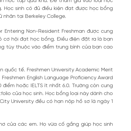
nh học tập quá khứ. Để tham gia vào loại học
. Học sinh có đủ điều kiện đạt được học bổng
 nhân tại Berkeley College.
for Entering Non-Resident Freshman được cung
ó cơ hội đạt học bổng. Điều điện đặt ra là bạn
ổng tùy thuộc vào điểm trung bình của bạn cao
ên quốc tế. Freshmen University Academic Merit
. Freshmen English Language Proficiency Award
0 điểm hoặc IELTS ít nhất 6.0. Trường còn cung
folio của học sinh. Học bổng loại này dành cho
ity University đều có hạn nộp hồ sơ là ngày 1
 mơ của các em. Họ vừa cố gắng giúp học sinh