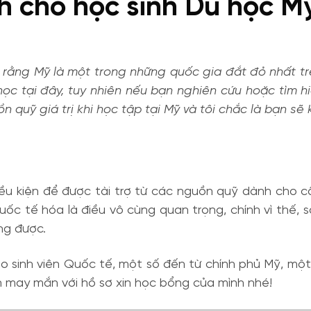
h cho học sinh Du học M
rằng Mỹ là một trong những quốc gia đắt đỏ nhất trê
ọc tại đây, tuy nhiên nếu bạn nghiên cứu hoặc tìm hiể
quỹ giá trị khi học tập tại Mỹ và tôi chắc là bạn sẽ
iều kiện để được tài trợ từ các nguồn quỹ dành cho c
Quốc tế hóa là điều vô cùng quan trọng, chính vì thế
ng được.
 sinh viên Quốc tế, một số đến từ chính phủ Mỹ, một 
n may mắn với hồ sơ xin học bổng của mình nhé!