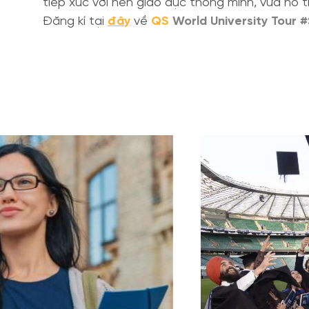
tiếp xúc với nền giáo dục thông minh, vừa hỗ t
Đăng kí tại
đây
về
QS
World University Tour 