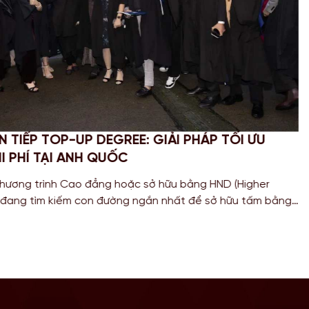
PHỤC STEM OPT 2026: CẬP NHẬT QUY ĐỊNH MỚI
VỤ BÁO CÁO CHO SINH VIÊN MỸ
6
ác bạn Sinh viên đang theo đuổi khối ngành Khoa học, Công 
Toán học tại Mỹ, chương trình gia hạn STEM OPT không chỉ là
ũy kinh nghiệm mà còn là “bước đệm” quan trọng cho lộ trình Đ
 năm 2026, Chính […]