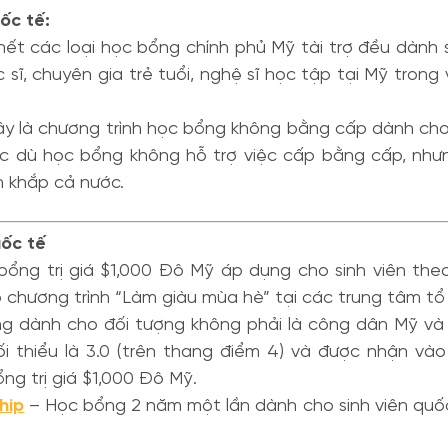
ốc tế:
ết các loại học bổng chính phủ Mỹ tài trợ đều dành s
 sĩ, chuyên gia trẻ tuổi, nghệ sĩ học tập tại Mỹ trong
y là chương trình học bổng không bằng cấp dành cho
c dù học bổng không hỗ trợ việc cấp bằng cấp, nhưn
ên khắp cả nước.
uốc tế
ổng trị giá $1,000 Đô Mỹ áp dụng cho sinh viên th
 chương trình “Làm giàu mùa hè” tại các trung tâm tổ
 dành cho đối tượng không phải là công dân Mỹ và 
ối thiểu là 3.0 (trên thang điểm 4) và được nhận 
ng trị giá $1,000 Đô Mỹ.
hip
– Học bổng 2 năm một lần dành cho sinh viên quốc