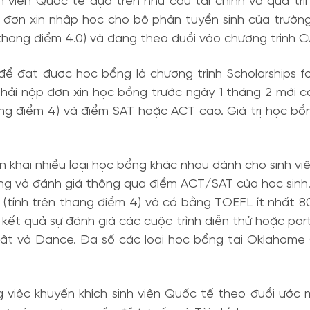
viên Quốc tế dựa trên nhu cầu tài chính và quá trì
i đơn xin nhập học cho bộ phận tuyển sinh của trường
 thang điểm 4.0) và đang theo đuổi vào chương trình Cử
để đạt được học bổng là chương trình Scholarships 
phải nộp đơn xin học bổng trước ngày 1 tháng 2 mới c
hang điểm 4) và điểm SAT hoặc ACT cao. Giá trị học b
n khai nhiều loại học bổng khác nhau dành cho sinh vi
ởng và đánh giá thông qua điểm ACT/SAT của học sinh
 (tính trên thang điểm 4) và có bằng TOEFL ít nhất 8
 kết quả sự đánh giá các cuộc trình diễn thử hoặc port
uật và Dance. Đa số các loại học bổng tại Oklahome C
ng việc khuyến khích sinh viên Quốc tế theo đuổi ước