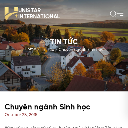
UNISTAR
INTERNATIONAL
TIN TỨC
Home
Tin tức
Chuyên ngành Sinh học
Chuyên ngành Sinh học
October 28, 2015
Bằng cấp sinh học vô cùng đa dạng – ‘sinh học’ hay ‘khoa học