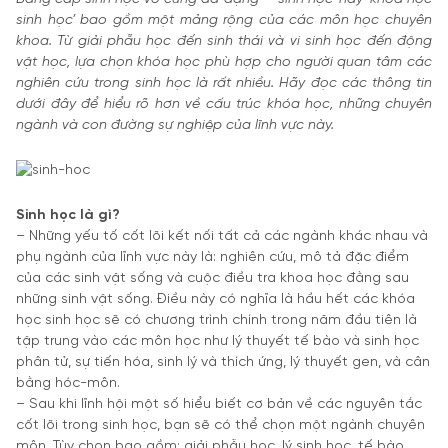
sinh học’ bao gồm một mảng rộng của các môn học chuyên
khoa. Từ giải phẫu học đến sinh thái và vi sinh học đến động
vật học, lựa chọn khóa học phù hợp cho người quan tâm các
nghiên cứu trong sinh học là rất nhiều. Hãy đọc các thông tin
dưới đây để hiểu rõ hơn về cấu trúc khóa học, những chuyên
ngành và con đường sự nghiệp của lĩnh vực này.
Sinh học là gì?
– Những yếu tố cốt lõi kết nối tất cả các ngành khác nhau và
phụ ngành của lĩnh vực này là: nghiên cứu, mô tả đặc điểm
của các sinh vật sống và cuộc điều tra khoa học đằng sau
những sinh vật sống. Điều này có nghĩa là hầu hết các khóa
học sinh học sẽ có chương trình chính trong năm đầu tiên là
tập trung vào các môn học như lý thuyết tế bào và sinh học
phân tử, sự tiến hóa, sinh lý và thích ứng, lý thuyết gen, và cân
bằng hóc-môn.
– Sau khi lĩnh hội một số hiểu biết cơ bản về các nguyên tắc
cốt lõi trong sinh học, bạn sẽ có thể chọn một ngành chuyên
môn. Tùy chọn bao gồm: giải phẫu học, lý sinh học, tế bào