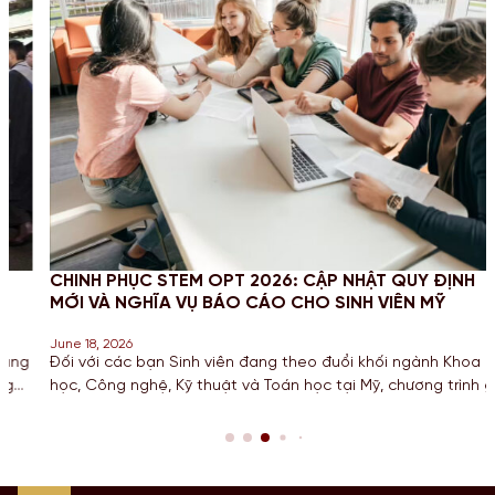
CHINH PHỤC STEM OPT 2026: CẬP NHẬT QUY ĐỊNH
MỚI VÀ NGHĨA VỤ BÁO CÁO CHO SINH VIÊN MỸ
June 18, 2026
Đối với các bạn Sinh viên đang theo đuổi khối ngành Khoa
học, Công nghệ, Kỹ thuật và Toán học tại Mỹ, chương trình gia
hạn STEM OPT không chỉ là cơ hội để tích lũy kinh nghiệm mà
còn là “bước đệm” quan trọng cho lộ trình Định cư. Bước sang
năm 2026, Chính […]