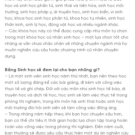
học và sinh học phân tử, sinh thái và tiến hóa, sinh học môi
trường, sinh học pháp y, di truyền học, sinh học biển, vi sinh
học, khoa học sinh học phân tử, khoa học tự nhiên, sinh học
thần kinh, sinh lý học, động vật học và nhiều ngành khác.
– Các khóa học này có thể được cung cấp như môn tự chọn
trong một khóa học cử nhân sinh học – một lựa chọn tốt cho
những ai vẫn chưa chắc chắn về những chuyên ngành mà họ
muốn nghiên cứu sâu hoặc chương trình cử nhân chuyên
dụng.
Bằng Sinh học sẽ đem lại cho bạn những gì?
– Là một sinh viên sinh học năm thứ nhất, bạn nên theo học
một số lượng đáng kể các bài giảng, đi kèm với công việc
thực tế và ghi chép. Đối với các môn như sinh học tế bào, di
truyền học và dịch tễ học, học sinh sẽ làm việc thực tế trong
phòng thí nghiệm, trong khi môn hệ sinh thái hoặc sinh học
môi trường đòi hỏi sinh viên sẽ làm công việc đồng áng.
– Trong những năm tiếp theo, khi bạn học chuyên sâu hơn,
bạn có thể chi tiêu ít thời gian hoặc lựa chọn tập trung hoàn
toàn vào công việc trong phòng thí nghiệm. Đến năm cuối,
bạn thường sẽ được yêu cầu thực hiện một dự án nghiên cứu