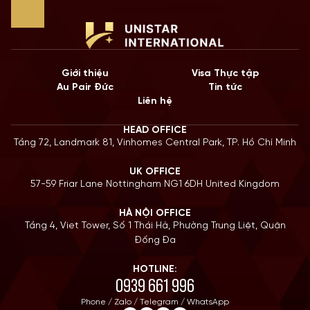
Giới thiệu
Visa Thực tập
Au Pair Đức
Tin tức
Liên hệ
HEAD OFFICE
Tầng 72, Landmark 81, Vinhomes Central Park, TP. Hồ Chí Minh
UK OFFICE
57-59 Friar Lane Nottingham NG1 6DH United Kingdom
HÀ NỘI OFFICE
Tầng 4, Viet Tower, Số 1 Thái Hà, Phường Trung Liệt, Quận
Đống Đa
HOTLINE:
0939 661 996
Phone / Zalo / Telegram / WhatsApp