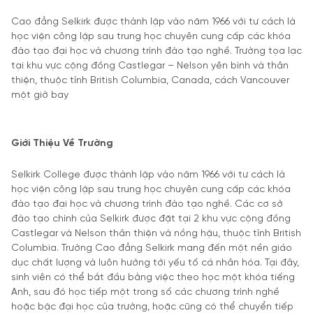
Cao đẳng Selkirk được thành lập vào năm 1966 với tư cách là
học viện công lập sau trung học chuyên cung cấp các khóa
đào tạo đại học và chương trình đào tạo nghề. Trường tọa lạc
tại khu vực cộng đồng Castlegar – Nelson yên bình và thân
thiện, thuộc tỉnh British Columbia, Canada, cách Vancouver
một giờ bay
Giới Thiệu Về Trường
Selkirk College được thành lập vào năm 1966 với tư cách là
học viện công lập sau trung học chuyên cung cấp các khóa
đào tạo đại học và chương trình đào tạo nghề. Các cơ sở
đào tạo chính của Selkirk được đặt tại 2 khu vực cộng đồng
Castlegar và Nelson thân thiện và nồng hậu, thuộc tỉnh British
Columbia. Trường Cao đẳng Selkirk mang đến một nền giáo
dục chất lượng và luôn hướng tới yếu tố cá nhân hóa. Tại đây,
sinh viên có thể bắt đầu bằng việc theo học một khóa tiếng
Anh, sau đó học tiếp một trong số các chương trình nghề
hoặc bậc đại học của trường, hoặc cũng có thể chuyển tiếp