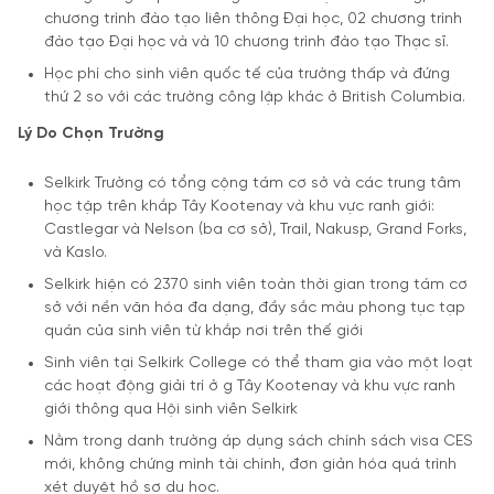
chương trình đào tạo liên thông Đại học, 02 chương trình
đào tạo Đại học và và 10 chương trình đào tạo Thạc sĩ.
Học phí cho sinh viên quốc tế của trường thấp và đứng
thứ 2 so với các trường công lập khác ở British Columbia.
Lý Do Chọn Trường
Selkirk Trường có tổng cộng tám cơ sở và các trung tâm
học tập trên khắp Tây Kootenay và khu vực ranh giới:
Castlegar và Nelson (ba cơ sở), Trail, Nakusp, Grand Forks,
và Kaslo.
Selkirk hiện có 2370 sinh viên toàn thời gian trong tám cơ
sở với nền văn hóa đa dạng, đầy sắc màu phong tục tạp
quán của sinh viên từ khắp nơi trên thế giới
Sinh viên tại Selkirk College có thể tham gia vào một loạt
các hoạt động giải trí ở g Tây Kootenay và khu vực ranh
giới thông qua Hội sinh viên Selkirk
Nằm trong danh trường áp dụng sách chính sách visa CES
mới, không chứng mình tài chính, đơn giản hóa quá trình
xét duyệt hồ sơ du học.