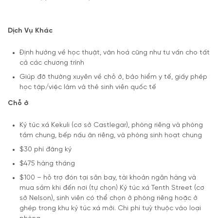
Dịch Vụ Khác
Định hướng về học thuật, văn hoá cũng như tư vấn cho tất
cả các chương trình
Giúp đỡ thường xuyên về chỗ ở, bảo hiểm y tế, giấy phép
học tập/việc làm và thẻ sinh viên quốc tế
Chỗ ở
Ký túc xá Kekuli (cơ sở Castlegar), phòng riêng và phòng
tắm chung, bếp nấu ăn riêng, và phòng sinh hoạt chung
$30 phí đăng ký
$475 hàng tháng
$100 – hỗ trợ đón tại sân bay, tài khoản ngân hàng và
mua sắm khi đến nơi (tự chọn) Ký túc xá Tenth Street (cơ
sở Nelson), sinh viên có thể chọn ở phòng riêng hoặc ở
ghép trong khu ký túc xá mới. Chi phí tuỳ thuộc vào loại