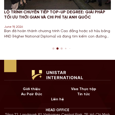
LỘ TRÌNH CHUYỂN TIẾP TOP-UP DEGREE: GIẢI PHÁP
TỐI ƯU THỜI GIAN VÀ CHI PHÍ TẠI ANH QUỐC
June 19, 2026
Bạn đã hoàn thành chương trình Cao đẳng hoặc sở hữu bằng
HND (Higher National Diploma) và đang tìm kiếm con đường
ngắn nhất để sở hữu tấm bằng Cử nhân danh giá từ một
Quốc gia có nền giáo dục hàng đầu? Lộ trình chuyển tiếp
Top-up degree tại Anh chính là câu trả […]
Giới thiệu
Visa Thực tập
Au Pair Đức
Tin tức
Liên hệ
HEAD OFFICE
Tầng 72, Landmark 81, Vinhomes Central Park, TP. Hồ Chí Minh