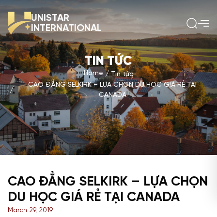
UNISTAR
INTERNATIONAL
TIN TỨC
Home
Tin tức
CAO ĐẲNG SELKIRK – LỰA CHỌN DU HỌC GIÁ RẺ TẠI
CANADA
CAO ĐẲNG SELKIRK – LỰA CHỌN
DU HỌC GIÁ RẺ TẠI CANADA
March 29, 2019