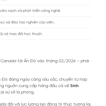
dro sạch và phát triển công nghệ.
học và đào tạo nghiên cứu viên.
lý và trao đổi học thuật.
c Canada tới Ấn Độ vào tháng 02/2026 – phái
n Độ đang ngày càng sâu sắc, chuyển từ hợp
những nguồn cung cấp hàng đầu cả về
Sinh
ại xứ sở lá phong.
a đối với lực lượng lao động tri thức tương lai.