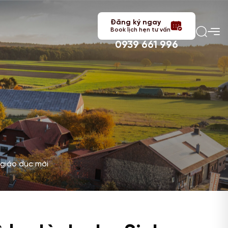
Đăng ký ngay
Book lịch hẹn tư vấn
0939 661 996
 giáo dục mới