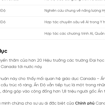
n Độ
Nghiên cứu chung về năng lượng Hy
 Độ
Hợp tác chuyên sâu về AI trong Y 
Hợp tác các chương trình AI, Quản 
dục
huyến thăm của hơn 20 Hiệu trưởng các trường Đại họ
 Canada tới nước này.
 thuận này cho thấy mối quan hệ giáo dục Canada – Ấ
ó cấu trúc rõ ràng. Ấn Độ vẫn tiếp tục là một trong 
 đóng góp vào cộng đồng hơn 1,8 triệu người gốc Ấn t
 minh chứng cho sự ưu ái đặc biệt của
Chính phủ
Canad