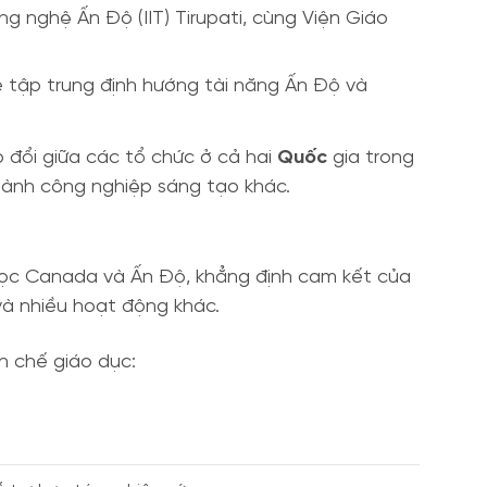
 nghệ Ấn Độ (IIT) Tirupati, cùng Viện Giáo
ẽ tập trung định hướng tài năng Ấn Độ và
 đổi giữa các tổ chức ở cả hai
Quốc
gia trong
ngành công nghiệp sáng tạo khác.
 học Canada và Ấn Độ, khẳng định cam kết của
 và nhiều hoạt động khác.
h chế giáo dục: