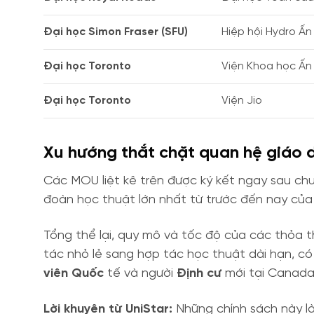
Đại học Simon Fraser (SFU)
Hiệp hội Hydro Ấ
Đại học Toronto
Viện Khoa học Ấn
Đại học Toronto
Viện Jio
Xu hướng thắt chặt quan hệ giáo 
Các MOU liệt kê trên được ký kết ngay sau c
đoàn học thuật lớn nhất từ trước đến nay của
Tổng thể lại, quy mô và tốc độ của các thỏa
tác nhỏ lẻ sang hợp tác học thuật dài hạn, c
viên
Quốc
tế và người
Định cư
mới tại Canada,
Lời khuyên từ UniStar:
Những chính sách này là