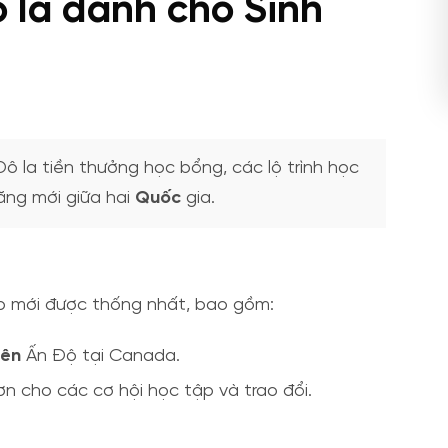
 la dành cho Sinh
ô la tiền thưởng học bổng, các lộ trình học
năng mới giữa hai
Quốc
gia.
p mới được thống nhất, bao gồm:
iên
Ấn Độ tại Canada.
n cho các cơ hội học tập và trao đổi.