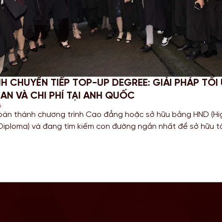
NH CHUYỂN TIẾP TOP-UP DEGREE: GIẢI PHÁP TỐI
IAN VÀ CHI PHÍ TẠI ANH QUỐC
6
oàn thành chương trình Cao đẳng hoặc sở hữu bằng HND (Hi
 Diploma) và đang tìm kiếm con đường ngắn nhất để sở hữu 
anh giá từ một Quốc gia có nền giáo dục hàng đầu? Lộ trì
up degree tại Anh chính là câu trả […]