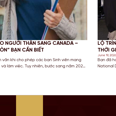
EO NGƯỜI THÂN SANG CANADA –
LỘ TRÌ
ÒN” BẠN CẦN BIẾT
THỜI G
June 19, 202
 văn khi cho phép các bạn Sinh viên mang
Bạn đã h
 và làm việc. Tuy nhiên, bước sang năm 2026,
National
 thay đổi mang tính thắt chặt đối với diện
Cử nhân d
tiếp Top-