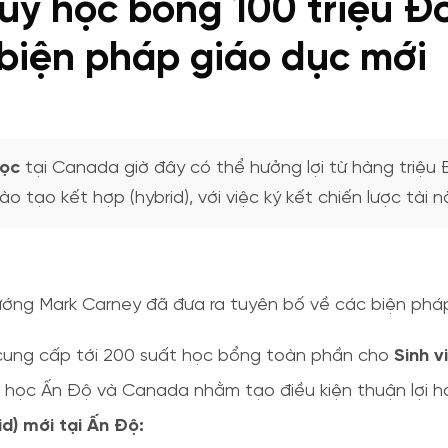
ỹ học bổng 100 triệu Đô
 biện pháp giáo dục mới
học
tại Canada giờ đây có thể hưởng lợi từ hàng triệu Đ
o tạo kết hợp (hybrid), với việc ký kết chiến lược tài 
ớng Mark Carney đã đưa ra tuyên bố về các biện phá
 cung cấp tới 200 suất học bổng toàn phần cho
Sinh v
 học Ấn Độ và Canada nhằm tạo điều kiện thuận lợi hơ
d) mới tại Ấn Độ: