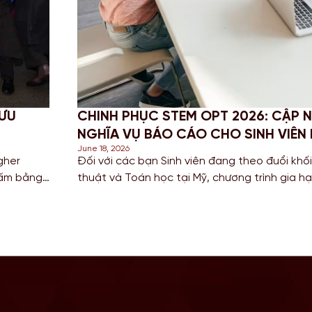
 ƯU
CHINH PHỤC STEM OPT 2026: CẬP N
NGHĨA VỤ BÁO CÁO CHO SINH VIÊN
June 18, 2026
gher
Đối với các bạn Sinh viên đang theo đuổi kh
tấm bằng
thuật và Toán học tại Mỹ, chương trình gia h
nh chuyển
để tích lũy kinh nghiệm mà còn là “bước đệm” 
Bước sang năm 2026, Chính […]