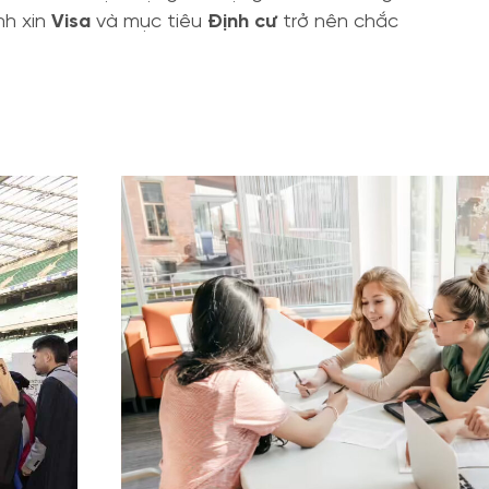
nh xin
Visa
và mục tiêu
Định cư
trở nên chắc