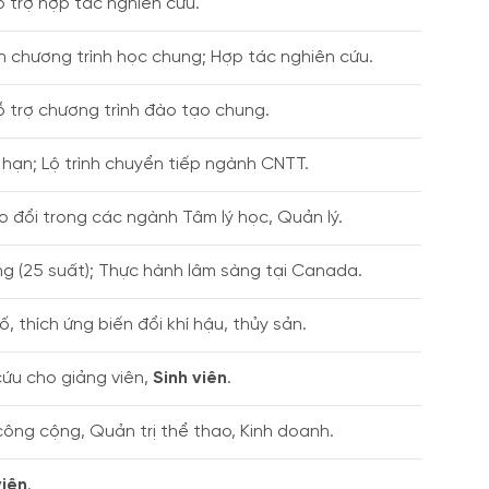
ỗ trợ hợp tác nghiên cứu.
ển chương trình học chung; Hợp tác nghiên cứu.
ỗ trợ chương trình đào tạo chung.
 hạn; Lộ trình chuyển tiếp ngành CNTT.
o đổi trong các ngành Tâm lý học, Quản lý.
g (25 suất); Thực hành lâm sàng tại Canada.
, thích ứng biến đổi khí hậu, thủy sản.
cứu cho giảng viên,
Sinh viên
.
công cộng, Quản trị thể thao, Kinh doanh.
viên
.