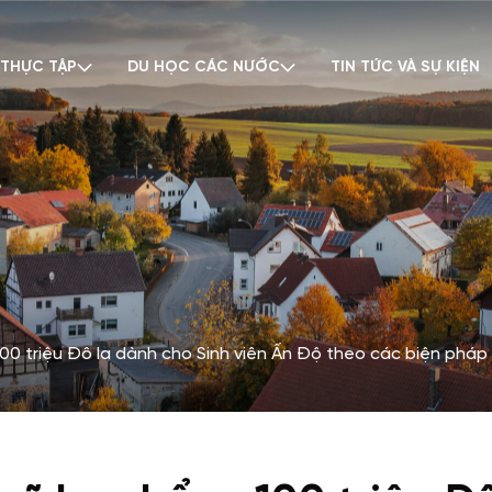
 THỰC TẬP
DU HỌC CÁC NƯỚC
TIN TỨC VÀ SỰ KIỆN
 triệu Đô la dành cho Sinh viên Ấn Độ theo các biện pháp