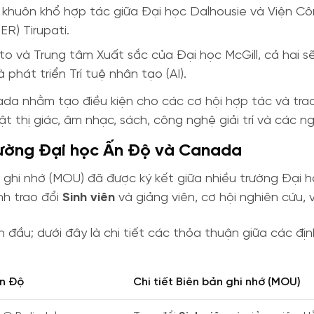
khuôn khổ hợp tác giữa Đại học Dalhousie và Viện Công
R) Tirupati.
o và Trung tâm Xuất sắc của Đại học McGill, cả hai s
hát triển Trí tuệ nhân tạo (AI).
a nhằm tạo điều kiện cho các cơ hội hợp tác và trao
ật thị giác, âm nhạc, sách, công nghệ giải trí và các 
trường Đại học Ấn Độ và Canada
ản ghi nhớ (MOU) đã được ký kết giữa nhiều trường Đại
nh trao đổi
Sinh viên
và giảng viên, cơ hội nghiên cứu,
 đầu; dưới đây là chi tiết các thỏa thuận giữa các địn
Ấn Độ
Chi tiết Biên bản ghi nhớ (MOU)