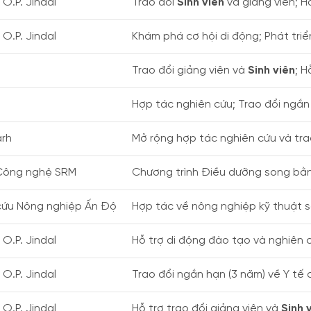
O.P. Jindal
Trao đổi
Sinh viên
và giảng viên; H
O.P. Jindal
Khám phá cơ hội di động; Phát tri
Trao đổi giảng viên và
Sinh viên
; H
Hợp tác nghiên cứu; Trao đổi ngắn
arh
Mở rộng hợp tác nghiên cứu và tra
 Công nghệ SRM
Chương trình Điều dưỡng song bằn
cứu Nông nghiệp Ấn Độ
Hợp tác về nông nghiệp kỹ thuật số
O.P. Jindal
Hỗ trợ di động đào tạo và nghiên 
O.P. Jindal
Trao đổi ngắn hạn (3 năm) về Y tế 
O.P. Jindal
Hỗ trợ trao đổi giảng viên và
Sinh 