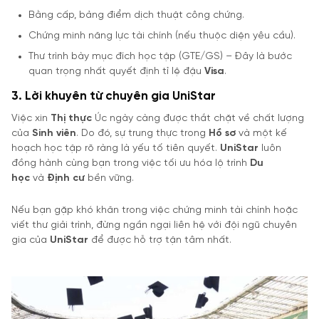
Bằng cấp, bảng điểm dịch thuật công chứng.
Chứng minh năng lực tài chính (nếu thuộc diện yêu cầu).
Thư trình bày mục đích học tập (GTE/GS) – Đây là bước
quan trọng nhất quyết định tỉ lệ đậu
Visa
.
3. Lời khuyên từ chuyên gia UniStar
Việc xin
Thị thực
Úc ngày càng được thắt chặt về chất lượng
của
Sinh viên
. Do đó, sự trung thực trong
Hồ sơ
và một kế
hoạch học tập rõ ràng là yếu tố tiên quyết.
UniStar
luôn
đồng hành cùng bạn trong việc tối ưu hóa lộ trình
Du
học
và
Định cư
bền vững.
Nếu bạn gặp khó khăn trong việc chứng minh tài chính hoặc
viết thư giải trình, đừng ngần ngại liên hệ với đội ngũ chuyên
gia của
UniStar
để được hỗ trợ tận tâm nhất.