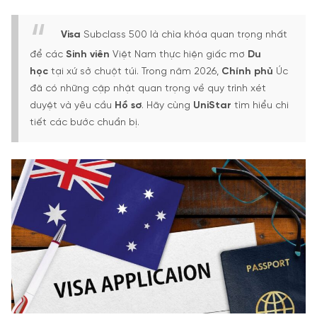
Visa
Subclass 500 là chìa khóa quan trọng nhất
để các
Sinh viên
Việt Nam thực hiện giấc mơ
Du
học
tại xứ sở chuột túi. Trong năm 2026,
Chính phủ
Úc
đã có những cập nhật quan trọng về quy trình xét
duyệt và yêu cầu
Hồ sơ
. Hãy cùng
UniStar
tìm hiểu chi
tiết các bước chuẩn bị.