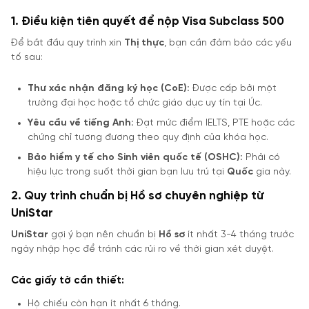
1. Điều kiện tiên quyết để nộp Visa Subclass 500
Để bắt đầu quy trình xin
Thị thực
, bạn cần đảm bảo các yếu
tố sau:
Thư xác nhận đăng ký học (CoE):
Được cấp bởi một
trường đại học hoặc tổ chức giáo dục uy tín tại Úc.
Yêu cầu về tiếng Anh:
Đạt mức điểm IELTS, PTE hoặc các
chứng chỉ tương đương theo quy định của khóa học.
Bảo hiểm y tế cho Sinh viên quốc tế (OSHC):
Phải có
hiệu lực trong suốt thời gian bạn lưu trú tại
Quốc
gia này.
2. Quy trình chuẩn bị Hồ sơ chuyên nghiệp từ
UniStar
UniStar
gợi ý bạn nên chuẩn bị
Hồ sơ
ít nhất 3-4 tháng trước
ngày nhập học để tránh các rủi ro về thời gian xét duyệt.
Các giấy tờ cần thiết:
Hộ chiếu còn hạn ít nhất 6 tháng.