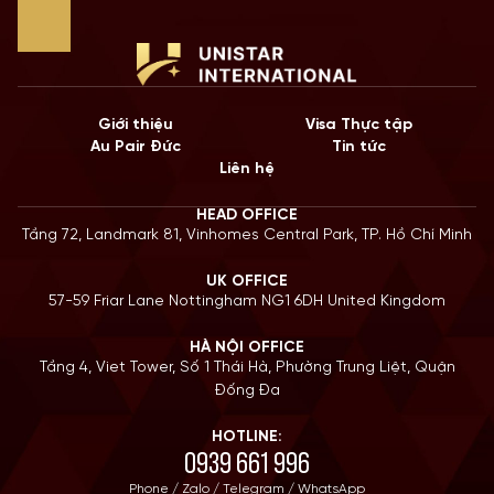
Giới thiệu
Visa Thực tập
Au Pair Đức
Tin tức
Liên hệ
HEAD OFFICE
Tầng 72, Landmark 81, Vinhomes Central Park, TP. Hồ Chí Minh
UK OFFICE
57-59 Friar Lane Nottingham NG1 6DH United Kingdom
HÀ NỘI OFFICE
Tầng 4, Viet Tower, Số 1 Thái Hà, Phường Trung Liệt, Quận
Đống Đa
HOTLINE:
0939 661 996
Phone / Zalo / Telegram / WhatsApp