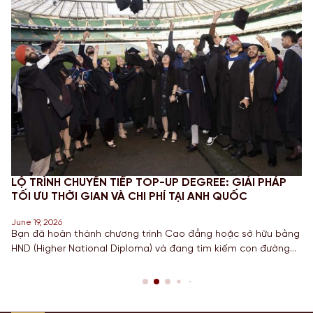
LỘ TRÌNH CHUYỂN TIẾP TOP-UP DEGREE: GIẢI PHÁP
TỐI ƯU THỜI GIAN VÀ CHI PHÍ TẠI ANH QUỐC
June 19, 2026
Bạn đã hoàn thành chương trình Cao đẳng hoặc sở hữu bằng
HND (Higher National Diploma) và đang tìm kiếm con đường
ngắn nhất để sở hữu tấm bằng Cử nhân danh giá từ một
Quốc gia có nền giáo dục hàng đầu? Lộ trình chuyển tiếp
Top-up degree tại Anh chính là câu trả […]