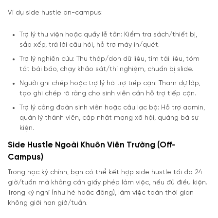
Ví dụ side hustle on-campus:
Trợ lý thư viện hoặc quầy lễ tân: Kiểm tra sách/thiết bị,
sắp xếp, trả lời câu hỏi, hỗ trợ máy in/quét.
Trợ lý nghiên cứu: Thu thập/dọn dữ liệu, tìm tài liệu, tóm
tắt bài báo, chạy khảo sát/thí nghiệm, chuẩn bị slide.
Người ghi chép hoặc trợ lý hỗ trợ tiếp cận: Tham dự lớp,
tạo ghi chép rõ ràng cho sinh viên cần hỗ trợ tiếp cận.
Trợ lý công đoàn sinh viên hoặc câu lạc bộ: Hỗ trợ admin,
quản lý thành viên, cập nhật mạng xã hội, quảng bá sự
kiện.
Side Hustle Ngoài Khuôn Viên Trường (Off-
Campus)
Trong học kỳ chính, bạn có thể kết hợp side hustle tối đa 24
giờ/tuần mà không cần giấy phép làm việc, nếu đủ điều kiện.
Trong kỳ nghỉ (như hè hoặc đông), làm việc toàn thời gian
không giới hạn giờ/tuần.