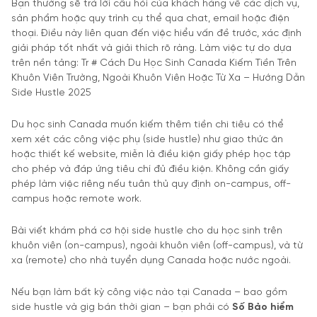
Bạn thường sẽ trả lời câu hỏi của khách hàng về các dịch vụ,
sản phẩm hoặc quy trình cụ thể qua chat, email hoặc điện
thoại. Điều này liên quan đến việc hiểu vấn đề trước, xác định
giải pháp tốt nhất và giải thích rõ ràng. Làm việc tự do dựa
trên nền tảng: Tr # Cách Du Học Sinh Canada Kiếm Tiền Trên
Khuôn Viên Trường, Ngoài Khuôn Viên Hoặc Từ Xa – Hướng Dẫn
Side Hustle 2025
Du học sinh Canada muốn kiếm thêm tiền chi tiêu có thể
xem xét các công việc phụ (side hustle) như giao thức ăn
hoặc thiết kế website, miễn là điều kiện giấy phép học tập
cho phép và đáp ứng tiêu chí đủ điều kiện. Không cần giấy
phép làm việc riêng nếu tuân thủ quy định on-campus, off-
campus hoặc remote work.
Bài viết khám phá cơ hội side hustle cho du học sinh trên
khuôn viên (on-campus), ngoài khuôn viên (off-campus), và từ
xa (remote) cho nhà tuyển dụng Canada hoặc nước ngoài.
Nếu bạn làm bất kỳ công việc nào tại Canada – bao gồm
side hustle và gig bán thời gian – bạn phải có
Số Bảo hiểm