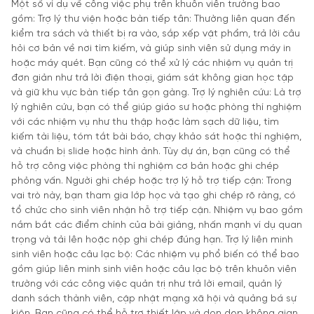
Một số ví dụ về công việc phụ trên khuôn viên trường bao
gồm: Trợ lý thư viện hoặc bàn tiếp tân: Thường liên quan đến
kiểm tra sách và thiết bị ra vào, sắp xếp vật phẩm, trả lời câu
hỏi cơ bản về nơi tìm kiếm, và giúp sinh viên sử dụng máy in
hoặc máy quét. Bạn cũng có thể xử lý các nhiệm vụ quản trị
đơn giản như trả lời điện thoại, giám sát không gian học tập
và giữ khu vực bàn tiếp tân gọn gàng. Trợ lý nghiên cứu: Là trợ
lý nghiên cứu, bạn có thể giúp giáo sư hoặc phòng thí nghiệm
với các nhiệm vụ như thu thập hoặc làm sạch dữ liệu, tìm
kiếm tài liệu, tóm tắt bài báo, chạy khảo sát hoặc thí nghiệm,
và chuẩn bị slide hoặc hình ảnh. Tùy dự án, bạn cũng có thể
hỗ trợ công việc phòng thí nghiệm cơ bản hoặc ghi chép
phỏng vấn. Người ghi chép hoặc trợ lý hỗ trợ tiếp cận: Trong
vai trò này, bạn tham gia lớp học và tạo ghi chép rõ ràng, có
tổ chức cho sinh viên nhận hỗ trợ tiếp cận. Nhiệm vụ bao gồm
nắm bắt các điểm chính của bài giảng, nhấn mạnh ví dụ quan
trọng và tải lên hoặc nộp ghi chép đúng hạn. Trợ lý liên minh
sinh viên hoặc câu lạc bộ: Các nhiệm vụ phổ biến có thể bao
gồm giúp liên minh sinh viên hoặc câu lạc bộ trên khuôn viên
trường với các công việc quản trị như trả lời email, quản lý
danh sách thành viên, cập nhật mạng xã hội và quảng bá sự
kiện. Bạn cũng có thể hỗ trợ thiết lập và dọn dẹp không gian