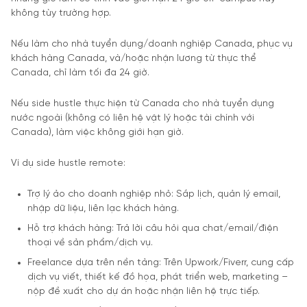
không tùy trường hợp.
Nếu làm cho nhà tuyển dụng/doanh nghiệp Canada, phục vụ
khách hàng Canada, và/hoặc nhận lương từ thực thể
Canada, chỉ làm tối đa 24 giờ.
Nếu side hustle thực hiện từ Canada cho nhà tuyển dụng
nước ngoài (không có liên hệ vật lý hoặc tài chính với
Canada), làm việc không giới hạn giờ.
Ví dụ side hustle remote:
Trợ lý ảo cho doanh nghiệp nhỏ: Sắp lịch, quản lý email,
nhập dữ liệu, liên lạc khách hàng.
Hỗ trợ khách hàng: Trả lời câu hỏi qua chat/email/điện
thoại về sản phẩm/dịch vụ.
Freelance dựa trên nền tảng: Trên Upwork/Fiverr, cung cấp
dịch vụ viết, thiết kế đồ họa, phát triển web, marketing –
nộp đề xuất cho dự án hoặc nhận liên hệ trực tiếp.