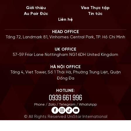
Giới thiệu
Visa Thực tập
Au Pair Đức
Tin tức
Liên hệ
HEAD OFFICE
Tầng 72, Landmark 81, Vinhomes Central Park, TP. Hồ Chí Minh
UK OFFICE
57-59 Friar Lane Nottingham NG1 6DH United Kingdom
HÀ NỘI OFFICE
Tầng 4, Viet Tower, Số 1 Thái Hà, Phường Trung Liệt, Quận
Đống Đa
HOTLINE:
0939 661 996
Phone / Zalo / Telegram / WhatsApp
© All Rights Reserved UniStar International