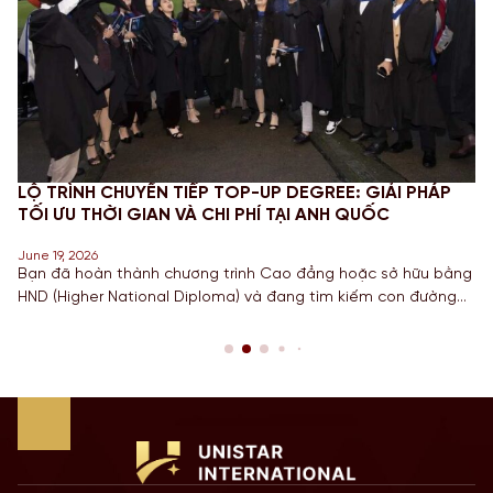
LỘ TRÌNH CHUYỂN TIẾP TOP-UP DEGREE: GIẢI PHÁP
TỐI ƯU THỜI GIAN VÀ CHI PHÍ TẠI ANH QUỐC
June 19, 2026
Bạn đã hoàn thành chương trình Cao đẳng hoặc sở hữu bằng
HND (Higher National Diploma) và đang tìm kiếm con đường
ngắn nhất để sở hữu tấm bằng Cử nhân danh giá từ một
Quốc gia có nền giáo dục hàng đầu? Lộ trình chuyển tiếp
Top-up degree tại Anh chính là câu trả […]