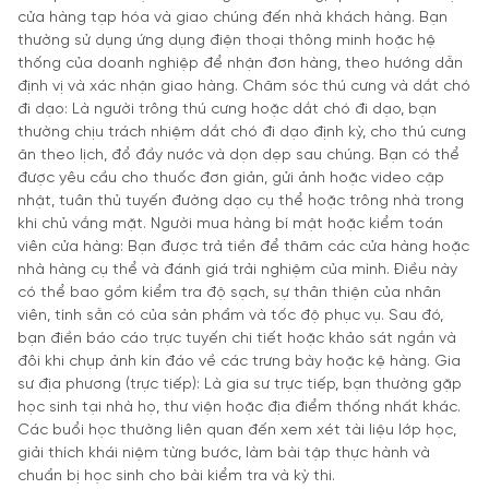
cửa hàng tạp hóa và giao chúng đến nhà khách hàng. Bạn
thường sử dụng ứng dụng điện thoại thông minh hoặc hệ
thống của doanh nghiệp để nhận đơn hàng, theo hướng dẫn
định vị và xác nhận giao hàng. Chăm sóc thú cưng và dắt chó
đi dạo: Là người trông thú cưng hoặc dắt chó đi dạo, bạn
thường chịu trách nhiệm dắt chó đi dạo định kỳ, cho thú cưng
ăn theo lịch, đổ đầy nước và dọn dẹp sau chúng. Bạn có thể
được yêu cầu cho thuốc đơn giản, gửi ảnh hoặc video cập
nhật, tuân thủ tuyến đường dạo cụ thể hoặc trông nhà trong
khi chủ vắng mặt. Người mua hàng bí mật hoặc kiểm toán
viên cửa hàng: Bạn được trả tiền để thăm các cửa hàng hoặc
nhà hàng cụ thể và đánh giá trải nghiệm của mình. Điều này
có thể bao gồm kiểm tra độ sạch, sự thân thiện của nhân
viên, tính sẵn có của sản phẩm và tốc độ phục vụ. Sau đó,
bạn điền báo cáo trực tuyến chi tiết hoặc khảo sát ngắn và
đôi khi chụp ảnh kín đáo về các trưng bày hoặc kệ hàng. Gia
sư địa phương (trực tiếp): Là gia sư trực tiếp, bạn thường gặp
học sinh tại nhà họ, thư viện hoặc địa điểm thống nhất khác.
Các buổi học thường liên quan đến xem xét tài liệu lớp học,
giải thích khái niệm từng bước, làm bài tập thực hành và
chuẩn bị học sinh cho bài kiểm tra và kỳ thi.