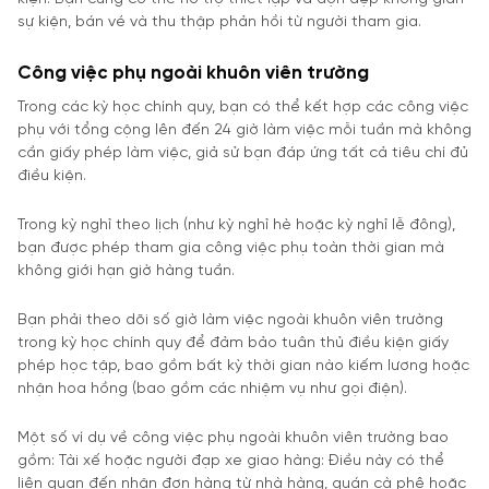
sự kiện, bán vé và thu thập phản hồi từ người tham gia.
Công việc phụ ngoài khuôn viên trường
Trong các kỳ học chính quy, bạn có thể kết hợp các công việc
phụ với tổng cộng lên đến 24 giờ làm việc mỗi tuần mà không
cần giấy phép làm việc, giả sử bạn đáp ứng tất cả tiêu chí đủ
điều kiện.
Trong kỳ nghỉ theo lịch (như kỳ nghỉ hè hoặc kỳ nghỉ lễ đông),
bạn được phép tham gia công việc phụ toàn thời gian mà
không giới hạn giờ hàng tuần.
Bạn phải theo dõi số giờ làm việc ngoài khuôn viên trường
trong kỳ học chính quy để đảm bảo tuân thủ điều kiện giấy
phép học tập, bao gồm bất kỳ thời gian nào kiếm lương hoặc
nhận hoa hồng (bao gồm các nhiệm vụ như gọi điện).
Một số ví dụ về công việc phụ ngoài khuôn viên trường bao
gồm: Tài xế hoặc người đạp xe giao hàng: Điều này có thể
liên quan đến nhận đơn hàng từ nhà hàng, quán cà phê hoặc