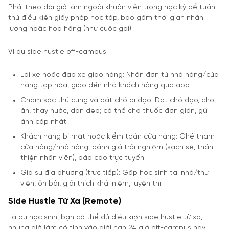
Phải theo dõi giờ làm ngoài khuôn viên trong học kỳ để tuân
thủ điều kiện giấy phép học tập, bao gồm thời gian nhận
lương hoặc hoa hồng (như cuộc gọi).
Ví dụ side hustle off-campus:
Lái xe hoặc đạp xe giao hàng: Nhận đơn từ nhà hàng/cửa
hàng tạp hóa, giao đến nhà khách hàng qua app.
Chăm sóc thú cưng và dắt chó đi dạo: Dắt chó dạo, cho
ăn, thay nước, dọn dẹp; có thể cho thuốc đơn giản, gửi
ảnh cập nhật.
Khách hàng bí mật hoặc kiểm toán cửa hàng: Ghé thăm
cửa hàng/nhà hàng, đánh giá trải nghiệm (sạch sẽ, thân
thiện nhân viên), báo cáo trực tuyến.
Gia sư địa phương (trực tiếp): Gặp học sinh tại nhà/thư
viện, ôn bài, giải thích khái niệm, luyện thi.
Side Hustle Từ Xa (Remote)
Là du học sinh, bạn có thể đủ điều kiện side hustle từ xa,
nhưng giờ làm có tính vào giới hạn 24 giờ off-campus hay