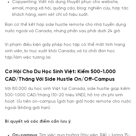
Copywriting: Viết nội dung thuyết phục cho website,
email, mạng xã hội, quảng cáo, blog; nghiên cứu, hợp tác
khách hàng, xem xét chỉ số hiệu suất.
Bạn có thể kết hợp side hustle remote cho nhà tuyển dụng
nước ngoài và Canada, nhưng phần sau phải dưới 24 giờ.
Vi phạm điều kiện giấy phép học tập có thể mất tình trạng
sinh viên, bị trục xuất khỏi Canada, và từ chối đơn học
tập/làm việc tương lai.
Cơ Hội Cho Du Học Sinh Việt: Kiếm 500-1.000
CAD/Tháng Với Side Hustle On/Off-Campus
Với 80.000 du học sinh Việt tại Canada, side hustle giúp kiếm
500-1.000 CAD/tháng (10-20 triệu VND), hỗ trợ chi phí sinh
hoạt. Ưu tiên on-campus (giới hạn giờ) hoặc remote cho nước
ngoài (không giới hạn).
Bí quyết và các điểm cần lưu ý
:
On-campus
: Tìm việc qua trường (thư viện, RA) – lương 15-