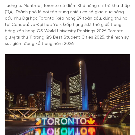
Tương tự Montreal, Toronto có điểm Khả năng chi trả khá thấp
(17,4). Thành phố là nơi tập trung nhiều cơ sở giáo dục hàng
đầu như Đại học Toronto (xếp hạng 29 toàn cầu, đứng thứ hai
tại Canada) và Đại học York (xếp hạng 333 thế giới) trong
bảng xếp hạng QS World University Rankings 2026. Toronto
giữ vị trí thứ 11 trong QS Best Student Cities 2025, thể hiện sự
sụt giảm đáng kể trong năm 2026.