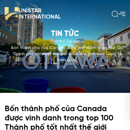
UNISTAR
INTERNATIONAL
TIN TỨC
Home
Tin tức
Bốn thành phố của Canada được vinh danh trong top 100
Thành phố tốt nhất thế giới dành cho Sinh viên Quốc tế
năm 2026.
Bốn thành phố của Canada
được vinh danh trong top 100
Thành phố tốt nhất thế giới