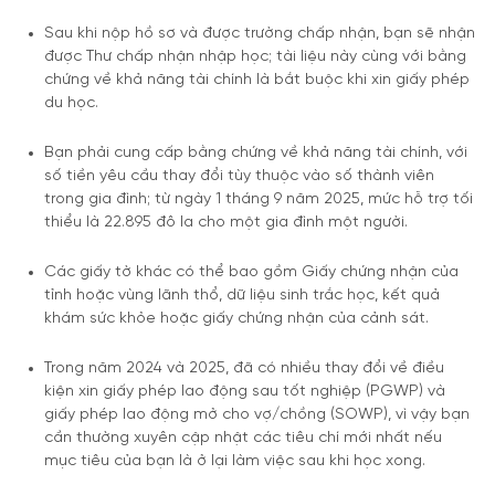
Sau khi nộp hồ sơ và được trường chấp nhận, bạn sẽ nhận
được Thư chấp nhận nhập học; tài liệu này cùng với bằng
chứng về khả năng tài chính là bắt buộc khi xin giấy phép
du học.
Bạn phải cung cấp bằng chứng về khả năng tài chính, với
số tiền yêu cầu thay đổi tùy thuộc vào số thành viên
trong gia đình; từ ngày 1 tháng 9 năm 2025, mức hỗ trợ tối
thiểu là 22.895 đô la cho một gia đình một người.
Các giấy tờ khác có thể bao gồm Giấy chứng nhận của
tỉnh hoặc vùng lãnh thổ, dữ liệu sinh trắc học, kết quả
khám sức khỏe hoặc giấy chứng nhận của cảnh sát.
Trong năm 2024 và 2025, đã có nhiều thay đổi về điều
kiện xin giấy phép lao động sau tốt nghiệp (PGWP) và
giấy phép lao động mở cho vợ/chồng (SOWP), vì vậy bạn
cần thường xuyên cập nhật các tiêu chí mới nhất nếu
mục tiêu của bạn là ở lại làm việc sau khi học xong.