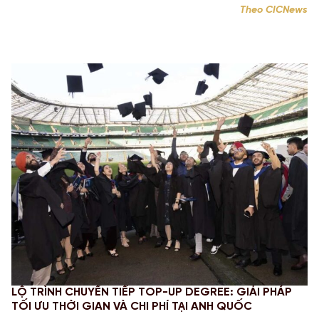
Theo CICNews
LỘ TRÌNH CHUYỂN TIẾP TOP-UP DEGREE: GIẢI PHÁP
C
TỐI ƯU THỜI GIAN VÀ CHI PHÍ TẠI ANH QUỐC
M