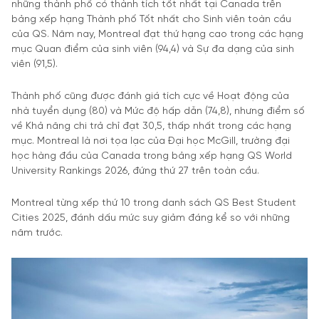
những thành phố có thành tích tốt nhất tại Canada trên
bảng xếp hạng Thành phố Tốt nhất cho Sinh viên toàn cầu
của QS. Năm nay, Montreal đạt thứ hạng cao trong các hạng
mục Quan điểm của sinh viên (94,4) và Sự đa dạng của sinh
viên (91,5).
Thành phố cũng được đánh giá tích cực về Hoạt động của
nhà tuyển dụng (80) và Mức độ hấp dẫn (74,8), nhưng điểm số
về Khả năng chi trả chỉ đạt 30,5, thấp nhất trong các hạng
mục. Montreal là nơi tọa lạc của Đại học McGill, trường đại
học hàng đầu của Canada trong bảng xếp hạng QS World
University Rankings 2026, đứng thứ 27 trên toàn cầu.
Montreal từng xếp thứ 10 trong danh sách QS Best Student
Cities 2025, đánh dấu mức suy giảm đáng kể so với những
năm trước.