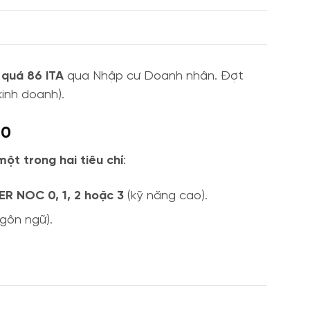
 quá 86 ITA
qua Nhập cư Doanh nhân. Đợt
kinh doanh).
40
một trong hai tiêu chí
:
ER NOC 0, 1, 2 hoặc 3
(kỹ năng cao).
gôn ngữ).