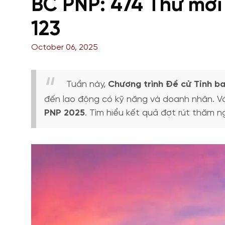
BC PNP: 474 Thư mời
123
October 06, 2025
Tuần này,
Chương trình Đề cử Tỉnh ba
đến lao động có kỹ năng và doanh nhân. V
PNP 2025
. Tìm hiểu kết quả đợt rút thăm ng