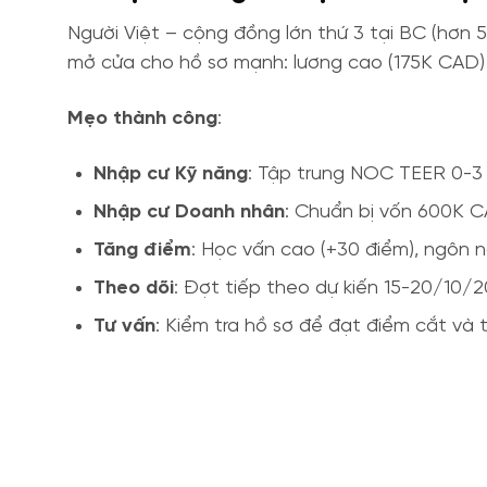
Người Việt – cộng đồng lớn thứ 3 tại BC (hơn 5
mở cửa cho hồ sơ mạnh: lương cao (175K CAD)
Mẹo thành công
:
Nhập cư Kỹ năng
: Tập trung NOC TEER 0-3 (
Nhập cư Doanh nhân
: Chuẩn bị vốn 600K C
Tăng điểm
: Học vấn cao (+30 điểm), ngôn n
Theo dõi
: Đợt tiếp theo dự kiến 15-20/10/2
Tư vấn
: Kiểm tra hồ sơ để đạt điểm cắt và t