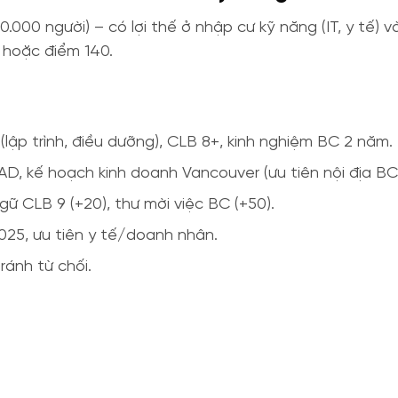
0.000 người) – có lợi thế ở nhập cư kỹ năng (IT, y tế
 hoặc điểm 140.
lập trình, điều dưỡng), CLB 8+, kinh nghiệm BC 2 năm.
AD, kế hoạch kinh doanh Vancouver (ưu tiên nội địa BC
gữ CLB 9 (+20), thư mời việc BC (+50).
025, ưu tiên y tế/doanh nhân.
ránh từ chối.