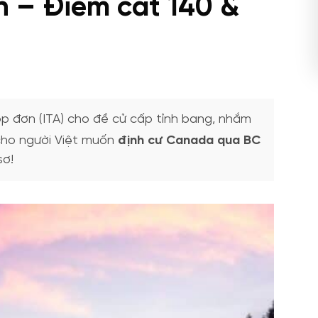
n – Điểm cắt 140 &
 đơn (ITA) cho đề cử cấp tỉnh bang, nhắm
cho người Việt muốn
định cư Canada qua BC
sơ!