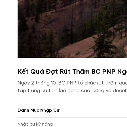
Kết Quả Đợt Rút Thăm BC PNP Ngà
Ngày 2 tháng 10, BC PNP tổ chức rút thăm qu
tập trung ưu tiên lao động cao lương và doan
Danh Mục Nhập Cư
Nhập cư Kỹ năng