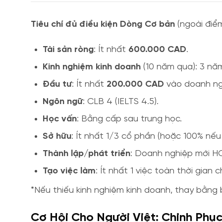
Tiêu chí đủ điều kiện Dòng Cơ bản
(ngoài điểm
Tài sản ròng
: Ít nhất
600.000 CAD
.
Kinh nghiệm kinh doanh
(10 năm qua): 3 nă
Đầu tư
: Ít nhất
200.000 CAD
vào doanh ng
Ngôn ngữ
: CLB 4 (IELTS 4.5).
Học vấn
: Bằng cấp sau trung học.
Sở hữu
: Ít nhất 1/3 cổ phần (hoặc 100% nế
Thành lập/phát triển
: Doanh nghiệp mới H
Tạo việc làm
: Ít nhất 1 việc toàn thời gia
*Nếu thiếu kinh nghiệm kinh doanh, thay bằng 
Cơ Hội Cho Người Việt: Chinh Phụ