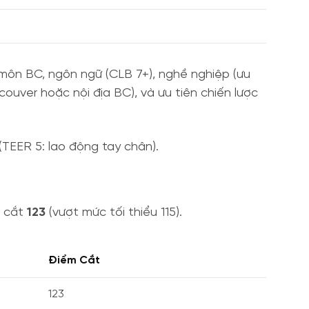
môn BC, ngôn ngữ (CLB 7+), nghề nghiệp (ưu
couver hoặc nội địa BC), và ưu tiên chiến lược
TEER 5: lao động tay chân).
m cắt
123
(vượt mức tối thiểu 115).
Điểm Cắt
123