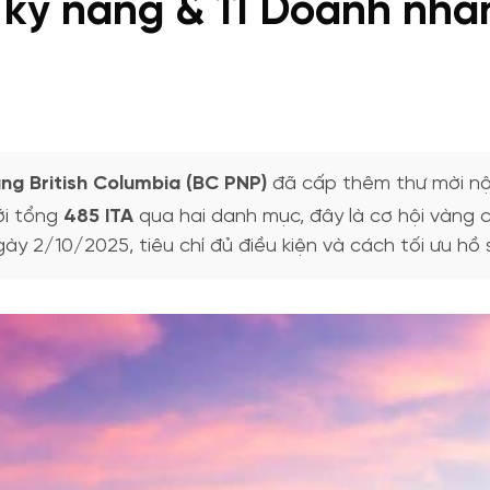
 kỹ năng & 11 Doanh nhâ
ng British Columbia (BC PNP)
đã cấp thêm thư mời nộp
ới tổng
485 ITA
qua hai danh mục, đây là cơ hội vàng 
ày 2/10/2025, tiêu chí đủ điều kiện và cách tối ưu hồ 