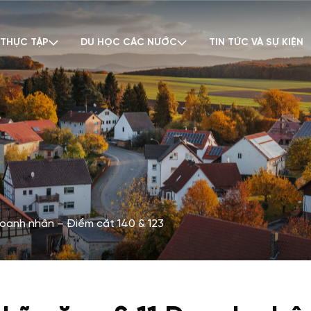
 THỰC TẬP
DU HỌC CÁC NƯỚC
TIN TỨC VÀ SỰ KIỆN
Doanh nhân – Điểm cắt 140 & 123