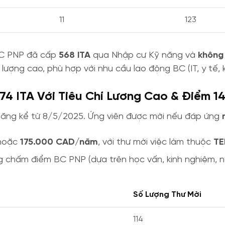
11
123
 BC PNP đã cấp
568 ITA
qua Nhập cư Kỹ năng và
không
lượng cao, phù hợp với nhu cầu lao động BC (IT, y tế, 
4 ITA Với Tiêu Chí Lương Cao & Điểm 1
 năng kể từ 8/5/2025. Ứng viên được mời nếu đáp ứng
hoặc
175.000 CAD/năm
, với thư mời việc làm thuộc
TE
 chấm điểm BC PNP (dựa trên học vấn, kinh nghiệm, n
Số Lượng Thư Mời
114