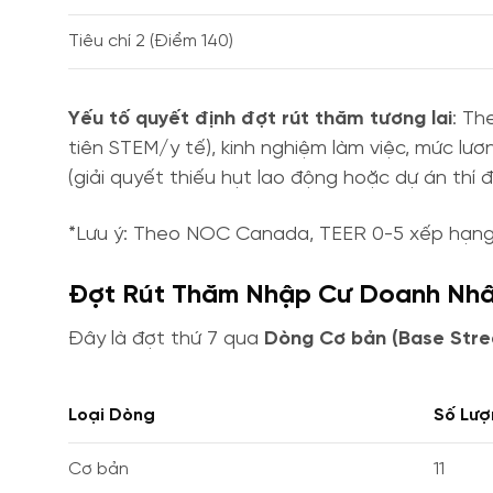
Tiêu chí 2 (Điểm 140)
Yếu tố quyết định đợt rút thăm tương lai
: Th
tiên STEM/y tế), kinh nghiệm làm việc, mức lươ
(giải quyết thiếu hụt lao động hoặc dự án thí đ
*Lưu ý: Theo NOC Canada, TEER 0-5 xếp hạng c
Đợt Rút Thăm Nhập Cư Doanh Nhân
Đây là đợt thứ 7 qua
Dòng Cơ bản (Base Str
Loại Dòng
Số Lượ
Cơ bản
11