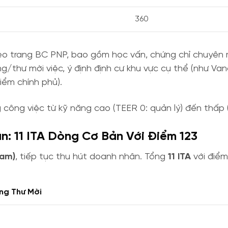
360
eo trang BC PNP, bao gồm học vấn, chứng chỉ chuyên 
ng/thư mời việc, ý định định cư khu vực cụ thể (như Van
iểm chính phủ).
ông việc từ kỹ năng cao (TEER 0: quản lý) đến thấp (
: 11 ITA Dòng Cơ Bản Với Điểm 123
eam)
, tiếp tục thu hút doanh nhân. Tổng
11 ITA
với điể
ng Thư Mời