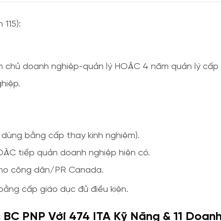
 115):
m chủ doanh nghiệp-quản lý HOẶC 4 năm quản lý cấp 
hiệp.
u dùng bằng cấp thay kinh nghiệm).
OẶC tiếp quản doanh nghiệp hiện có.
n cho công dân/PR Canada.
bằng cấp giáo dục đủ điều kiện.
c BC PNP Với 474 ITA Kỹ Năng & 11 Doan