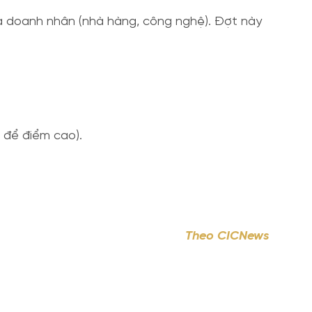
) và doanh nhân (nhà hàng, công nghệ). Đợt này
 để điểm cao).
Theo CICNews