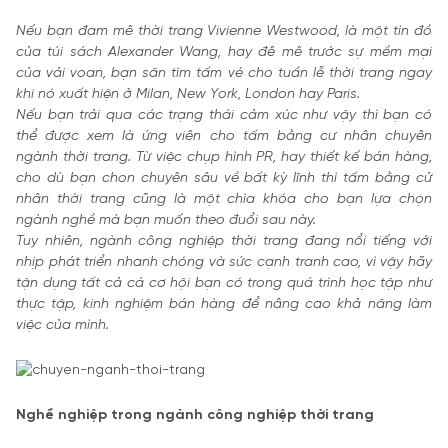
Nếu bạn đam mê thời trang Vivienne Westwood, là một tín đồ
của túi sách Alexander Wang, hay đê mê trước sự mềm mại
của vải voan, bạn săn tìm tấm vé cho tuần lễ thời trang ngay
khi nó xuất hiện ở Milan, New York, London hay Paris.
Nếu bạn trải qua các trạng thái cảm xúc như vậy thì bạn có
thể được xem là ứng viên cho tấm bằng cư nhân chuyên
ngành thời trang. Từ việc chụp hình PR, hay thiết kế bán hàng,
cho dù bạn chon chuyên sâu về bất kỳ lĩnh thì tấm bằng cử
nhân thời trang cũng là một chìa khóa cho bạn lựa chọn
ngành nghề mà bạn muốn theo đuổi sau này.
Tuy nhiên, ngành công nghiệp thời trang đang nổi tiếng với
nhịp phát triển nhanh chóng và sức cạnh tranh cao, vì vậy hãy
tận dụng tất cả cá cơ hội bạn có trong quá trình học tập như
thực tập, kinh nghiệm bán hàng để nâng cao khả năng làm
việc của mình.
Nghề nghiệp trong ngành công nghiệp thời trang