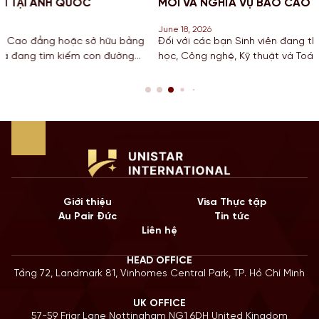
MỚI VÀ NGHĨA VỤ BÁO CÁO CHO SINH VIÊN MỸ
June 18, 2026
 bằng
Đối với các bạn Sinh viên đang theo đuổi khối ngành Khoa
ờng
học, Công nghệ, Kỹ thuật và Toán học tại Mỹ, chương trình 
t
hạn STEM OPT không chỉ là cơ hội để tích lũy kinh nghiệm 
p
còn là “bước đệm” quan trọng cho lộ trình Định cư. Bước sa
năm 2026, Chính […]
Giới thiệu
Visa Thực tập
Au Pair Đức
Tin tức
Liên hệ
HEAD OFFICE
Tầng 72, Landmark 81, Vinhomes Central Park, TP. Hồ Chí Minh
UK OFFICE
57-59 Friar Lane Nottingham NG1 6DH United Kingdom