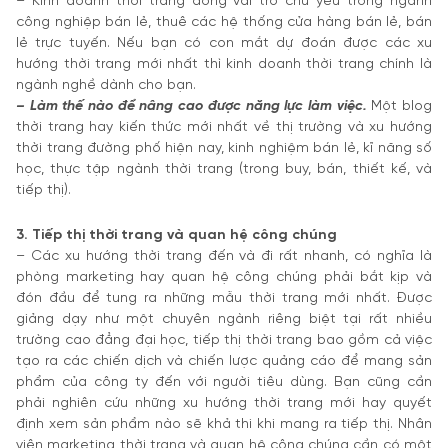
– Kinh doanh thời trang đóng vai trò chủ yếu trong ngành
công nghiệp bán lẻ, thuê các hệ thống cửa hàng bán lẻ, bán
lẻ trực tuyến. Nếu bạn có con mắt dự đoán được các xu
hướng thời trang mới nhất thì kinh doanh thời trang chính là
ngành nghề dành cho bạn.
– Làm thế nào để nâng cao được năng lực làm việc.
Một blog
thời trang hay kiến thức mới nhất về thị trường và xu hướng
thời trang đường phố hiện nay, kinh nghiệm bán lẻ, kĩ năng số
học, thực tập ngành thời trang (trong buy, bán, thiết kế, và
tiếp thị).
3. Tiếp thị thời trang và quan hệ công chúng
– Các xu hướng thời trang đến và đi rất nhanh, có nghĩa là
phòng marketing hay quan hệ công chúng phải bắt kịp và
đón đầu để tung ra những mẫu thời trang mới nhất. Được
giảng dạy như một chuyên ngành riêng biệt tại rất nhiều
trường cao đẳng đại học, tiếp thị thời trang bao gồm cả việc
tạo ra các chiến dịch và chiến lược quảng cáo để mang sản
phẩm của công ty đến với người tiêu dùng. Bạn cũng cần
phải nghiên cứu những xu hướng thời trang mới hay quyết
định xem sản phẩm nào sẽ khả thi khi mang ra tiếp thị. Nhân
viên marketing thời trang và quan hệ công chúng cần có một