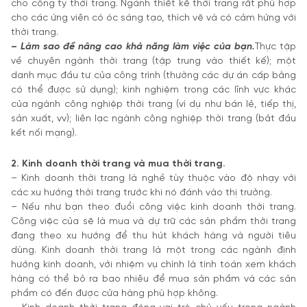
cho công ty thời trang. Ngành thiết kế thời trang rất phù hợp
cho các ứng viên có óc sáng tạo, thích vẽ và có cảm hứng với
thời trang.
– Làm sao để nâng cao khả năng làm việc của bạn.
Thực tập
về chuyên ngành thời trang (tập trung vào thiết kế); một
danh mục đầu tư của công trình (thường các dự án cấp bằng
có thể được sử dụng); kinh nghiệm trong các lĩnh vực khác
của ngành công nghiệp thời trang (ví dụ như bán lẻ, tiếp thị,
sản xuất, vv); liên lạc ngành công nghiệp thời trang (bắt đầu
kết nối mạng).
2. Kinh doanh thời trang và mua thời trang.
– Kinh doanh thời trang là nghề tùy thuộc vào độ nhạy với
các xu hướng thời trang trước khi nó đánh vào thị trưởng.
– Nếu như bạn theo đuổi công việc kinh doanh thời trang.
Công việc của sẽ là mua và dự trữ các sản phẩm thời trang
đang theo xu hướng để thu hút khách hàng và người tiêu
dùng. Kinh doanh thời trang là một trong các ngành định
hướng kinh doanh, với nhiệm vụ chính là tính toán xem khách
hàng có thể bỏ ra bao nhiêu để mua sản phẩm và các sản
phẩm có đến được cửa hàng phù hợp không.