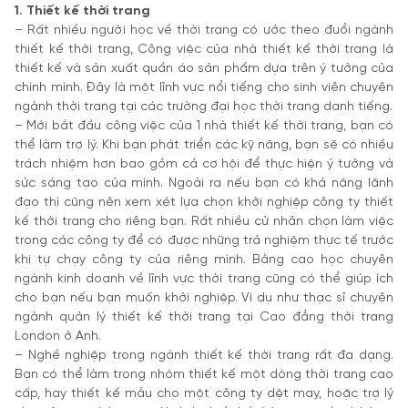
1. Thiết kế thời trang
– Rất nhiều người học về thời trang có ước theo đuổi ngành
thiết kế thời trang, Công việc của nhà thiết kế thời trang là
thiết kế và sản xuất quần áo sản phẩm dựa trên ý tưởng của
chính mình. Đây là một lĩnh vực nổi tiếng cho sinh viên chuyên
ngành thời trang tại các trường đại học thời trang danh tiếng.
– Mới bắt đầu công việc của 1 nhà thiết kế thời trang, bạn có
thể làm trợ lý. Khi bạn phát triển các kỹ năng, bạn sẽ có nhiều
trách nhiệm hơn bao gồm cả cơ hội để thực hiện ý tưởng và
sức sáng tạo của mình. Ngoài ra nếu bạn có khả năng lãnh
đạo thì cũng nên xem xét lựa chọn khởi nghiệp công ty thiết
kế thời trang cho riêng bạn. Rất nhiều cử nhân chọn làm việc
trong các công ty để có được những trả nghiệm thực tế trước
khi tự chạy công ty của riêng mình. Bằng cao học chuyên
ngành kinh doanh về lĩnh vực thời trang cũng có thể giúp ích
cho bạn nếu bạn muốn khởi nghiệp. Ví dụ như thạc sĩ chuyên
ngành quản lý thiết kế thời trang tại Cao đẳng thời trang
London ở Anh.
– Nghề nghiệp trong ngành thiết kế thời trang rất đa dạng.
Bạn có thể làm trong nhóm thiết kế một dòng thời trang cao
cấp, hay thiết kế mẫu cho một công ty dệt may, hoặc trợ lý