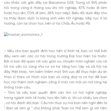
các khảo sát gần đây tại Barcelona GSE. Trong số 94% phản
hồi trong vòng 6 tháng sau khi tốt nghiệp, 87% hoặc đi làm
hoặc học lên, (72% đi làm, 28% học tiếp). Biểu đồ dưới đây cho
ta thấy được dưới ½ lượng sinh viên tốt nghiệp tiếp tục ở lại
trường, còn lại chọn học tiến sĩ tại Châu Âu hoặc Mỹ
– Nếu như bạn quyết định học tiến sĩ Kinh tế, bạn có thể bắt
đầu xem xét các cơ hội trong trường Đại học hiện tại trước.
Bởi vì bạn đã quen với các giáo sư, chuyên môn nghiên cứu và
hỗ trợ sẵn có cũng như cơ sơ hạ tầng học tập và xã hội tại
đây. Mặt khác, tìm kiếm thêm một lĩnh vực để thực hiện dự án
thạc sĩ theo sở thích của bạn và cũng đưa ra cơ hội để bạn
học hỏi thêm kinh nghiệm sống ở một nơi mới và mở rộng hệ
thống toàn cầu.
– Tóm lại nếu bạn quyết định săn tìm cơ hội nghề nghiệp
trong ngành kinh tế hoặc học lên tiến sĩ, thì có nhiều lựa chọn
, cơ hội đanh đợi bạn. Câu hỏi thực sự mà bạn nên nghĩ đến là
“ Bạn sẽ làm gì ” chứ không phải “bạn có thể làm gì với tấm