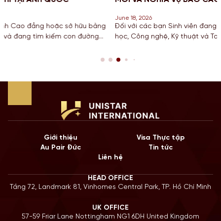
June 18, 2026
u bằng
Đối với các bạn Sinh viên đang theo đuổi khối ngành Kho
đường
học, Công nghệ, Kỹ thuật và Toán học tại Mỹ, chương trìn
ột
hạn STEM OPT không chỉ là cơ hội để tích lũy kinh nghiệ
iếp
còn là “bước đệm” quan trọng cho lộ trình Định cư. Bước 
năm 2026, Chính […]
Giới thiệu
Visa Thực tập
Au Pair Đức
Tin tức
Liên hệ
HEAD OFFICE
Tầng 72, Landmark 81, Vinhomes Central Park, TP. Hồ Chí Minh
UK OFFICE
57-59 Friar Lane Nottingham NG1 6DH United Kingdom