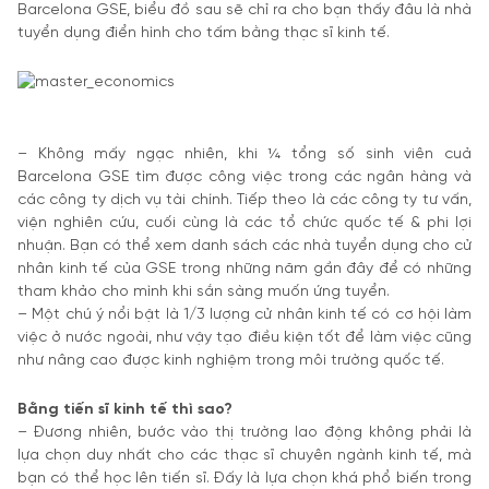
Barcelona GSE, biểu đồ sau sẽ chỉ ra cho bạn thấy đâu là nhà
tuyển dụng điển hình cho tấm bằng thạc sĩ kinh tế.
– Không mấy ngạc nhiên, khi ¼ tổng số sinh viên cuả
Barcelona GSE tìm được công việc trong các ngân hàng và
các công ty dịch vụ tài chính. Tiếp theo là các công ty tư vấn,
viện nghiên cứu, cuối cùng là các tổ chức quốc tế & phi lợi
nhuận. Bạn có thể xem danh sách các nhà tuyển dụng cho cử
nhân kinh tế của GSE trong những năm gần đây để có những
tham khảo cho mình khi sắn sàng muốn ứng tuyển.
– Một chú ý nổi bật là 1/3 lượng cử nhân kinh tế có cơ hội làm
việc ở nước ngoài, như vậy tạo điều kiện tốt để làm việc cũng
như nâng cao được kinh nghiệm trong môi trường quốc tế.
Bằng tiến sĩ kinh tế thì sao?
– Đương nhiên, bước vào thị trường lao động không phải là
lựa chọn duy nhất cho các thạc sĩ chuyên ngành kinh tế, mà
bạn có thể học lên tiến sĩ. Đấy là lựa chọn khá phổ biến trong