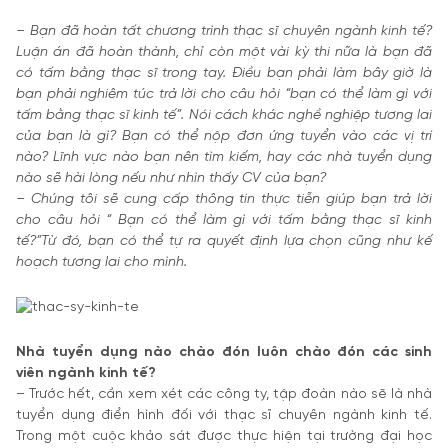
– Bạn đã hoàn tất chương trình thạc sĩ chuyên ngành kinh tế?
Luận án đã hoàn thành, chỉ còn một vài kỳ thi nữa là bạn đã
có tấm bằng thạc sĩ trong tay. Điều bạn phải làm bây giờ là
bạn phải nghiêm túc trả lời cho câu hỏi “bạn có thể làm gì với
tấm bằng thạc sĩ kinh tế”. Nói cách khác nghề nghiệp tương lai
của bạn là gì? Bạn có thể nộp đơn ứng tuyển vào các vị trí
nào? Lĩnh vực nào bạn nên tìm kiếm, hay các nhà tuyển dụng
nào sẽ hài lòng nếu như nhìn thấy CV của bạn?
– Chúng tôi sẽ cung cấp thông tin thực tiễn giúp bạn trả lời
cho câu hỏi “ Bạn có thể làm gì với tấm bằng thạc sĩ kinh
tế?”Từ đó, bạn có thể tự ra quyết định lựa chọn cũng như kế
hoạch tương lai cho mình.
Nhà tuyển dụng nào chào đón luôn chào đón các sinh
viên ngành kinh tế?
– Trước hết, cần xem xét các công ty, tập đoàn nào sẽ là nhà
tuyển dụng điển hình đối với thạc sĩ chuyên ngành kinh tế.
Trong một cuộc khảo sát được thực hiện tại trường đại học