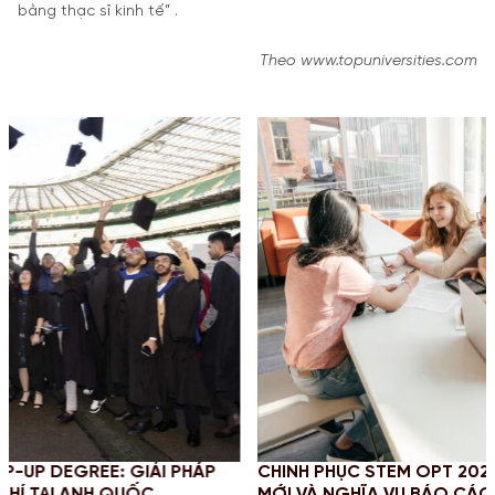
bằng thạc sĩ kinh tế” .
Theo www.topuniversities.com
HÁP
CHINH PHỤC STEM OPT 2026: CẬP NHẬT QUY ĐỊNH
MỚI VÀ NGHĨA VỤ BÁO CÁO CHO SINH VIÊN MỸ