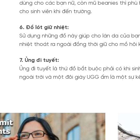
dùng cho các bạn nữ, còn mũ beanies thì phù h
cho sinh viên khi đến trường.
6. Đồ lót giữ nhiệt:
Sử dụng những đồ này giúp cho làn da của bạn
nhiệt thoát ra ngoài đồng thời giữ cho mồ hôi k
7. Ủng đi tuyết:
Ủng đi tuyết là thứ đồ bắt buộc phải có khi s
ngoài trời và một đôi giày UGG ấm là một sự 