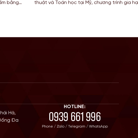
tấm bằng
thuật và Toán học tại Mỹ, chương trình gia h
nh chuyển
để tích lũy kinh nghiệm mà còn là “bước đệm” 
Bước sang năm 2026, Chính […]
HOTLINE:
0939 661 996
Thái Hà,
 Đống Đa
Phone / Zalo / Telegram / WhatsApp