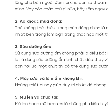
lông phủ bên ngoài đem lại cho bạn sự thoải 
mình. Vậy còn chần chừ gì nữa, hãy sắm ngay 
2. Áo khoác mùa đông:
Thứ không thể thiếu trong mùa đông chính là n
nhiệt bên trong làm bạn trông thật hợp mốt t
3. Sữa dưỡng ẩm:
Sử dụng sữa dưỡng ẩm không phải là điều bắt b
là sử dụng sữa dưỡng ẩm tinh chất dầu thay vì
bạn hơi lười một chút thì có thể dung sữa dư
4. Máy sưởi và làm ẩm không khí:
Những thiết bị này giúp duy trì nhiệt độ phòn
5. Mũ len và chụp tai:
Mũ len hoặc mũ beanies là những phụ kiện tuyệ