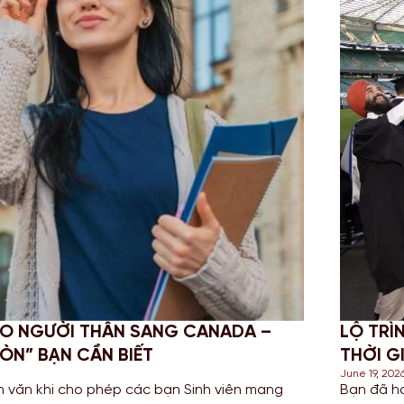
EO NGƯỜI THÂN SANG CANADA –
LỘ TRÌ
ÒN” BẠN CẦN BIẾT
THỜI G
June 19, 202
 văn khi cho phép các bạn Sinh viên mang
Bạn đã h