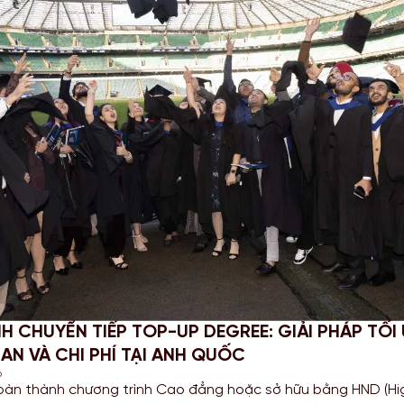
NH CHUYỂN TIẾP TOP-UP DEGREE: GIẢI PHÁP TỐI
IAN VÀ CHI PHÍ TẠI ANH QUỐC
6
oàn thành chương trình Cao đẳng hoặc sở hữu bằng HND (Hi