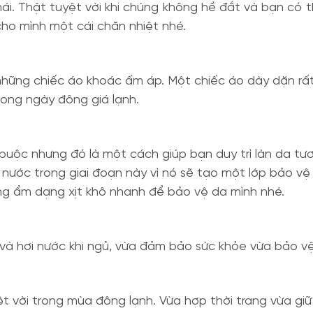
mái. Thật tuyệt vời khi chúng không hề đắt và bạn có
cho mình một cái chăn nhiệt nhé.
hững chiếc áo khoác ấm áp. Một chiếc áo dày dặn rất 
rong ngày đông giá lạnh.
uộc nhưng đó là một cách giúp bạn duy trì làn da tươ
 nước trong giai đoạn này vì nó sẽ tạo một lớp bảo v
ỡng ẩm dạng xịt khô nhanh để bảo vệ da mình nhé.
g và hơi nước khi ngủ, vừa đảm bảo sức khỏe vừa bảo v
t vời trong mùa đông lạnh. Vừa hợp thời trang vừa gi