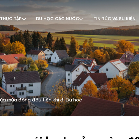
 THỰC TẬP
DU HỌC CÁC NƯỚC
TIN TỨC VÀ SỰ KIỆN
 của mùa đông đầu tiên khi đi Du học