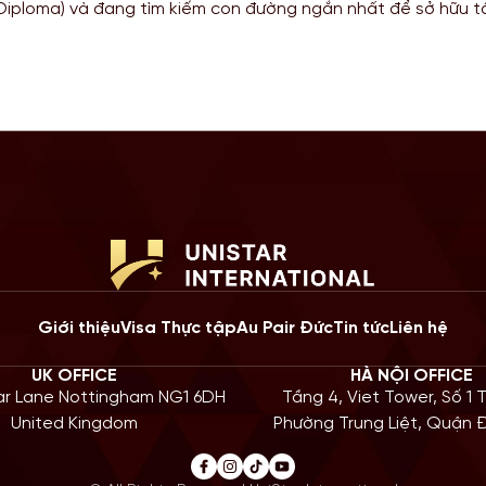
 Diploma) và đang tìm kiếm con đường ngắn nhất để sở hữu 
anh giá từ một Quốc gia có nền giáo dục hàng đầu? Lộ trì
up degree tại Anh chính là câu trả […]
Giới thiệu
Visa Thực tập
Au Pair Đức
Tin tức
Liên hệ
UK OFFICE
HÀ NỘI OFFICE
iar Lane Nottingham NG1 6DH
Tầng 4, Viet Tower, Số 1 
United Kingdom
Phường Trung Liệt, Quận