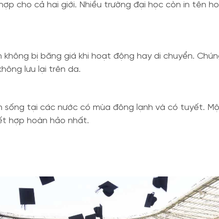
ợp cho cả hai giới. Nhiều trường đại học còn in tên 
 không bị băng giá khi hoạt động hay di chuyển. Chún
hông lưu lại trên da.
inh sống tại các nước có mùa đông lạnh và có tuyết. 
kết hợp hoàn hảo nhất.