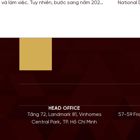
 và làm việc. Tuy nhiên, bước sang năm 2026,
National
 thay đổi mang tính thắt chặt đối với diện
Cử nhân d
tiếp Top-
HEAD OFFICE
Tầng 72, Landmark 81, Vinhomes
57-59 Fr
Central Park, TP. Hồ Chí Minh