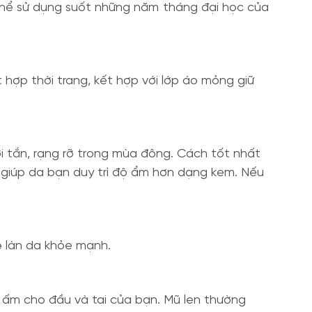
 thể sử dụng suốt những năm tháng đại học của
hợp thời trang, kết hợp với lớp áo mỏng giữ
i tắn, rạng rỡ trong mùa đông. Cách tốt nhất
ệ giúp da bạn duy trì độ ẩm hơn dạng kem. Nếu
ệ làn da khỏe mạnh.
ữ ấm cho đầu và tai của bạn. Mũ len thường