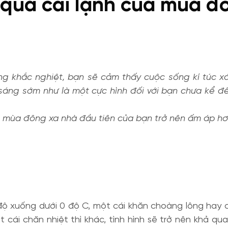
 qua cái lạnh của mùa đ
g khắc nghiệt, bạn sẽ cảm thấy cuộc sống kí túc x
ổi sáng sớm như là một cực hình đối với bạn chưa kể 
 mùa đông xa nhà đầu tiên của bạn trở nên ấm áp hơ
 độ xuống dưới 0 độ C, một cái khăn choàng lông hay
ột cái chăn nhiệt thì khác, tình hình sẽ trở nên khả 