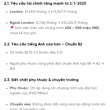
2.1. Yêu cầu tài chính tăng mạnh từ 2/1/2025
London:
£1,483/tháng → £13,347/9 tháng.
Ngoài London:
£1,136/tháng → £10,224/9 tháng.
Sinh viên Việt cần chứng minh
450 – 500 triệu VND
,
chưa kể học phí.
2.2. Yêu cầu tiếng Anh cao hơn – Chuẩn B2
Tối thiểu IELTS 5.5 (trước đây 5.0).
Người phụ thuộc cũng phải đạt chuẩn Anh ngữ (A1 → A2 →
B2).
2.3. Siết chặt phụ thuộc & chuyển trường
Phụ thuộc:
Chỉ áp dụng với chương trình sau đại học
nghiên cứu (PhD/MRes).
Chuyển visa:
Không được đổi sang visa lao động trước khi
hoàn thành bằng cấp.