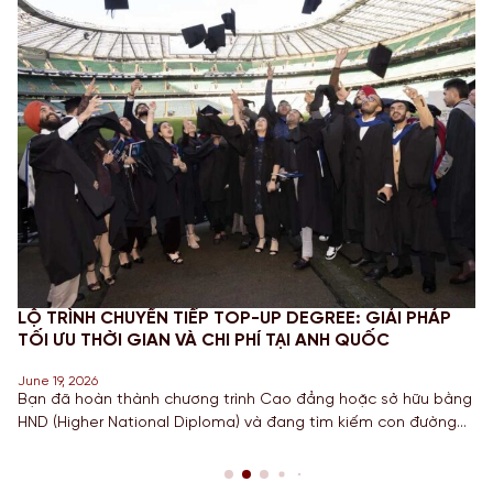
LỘ TRÌNH CHUYỂN TIẾP TOP-UP DEGREE: GIẢI PHÁP
TỐI ƯU THỜI GIAN VÀ CHI PHÍ TẠI ANH QUỐC
June 19, 2026
Bạn đã hoàn thành chương trình Cao đẳng hoặc sở hữu bằng
HND (Higher National Diploma) và đang tìm kiếm con đường
ngắn nhất để sở hữu tấm bằng Cử nhân danh giá từ một
Quốc gia có nền giáo dục hàng đầu? Lộ trình chuyển tiếp
Top-up degree tại Anh chính là câu trả […]