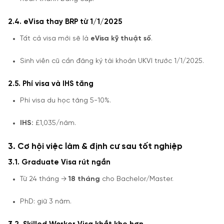
2.4. eVisa thay BRP từ 1/1/2025
Tất cả visa mới sẽ là
eVisa kỹ thuật số
.
Sinh viên cũ cần đăng ký tài khoản UKVI trước 1/1/2025.
2.5. Phí visa và IHS tăng
Phí visa du học tăng 5-10%.
IHS:
£1,035/năm.
3. Cơ hội việc làm & định cư sau tốt nghiệp
3.1. Graduate Visa rút ngắn
Từ 24 tháng →
18 tháng
cho Bachelor/Master.
PhD: giữ 3 năm.