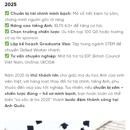
2025
Chuẩn bị tài chính minh bạch:
Mở sổ tiết kiệm từ sớm,
chứng minh nguồn gốc rõ ràng.
Nâng cao tiếng Anh:
IELTS 6.0+ để tăng cơ hội.
Chọn trường chiến lược:
Ưu tiên top 100 QS hoặc trường
có uy tín sponsor.
Lập kế hoạch Graduate Visa:
Tập trung ngành STEM để
chuyển Skilled Worker nhanh.
Tư vấn chuyên nghiệp:
Nhờ hỗ trợ từ IDP, British Council
Việt Nam, UniStar, UKCISA.
Năm 2025 là
thử thách lớn
cho giấc mơ du học Anh của sinh
viên Việt, với hàng loạt thay đổi từ tài chính, tiếng Anh, phụ
thuộc đến visa sau tốt nghiệp. Tuy nhiên, nếu
chuẩn bị sớm –
chiến lược đúng – hồ sơ minh bạch
, bạn hoàn toàn có thể
biến “cú sốc di trú 2025” thành
bước đệm thành công tại
Anh Quốc
.