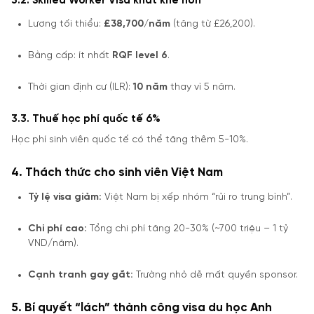
3.2. Skilled Worker Visa khắt khe hơn
Lương tối thiểu:
£38,700/năm
(tăng từ £26,200).
Bằng cấp: ít nhất
RQF level 6
.
Thời gian định cư (ILR):
10 năm
thay vì 5 năm.
3.3. Thuế học phí quốc tế 6%
Học phí sinh viên quốc tế có thể tăng thêm 5-10%.
4. Thách thức cho sinh viên Việt Nam
Tỷ lệ visa giảm:
Việt Nam bị xếp nhóm “rủi ro trung bình”.
Chi phí cao:
Tổng chi phí tăng 20-30% (~700 triệu – 1 tỷ
VND/năm).
Cạnh tranh gay gắt:
Trường nhỏ dễ mất quyền sponsor.
5. Bí quyết “lách” thành công visa du học Anh