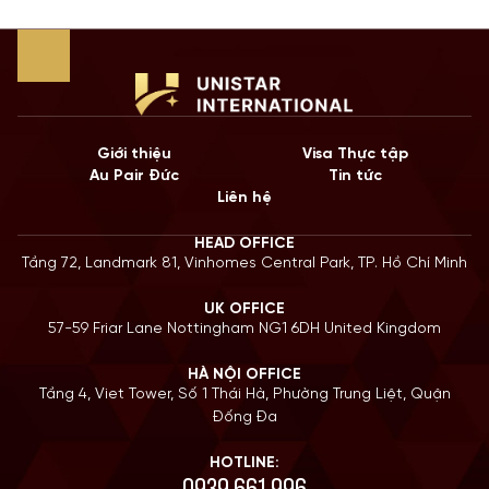
Giới thiệu
Visa Thực tập
Au Pair Đức
Tin tức
Liên hệ
HEAD OFFICE
Tầng 72, Landmark 81, Vinhomes Central Park, TP. Hồ Chí Minh
UK OFFICE
57-59 Friar Lane Nottingham NG1 6DH United Kingdom
HÀ NỘI OFFICE
Tầng 4, Viet Tower, Số 1 Thái Hà, Phường Trung Liệt, Quận
Đống Đa
HOTLINE:
0939 661 996