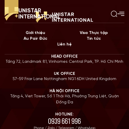
UNISTAR
INTERNATIONAL
Giới thiệu
Visa Thực tập
Au Pair Đức
Tin tức
Liên hệ
HEAD OFFICE
Tầng 72, Landmark 81, Vinhomes Central Park, TP. Hồ Chí Minh
UK OFFICE
57-59 Friar Lane Nottingham NG1 6DH United Kingdom
HÀ NỘI OFFICE
Tầng 4, Viet Tower, Số 1 Thái Hà, Phường Trung Liệt, Quận
Đống Đa
HOTLINE:
0939 661 996
Phone / Zalo / Telegram / WhatsApp