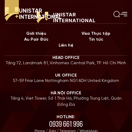
UNISTAR
INTERNATIONAL
Giới thiệu
Visa Thực tập
Au Pair Đức
Tin tức
Liên hệ
HEAD OFFICE
Tầng 72, Landmark 81, Vinhomes Central Park, TP. Hồ Chí Minh
UK OFFICE
57-59 Friar Lane Nottingham NG1 6DH United Kingdom
HÀ NỘI OFFICE
Tầng 4, Viet Tower, Số 1 Thái Hà, Phường Trung Liệt, Quận
Đống Đa
HOTLINE:
0939 661 996
Phone / Zalo / Telegram / WhatsApp