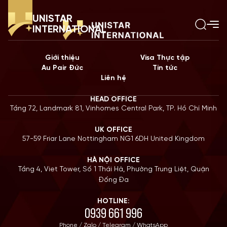
UNISTAR
INTERNATIONAL
Giới thiệu
Visa Thực tập
Au Pair Đức
Tin tức
Liên hệ
HEAD OFFICE
Tầng 72, Landmark 81, Vinhomes Central Park, TP. Hồ Chí Minh
UK OFFICE
57-59 Friar Lane Nottingham NG1 6DH United Kingdom
HÀ NỘI OFFICE
Tầng 4, Viet Tower, Số 1 Thái Hà, Phường Trung Liệt, Quận
Đống Đa
HOTLINE:
0939 661 996
Phone / Zalo / Telegram / WhatsApp