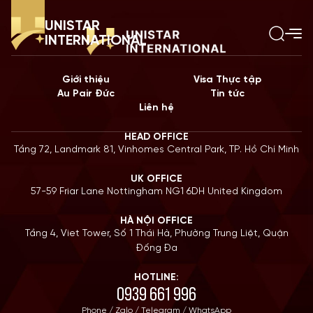
UNISTAR
INTERNATIONAL
Giới thiệu
Visa Thực tập
Au Pair Đức
Tin tức
Liên hệ
HEAD OFFICE
Tầng 72, Landmark 81, Vinhomes Central Park, TP. Hồ Chí Minh
UK OFFICE
57-59 Friar Lane Nottingham NG1 6DH United Kingdom
HÀ NỘI OFFICE
Tầng 4, Viet Tower, Số 1 Thái Hà, Phường Trung Liệt, Quận
Đống Đa
HOTLINE:
0939 661 996
Phone / Zalo / Telegram / WhatsApp