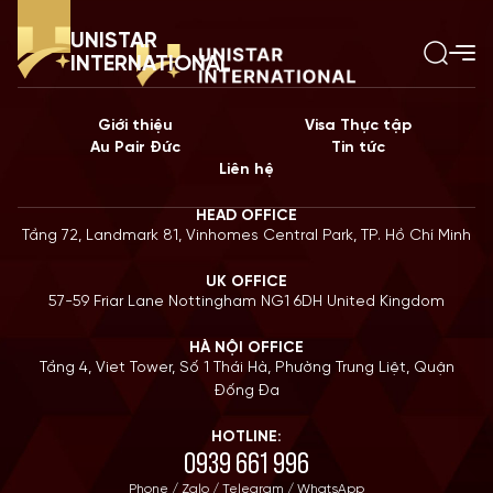
UNISTAR
INTERNATIONAL
Giới thiệu
Visa Thực tập
Au Pair Đức
Tin tức
Liên hệ
HEAD OFFICE
Tầng 72, Landmark 81, Vinhomes Central Park, TP. Hồ Chí Minh
UK OFFICE
57-59 Friar Lane Nottingham NG1 6DH United Kingdom
HÀ NỘI OFFICE
Tầng 4, Viet Tower, Số 1 Thái Hà, Phường Trung Liệt, Quận
Đống Đa
HOTLINE:
0939 661 996
Phone / Zalo / Telegram / WhatsApp