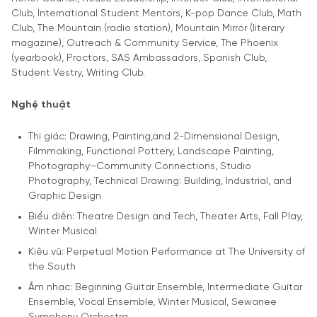
Club, International Student Mentors, K-pop Dance Club, Math
Club, The Mountain (radio station), Mountain Mirror (literary
magazine), Outreach & Community Service, The Phoenix
(yearbook), Proctors, SAS Ambassadors, Spanish Club,
Student Vestry, Writing Club.
Nghệ thuật
Thị giác: Drawing, Painting,and 2-Dimensional Design,
Filmmaking, Functional Pottery, Landscape Painting,
Photography–Community Connections, Studio
Photography, Technical Drawing: Building, Industrial, and
Graphic Design
Biểu diễn: Theatre Design and Tech, Theater Arts, Fall Play,
Winter Musical
Kiêu vũ: Perpetual Motion Performance at The University of
the South
Âm nhạc: Beginning Guitar Ensemble, Intermediate Guitar
Ensemble, Vocal Ensemble, Winter Musical, Sewanee