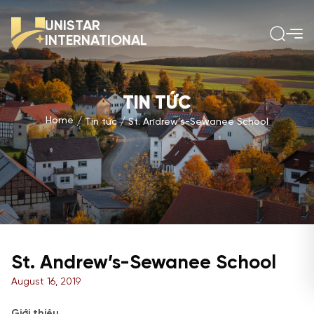
UNISTAR
INTERNATIONAL
TIN TỨC
Home
Tin tức
St. Andrew’s-Sewanee School
St. Andrew’s-Sewanee School
August 16, 2019
Giới thiệu