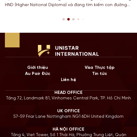
HND (Higher National Diploma) và đang tìm kiếm con đường
ngắn nhất để sở hữu tấm bằng Cử nhân danh giá từ một
Quốc gia có nền giáo dục hàng đầu? Lộ trình chuyển tiếp
Top-up degree tại Anh chính là câu trả […]
Giới thiệu
Visa Thực tập
Au Pair Đức
Tin tức
Liên hệ
HEAD OFFICE
Tầng 72, Landmark 81, Vinhomes Central Park, TP. Hồ Chí Minh
UK OFFICE
57-59 Friar Lane Nottingham NG1 6DH United Kingdom
HÀ NỘI OFFICE
Tầng 4, Viet Tower, Số 1 Thái Hà, Phường Trung Liệt, Quận