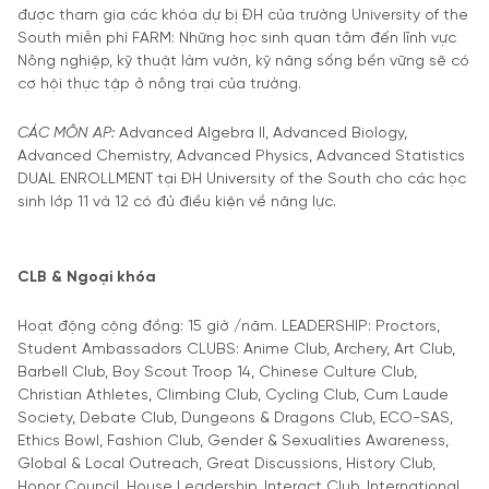
được tham gia các khóa dự bị ĐH của trường University of the
South miễn phí FARM: Những học sinh quan tâm đến lĩnh vực
Nông nghiệp, kỹ thuật làm vườn, kỹ năng sống bền vững sẽ có
cơ hội thực tập ở nông trại của trường.
CÁC MÔN AP:
Advanced Algebra II, Advanced Biology,
Advanced Chemistry, Advanced Physics, Advanced Statistics
DUAL ENROLLMENT tại ĐH University of the South cho các học
sinh lớp 11 và 12 có đủ điều kiện về năng lực.
CLB & Ngoại khóa
Hoạt động cộng đồng: 15 giờ /năm. LEADERSHIP: Proctors,
Student Ambassadors CLUBS: Anime Club, Archery, Art Club,
Barbell Club, Boy Scout Troop 14, Chinese Culture Club,
Christian Athletes, Climbing Club, Cycling Club, Cum Laude
Society, Debate Club, Dungeons & Dragons Club, ECO-SAS,
Ethics Bowl, Fashion Club, Gender & Sexualities Awareness,
Global & Local Outreach, Great Discussions, History Club,
Honor Council, House Leadership, Interact Club, International