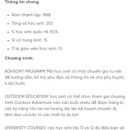
Thông tin chung
Năm thành lập: 1868
Tống số học sinh: 250
% học sinh quốc tế: 80%
Sĩ số trung bình: 15
Tỉ lệ giáo viên/học sinh: 1:5
Chương trình:
ADVISORY PROGRAM:
Mỗi học sinh có một chuyên gia tư vấn
để hướng dẫn, hỗ trợ, phụ đạo và thông tin về cho phụ huynh,
4 lần/tuần
OUTDOOR EDUCATION
: học sinh có thể chọn tham gia chương
trình Outdoor Adventure vào các buổi chiều để được trang bị
các kỹ năng tồn tại nơi hoang dã, lên kế hoạch chuyến đi,
lãnh đạo và bảo trì các thiết bị du lịch.
UNIVERSITY COURSES
: các học sinh lớp 11 và 12 đủ điều kiện sẽ