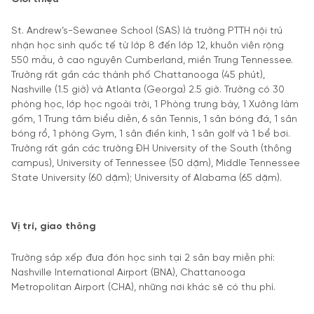
St. Andrew’s-Sewanee School (SAS) là trường PTTH nội trú
nhận học sinh quốc tế từ lớp 8 đến lớp 12, khuôn viên rộng
550 mẫu, ở cao nguyên Cumberland, miền Trung Tennessee.
Trường rất gần các thành phố Chattanooga (45 phút),
Nashville (1.5 giờ) và Atlanta (Georga) 2.5 giờ. Trường có 30
phòng học, lớp học ngoài trời, 1 Phòng trưng bày, 1 Xưởng làm
gốm, 1 Trung tâm biểu diễn, 6 sân Tennis, 1 sân bóng đá, 1 sân
bóng rổ, 1 phòng Gym, 1 sân điền kinh, 1 sân golf và 1 bể bơi.
Trường rất gần các trường ĐH University of the South (thông
campus), University of Tennessee (50 dặm), Middle Tennessee
State University (60 dặm); University of Alabama (65 dặm).
Vị trí, giao thông
Trường sắp xếp đưa đón học sinh tại 2 sân bay miễn phí:
Nashville International Airport (BNA), Chattanooga
Metropolitan Airport (CHA), những nơi khác sẽ có thu phí.