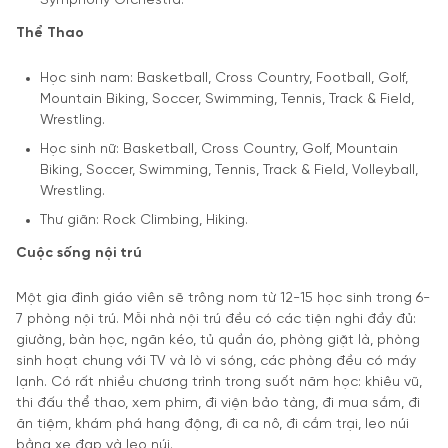
Symphony Orchestra.
Thể Thao
Học sinh nam: Basketball, Cross Country, Football, Golf,
Mountain Biking, Soccer, Swimming, Tennis, Track & Field,
Wrestling.
Học sinh nữ: Basketball, Cross Country, Golf, Mountain
Biking, Soccer, Swimming, Tennis, Track & Field, Volleyball,
Wrestling.
Thư giãn: Rock Climbing, Hiking.
Cuộc sống nội trú
Một gia đình giáo viên sẽ trông nom từ 12-15 học sinh trong 6-
7 phòng nội trú. Mỗi nhà nội trú đều có các tiện nghi đầy đủ:
giường, bàn học, ngăn kéo, tủ quần áo, phòng giặt là, phòng
sinh hoạt chung với TV và lò vi sóng, các phòng đều có máy
lạnh. Có rất nhiều chương trình trong suốt năm học: khiêu vũ,
thi đấu thể thao, xem phim, đi viện bảo tàng, đi mua sắm, đi
ăn tiệm, khám phá hang động, đi ca nô, đi cắm trại, leo núi
bằng xe đạp và leo núi.