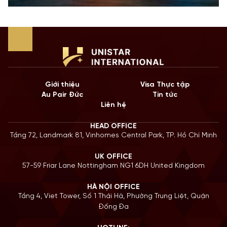
Giới thiệu
Visa Thực tập
Au Pair Đức
Tin tức
Liên hệ
HEAD OFFICE
Tầng 72, Landmark 81, Vinhomes Central Park, TP. Hồ Chí Minh
UK OFFICE
57-59 Friar Lane Nottingham NG1 6DH United Kingdom
HÀ NỘI OFFICE
Tầng 4, Viet Tower, Số 1 Thái Hà, Phường Trung Liệt, Quận
Đống Đa