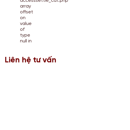
access
settle_cat.php
array
offset
on
value
of
type
null in
Liên hệ tư vấn