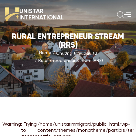
UNISTAR
INTERNATIONAL
RURAL ENTREPRENEUR STREAM
(RRS)
Home
Chương trình đầu tư
Rural Entrepreneur Stream (RRS)
Warning
: Trying
/home/unistarimmigrati/public_html/wp-
to
content/themes/monatheme/partials/te