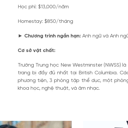
Học phí: $13,000/năm
Homestay: $850/tháng
► Chương trình ngắn hạn:
Anh ngữ và Anh ngữ
Cơ sở vật chất:
Trường Trung học New Westminster (NWSS) là tr
trang bị đầy đủ nhất tại British Columbia. 
phương tiện, 3 phòng tập thể dục, một phòn
khoa học, nghệ thuật, và âm nhạc.