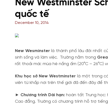
New Westminster Schoo
quốc tế
December 10, 2014
New Wesminster
là thành phố lâu đời nhất 
sinh sống và làm việc. Trường nằm trong
Grea
rất thoải mái: mùa hè nắng ấm (20°C – 26°C) 
Khu học sở New Westminster
là một trong ca
viên từ khắp nơi trên thế giới đã đến đây để t
► Chương trình Dài hạn:
hoàn tất Trung học:
Cao đẳng. Trường có chương trình hỗ trợ tiếng 