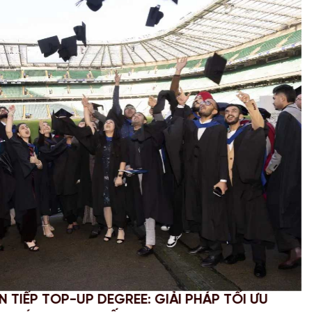
PHỤC STEM OPT 2026: CẬP NHẬT QUY ĐỊNH MỚI