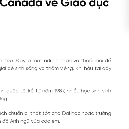
Canada về Giáo dục
 đẹp. Đây là một nơi an toàn và thoải mái để
́i để sinh sống và thăm viếng. Khí hậu tại đây
h quốc tế. kể từ năm 1987, nhiều học sinh sinh
̀ng.
h chuẩn bị thật tốt cho Đại học hoặc trường
nh độ Anh ngữ của các em.