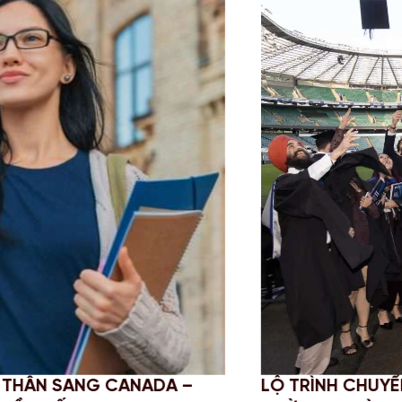
-UP DEGREE: GIẢI PHÁP TỐI ƯU
CHINH 