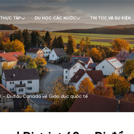
 THỰC TẬP
DU HỌC CÁC NƯỚC
TIN TỨC VÀ SỰ KIỆN
– Đi đầu Canada về Giáo dục quốc tế