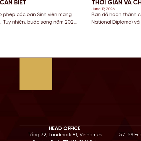
 ANH QUỐC
NGHĨA 
June 18, 202
Cao đẳng hoặc sở hữu bằng HND (Higher
Đối với c
iếm con đường ngắn nhất để sở hữu tấm bằng
thuật và 
 có nền giáo dục hàng đầu? Lộ trình chuyển
để tích l
à câu trả […]
Bước sang
HEAD OFFICE
Tầng 72, Landmark 81, Vinhomes
57-59 Fr