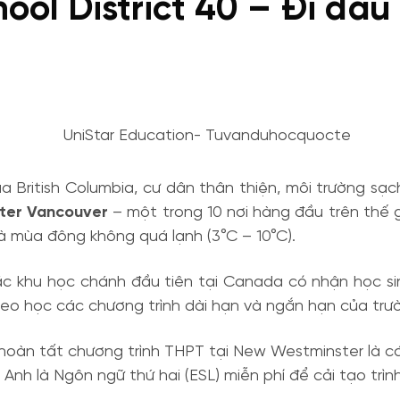
l District 40 – Đi đầu 
của British Columbia, cư dân thân thiện, môi trường sạch
ter Vancouver
– một trong 10 nơi hàng đầu trên thế giơ
và mùa đông không quá lạnh (3°C – 10°C).
́c khu học chánh đầu tiên tại Canada có nhận học sin
heo học các chương trình dài hạn và ngắn hạn của trươ
 hoàn tất chương trình THPT tại New Westminster là các
Anh là Ngôn ngữ thứ hai (ESL) miễn phí để cải tạo trì