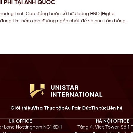
VỤ BÁO CÁO CHO SINH VIÊN MỸ
6
ác bạn Sinh viên đang theo đuổi khối ngành Khoa học, Công 
Toán học tại Mỹ, chương trình gia hạn STEM OPT không chỉ là
ũy kinh nghiệm mà còn là “bước đệm” quan trọng cho lộ trình Đ
 năm 2026, Chính […]
Giới thiệu
Visa Thực tập
Au Pair Đức
Tin tức
Liên hệ
UK OFFICE
HÀ NỘI OFFICE
iar Lane Nottingham NG1 6DH
Tầng 4, Viet Tower, Số 1 