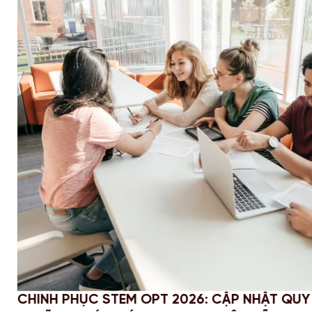
 VÀ
PROFESSIONAL YEAR (PY) LÀ GÌ? T