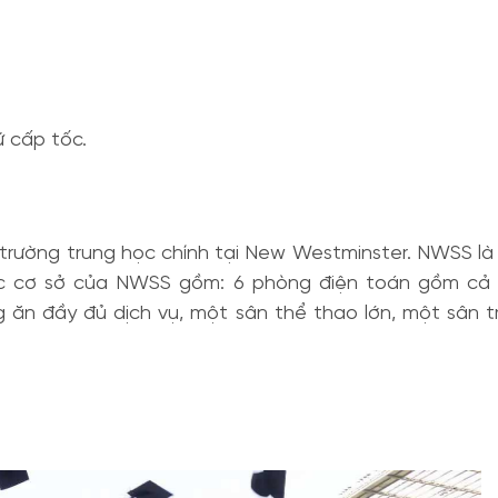
 cấp tốc.
ường trung học chính tại New Westminster. NWSS là mô
Các cơ sở của NWSS gồm: 6 phòng điện toán gồm c
g ăn đầy đủ dịch vụ, một sân thể thao lớn, một sân 