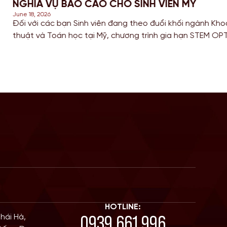
VÀNG ĐỂ CỘNG ĐIỂM ĐỊNH CƯ ÚC 2
June 16, 2026
nghệ, Kỹ
Trong bối cảnh cuộc đua giành tấm thẻ thườn
 cơ hội
nên khốc liệt vào năm 2026, các bạn Sinh vi
ịnh cư.
(IT), Kỹ thuật (Engineering) và Kế toán đang t
điểm số trên thang điểm di trú. […]
HOTLINE:
0939 661 996
Thái Hà,